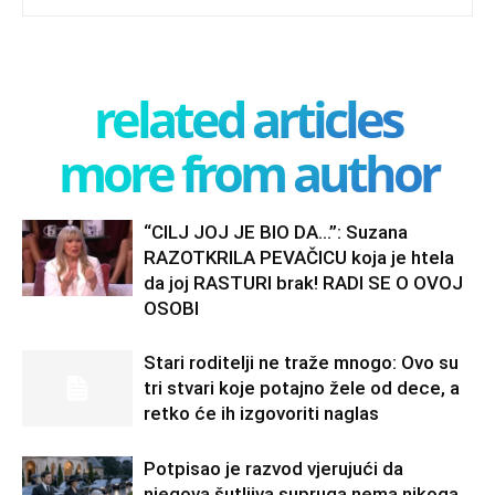
related articles
more from author
“CILJ JOJ JE BIO DA…”: Suzana
RAZOTKRILA PEVAČICU koja je htela
da joj RASTURI brak! RADI SE O OVOJ
OSOBI
Stari roditelji ne traže mnogo: Ovo su
tri stvari koje potajno žele od dece, a
retko će ih izgovoriti naglas
Potpisao je razvod vjerujući da
njegova šutljiva supruga nema nikoga…