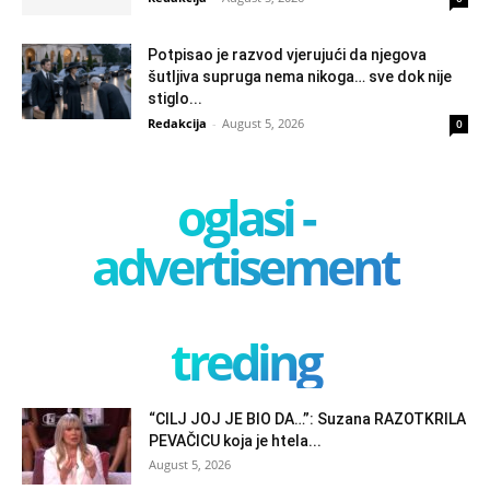
Potpisao je razvod vjerujući da njegova
šutljiva supruga nema nikoga… sve dok nije
stiglo...
Redakcija
-
August 5, 2026
0
oglasi -
advertisement
treding
“CILJ JOJ JE BIO DA…”: Suzana RAZOTKRILA
PEVAČICU koja je htela...
August 5, 2026