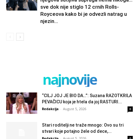
sve dok nije stiglo 12 crnih Rolls-
Royceova kako bi je odvezli natrag u
njezin...
najnovije
“CILJ JOJ JE BIO DA…”: Suzana RAZOTKRILA
PEVAČICU koja je htela da joj RASTURI...
Redakcija
-
August 5, 2026
0
Stari roditelji ne traže mnogo: Ovo su tri
stvari koje potajno žele od dece,...
Redakcija
-
August 5, 2026
0