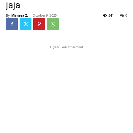
jaja
By
Mirnesa Z.
-
October 9, 2025
541
0
Oglasi - Advertisement