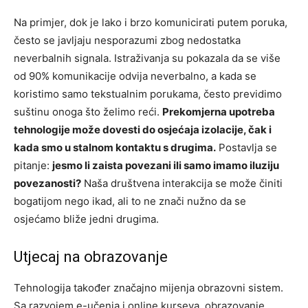
Na primjer, dok je lako i brzo komunicirati putem poruka,
često se javljaju nesporazumi zbog nedostatka
neverbalnih signala. Istraživanja su pokazala da se više
od 90% komunikacije odvija neverbalno, a kada se
koristimo samo tekstualnim porukama, često previdimo
suštinu onoga što želimo reći.
Prekomjerna upotreba
tehnologije može dovesti do osjećaja izolacije, čak i
kada smo u stalnom kontaktu s drugima.
Postavlja se
pitanje:
jesmo li zaista povezani ili samo imamo iluziju
povezanosti?
Naša društvena interakcija se može činiti
bogatijom nego ikad, ali to ne znači nužno da se
osjećamo bliže jedni drugima.
Utjecaj na obrazovanje
Tehnologija također značajno mijenja obrazovni sistem.
Sa razvojem e-učenja i online kurseva, obrazovanje