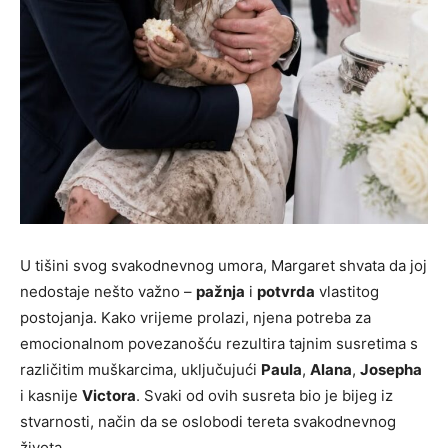
U tišini svog svakodnevnog umora, Margaret shvata da joj
nedostaje nešto važno –
pažnja
i
potvrda
vlastitog
postojanja. Kako vrijeme prolazi, njena potreba za
emocionalnom povezanošću rezultira tajnim susretima s
različitim muškarcima, uključujući
Paula
,
Alana
,
Josepha
i kasnije
Victora
. Svaki od ovih susreta bio je bijeg iz
stvarnosti, način da se oslobodi tereta svakodnevnog
života.