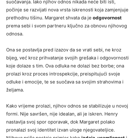
suočavanja. Iako njihov odnos nikada neće biti isti,
počinje se razvijati nova vrsta iskrenosti koja zamjenjuje
prethodnu tišinu. Margaret shvata da je
odgovornost
prema sebi i svom partneru ključno za obnovu njihovog
odnosa.
Ona se postavlja pred izazov da se vrati sebi, ne kroz
bijeg, već kroz prihvatanje svojih grešaka i odgovornosti
koje dolaze s tim. Ova odluka ne dolazi bez borbe; ona
prolazi kroz proces introspekcije, preispitujući svoje
odluke i emocije, te se suočava sa svojim strahovima i
željama.
Kako vrijeme prolazi, njihov odnos se stabilizuje u novoj
formi. Nije savršen, nije idealan, ali je iskren. Henry
nastavlja svoj spor oporavak, dok Margaret polako
pronalazi svoj identitet izvan uloge njegovateljice.
Njihova priča postaje primjer kako
izdaja, usamljenost
i