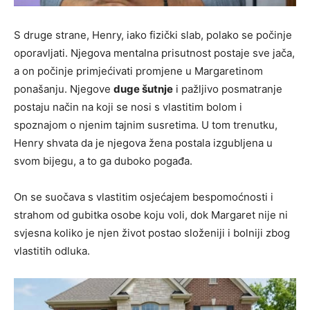
S druge strane, Henry, iako fizički slab, polako se počinje
oporavljati. Njegova mentalna prisutnost postaje sve jača,
a on počinje primjećivati promjene u Margaretinom
ponašanju. Njegove
duge šutnje
i pažljivo posmatranje
postaju način na koji se nosi s vlastitim bolom i
spoznajom o njenim tajnim susretima. U tom trenutku,
Henry shvata da je njegova žena postala izgubljena u
svom bijegu, a to ga duboko pogađa.
On se suočava s vlastitim osjećajem bespomoćnosti i
strahom od gubitka osobe koju voli, dok Margaret nije ni
svjesna koliko je njen život postao složeniji i bolniji zbog
vlastitih odluka.