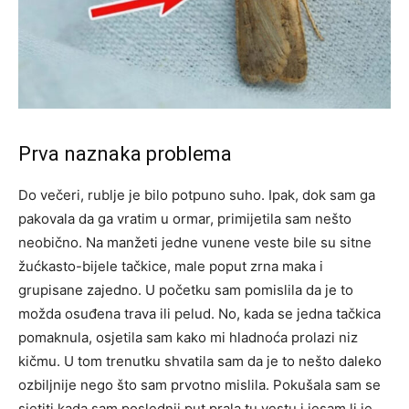
Prva naznaka problema
Do večeri, rublje je bilo potpuno suho. Ipak, dok sam ga
pakovala da ga vratim u ormar, primijetila sam nešto
neobično. Na manžeti jedne vunene veste bile su sitne
žućkasto-bijele tačkice, male poput zrna maka i
grupisane zajedno. U početku sam pomislila da je to
možda osuđena trava ili pelud. No, kada se jedna tačkica
pomaknula, osjetila sam kako mi hladnoća prolazi niz
kičmu. U tom trenutku shvatila sam da je to nešto daleko
ozbiljnije nego što sam prvotno mislila. Pokušala sam se
sjetiti kada sam poslednji put prala tu vestu i jesam li je