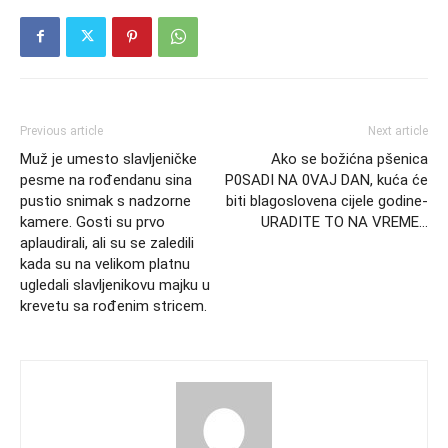
Previous article
Next article
Muž je umesto slavljeničke
Ako se božićna pšenica
pesme na rođendanu sina
P0SADI NA 0VAJ DAN, kuća će
pustio snimak s nadzorne
biti blagoslovena cijele godine-
kamere. Gosti su prvo
URADITE TO NA VREME…
aplaudirali, ali su se zaledili
kada su na velikom platnu
ugledali slavljenikovu majku u
krevetu sa rođenim stricem.