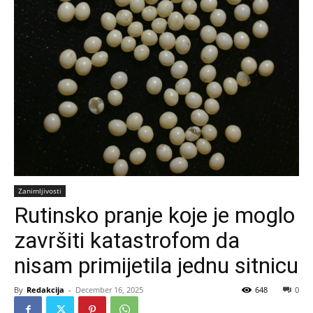
Zanimljivosti
Rutinsko pranje koje je moglo
završiti katastrofom da
nisam primijetila jednu sitnicu
By
Redakcija
-
December 16, 2025
648
0