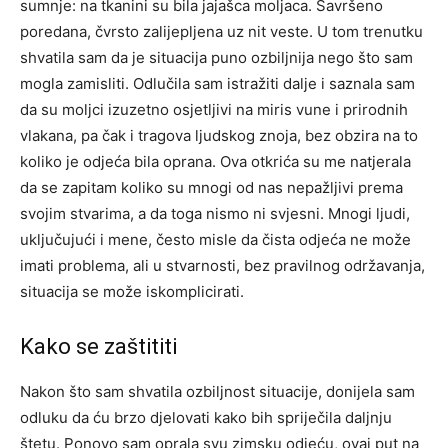
sumnje: na tkanini su bila jajašca moljaca. Savršeno
poredana, čvrsto zalijepljena uz nit veste. U tom trenutku
shvatila sam da je situacija puno ozbiljnija nego što sam
mogla zamisliti.
Odlučila sam istražiti dalje i saznala sam
da su moljci izuzetno osjetljivi na miris vune i prirodnih
vlakana, pa čak i tragova ljudskog znoja, bez obzira na to
koliko je odjeća bila oprana.
Ova otkrića su me natjerala
da se zapitam koliko su mnogi od nas nepažljivi prema
svojim stvarima, a da toga nismo ni svjesni. Mnogi ljudi,
uključujući i mene, često misle da čista odjeća ne može
imati problema, ali u stvarnosti, bez pravilnog održavanja,
situacija se može iskomplicirati.
Kako se zaštititi
Nakon što sam shvatila ozbiljnost situacije, donijela sam
odluku da ću brzo djelovati kako bih spriječila daljnju
štetu. Ponovo sam oprala svu zimsku odjeću, ovaj put na