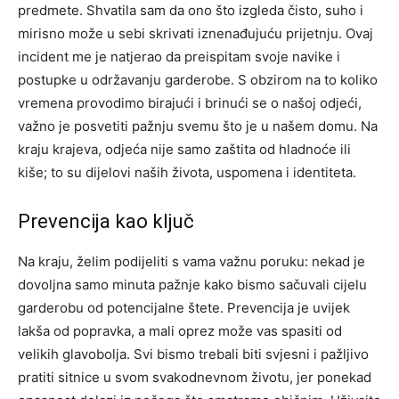
predmete. Shvatila sam da ono što izgleda čisto, suho i
mirisno može u sebi skrivati iznenađujuću prijetnju.
Ovaj
incident me je natjerao da preispitam svoje navike i
postupke u održavanju garderobe. S obzirom na to koliko
vremena provodimo birajući i brinući se o našoj odjeći,
važno je posvetiti pažnju svemu što je u našem domu.
Na
kraju krajeva, odjeća nije samo zaštita od hladnoće ili
kiše; to su dijelovi naših života, uspomena i identiteta.
Prevencija kao ključ
Na kraju, želim podijeliti s vama važnu poruku: nekad je
dovoljna samo minuta pažnje kako bismo sačuvali cijelu
garderobu od potencijalne štete. Prevencija je uvijek
lakša od popravka, a mali oprez može vas spasiti od
velikih glavobolja.
Svi bismo trebali biti svjesni i pažljivo
pratiti sitnice u svom svakodnevnom životu, jer ponekad