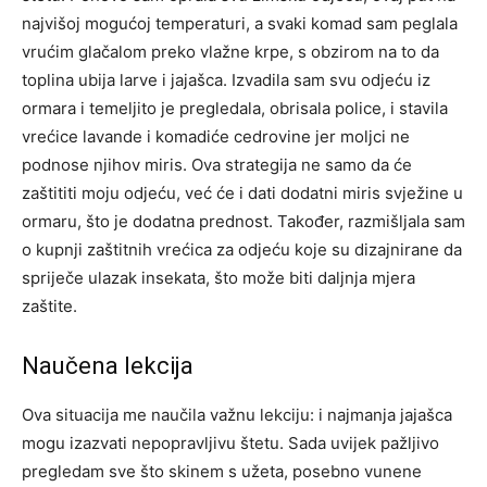
najvišoj mogućoj temperaturi, a svaki komad sam peglala
vrućim glačalom preko vlažne krpe, s obzirom na to da
toplina ubija larve i jajašca.
Izvadila sam svu odjeću iz
ormara i temeljito je pregledala, obrisala police, i stavila
vrećice lavande i komadiće cedrovine jer moljci ne
podnose njihov miris. Ova strategija ne samo da će
zaštititi moju odjeću, već će i dati dodatni miris svježine u
ormaru, što je dodatna prednost.
Također, razmišljala sam
o kupnji zaštitnih vrećica za odjeću koje su dizajnirane da
spriječe ulazak insekata, što može biti daljnja mjera
zaštite.
Naučena lekcija
Ova situacija me naučila važnu lekciju: i najmanja jajašca
mogu izazvati nepopravljivu štetu. Sada uvijek pažljivo
pregledam sve što skinem s užeta, posebno vunene