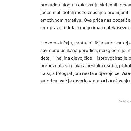
presudnu ulogu u otkrivanju skrivenih opasn
jedan mali detalj može značajno promijeniti
emotivnom narativu. Ova priča nas podstič
jer upravo ti detalji mogu imati dalekosežne
U ovom slučaju, centralni lik je autorica koja 
savršeno uslikana porodica, naizgled nije 
detalj – haljina djevojčice – isprovocirao je 
prepoznata sa plakata nestalih osoba, plaka
Talsi, s fotografijom nestale djevojčice,
Aav
autoricu, već je otvorio vrata ka istraživanju
Sadržaj 