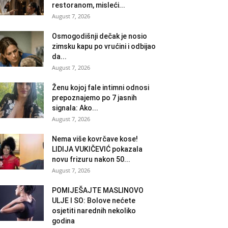
restoranom, misleći...
August 7, 2026
Osmogodišnji dečak je nosio
zimsku kapu po vrućini i odbijao
da...
August 7, 2026
Ženu kojoj fale intimni odnosi
prepoznajemo po 7 jasnih
signala: Ako...
August 7, 2026
Nema više kovrčave kose!
LIDIJA VUKIČEVIĆ pokazala
novu frizuru nakon 50...
August 7, 2026
POMIJEŠAJTE MASLINOVO
ULJE I SO: Bolove nećete
osjetiti narednih nekoliko
godina