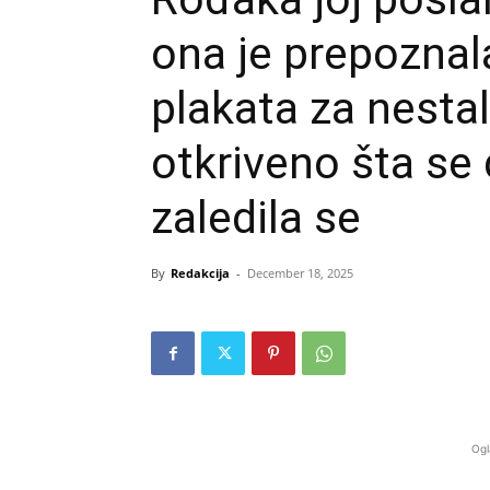
ona je prepoznala
plakata za nesta
otkriveno šta se
zaledila se
By
Redakcija
-
December 18, 2025
Ogl