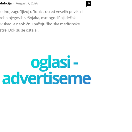
dakcija
-
August 7, 2026
0
jednoj zagušljivoj učionici, usred veselih povika i
eha njegovih vršnjaka, osmogodišnji dečak
ivukao je neobičnu pažnju školske medicinske
stre. Dok su se ostala...
oglasi -
advertisement