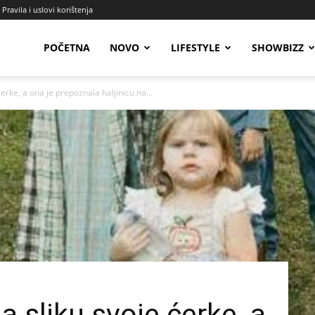
Pravila i uslovi korištenja
Radio
POČETNA
NOVO
LIFESTYLE
SHOWBIZZ
ćerke, a ona je prepoznala haljinicu na...
Talas
a sliku svoje ćerke, a