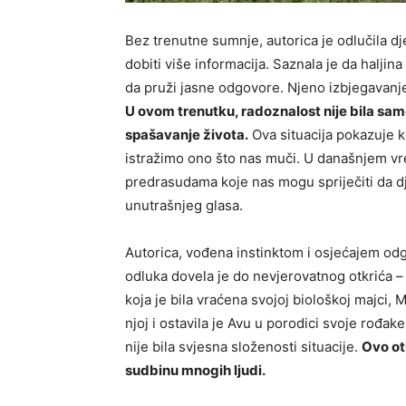
Bez trenutne sumnje, autorica je odlučila dje
dobiti više informacija. Saznala je da haljina
da pruži jasne odgovore. Njeno izbjegavanje
U ovom trenutku, radoznalost nije bila samo 
spašavanje života.
Ova situacija pokazuje ko
istražimo ono što nas muči. U današnjem v
predrasudama koje nas mogu spriječiti da dj
unutrašnjeg glasa.
Autorica, vođena instinktom i osjećajem odgo
odluka dovela je do nevjerovatnog otkrića – d
koja je bila vraćena svojoj biološkoj majci, M
njoj i ostavila je Avu u porodici svoje rođa
nije bila svjesna složenosti situacije.
Ovo ot
sudbinu mnogih ljudi.