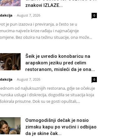
znakovi IZLAZE...
dakcija
-
August 7, 2026
0
vot je pun izazova i previranja, a često se u
enucima najveće krize rađaju i najznačajnije
omjene. Bez obzira na težinu situacije, ona može...
Šeik je uvredio konobaricu na
arapskom jeziku pred celim
restoranom, misleći da je ona...
dakcija
-
August 7, 2026
0
jednom od najluksuznijih restorana, gdje se očekuje
hunska usluga i diskrecija, dogodila se situacija koja
 šokirala prisutne. Dok su se gosti opuštali,...
Osmogodišnji dečak je nosio
zimsku kapu po vrućini i odbijao
da je skine čak...