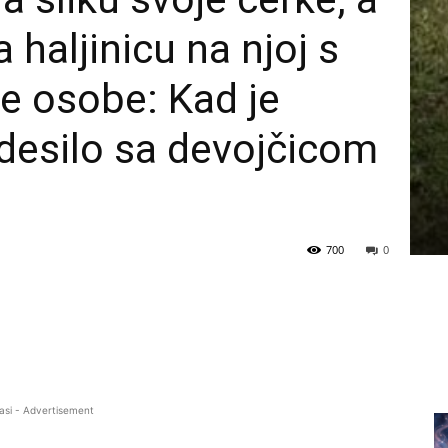
 haljinicu na njoj s
le osobe: Kad je
 desilo sa devojčicom
700
0
asi - Advertisement