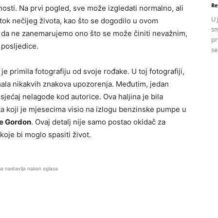
Re
osti. Na prvi pogled, sve može izgledati normalno, ali
U 
 tok nečijeg života, kao što se dogodilo u ovom
sm
e da ne zanemarujemo ono što se može činiti nevažnim,
pr
 posljedice.
se
je primila fotografiju od svoje rođake. U toj fotografiji,
imala nikakvih znakova upozorenja. Međutim, jedan
osjećaj nelagode kod autorice. Ova haljina je bila
ta koji je mjesecima visio na izlogu benzinske pumpe u
e Gordon
. Ovaj detalj nije samo postao okidač za
 koje bi moglo spasiti život.
se nastavlja nakon oglasa