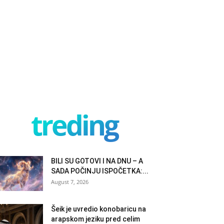
treding
BILI SU GOTOVI I NA DNU – A
SADA POČINJU ISPOČETKA:...
August 7, 2026
Šeik je uvredio konobaricu na
arapskom jeziku pred celim