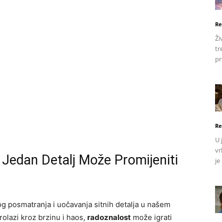
Re
Ži
tr
pr
Re
U 
vr
Jedan Detalj Može Promijeniti
je
og posmatranja i uočavanja sitnih detalja u našem
olazi kroz brzinu i haos,
radoznalost
može igrati