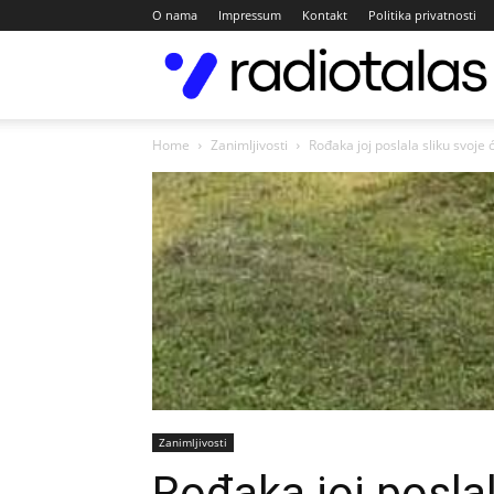
O nama
Impressum
Kontakt
Politika privatnosti
Home
Zanimljivosti
Rođaka joj poslala sliku svoje 
Zanimljivosti
Rođaka joj poslal