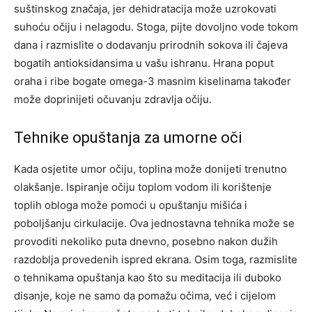
suštinskog značaja, jer dehidratacija može uzrokovati
suhoću očiju i nelagodu.
Stoga, pijte dovoljno vode tokom
dana i razmislite o dodavanju prirodnih sokova ili čajeva
bogatih antioksidansima u vašu ishranu. Hrana poput
oraha i ribe bogate omega-3 masnim kiselinama također
može doprinijeti očuvanju zdravlja očiju.
Tehnike opuštanja za umorne oči
Kada osjetite umor očiju, toplina može donijeti trenutno
olakšanje. Ispiranje očiju toplom vodom ili korištenje
toplih obloga može pomoći u opuštanju mišića i
poboljšanju cirkulacije. Ova jednostavna tehnika može se
provoditi nekoliko puta dnevno, posebno nakon dužih
razdoblja provedenih ispred ekrana.
Osim toga, razmislite
o tehnikama opuštanja kao što su meditacija ili duboko
disanje, koje ne samo da pomažu očima, već i cijelom