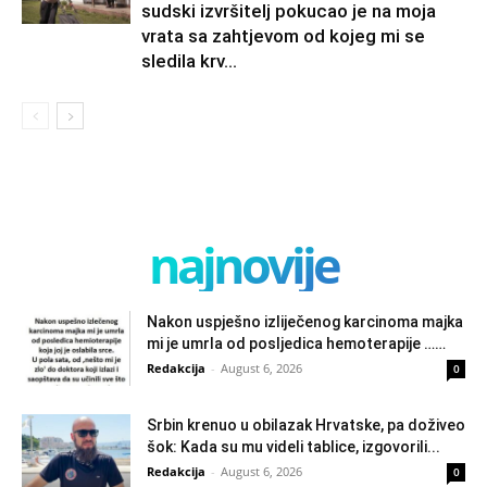
sudski izvršitelj pokucao je na moja
vrata sa zahtjevom od kojeg mi se
sledila krv...
najnovije
Nakon uspješno izliječenog karcinoma majka
mi je umrla od posljedica hemoterapije ……
Redakcija
-
August 6, 2026
0
Srbin krenuo u obilazak Hrvatske, pa doživeo
šok: Kada su mu videli tablice, izgovorili...
Redakcija
-
August 6, 2026
0