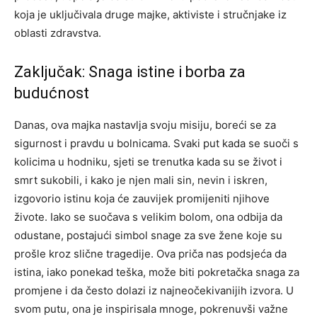
koja je uključivala druge majke, aktiviste i stručnjake iz
oblasti zdravstva.
Zaključak: Snaga istine i borba za
budućnost
Danas, ova majka nastavlja svoju misiju, boreći se za
sigurnost i pravdu u bolnicama. Svaki put kada se suoči s
kolicima u hodniku, sjeti se trenutka kada su se život i
smrt sukobili, i kako je njen mali sin, nevin i iskren,
izgovorio istinu koja će zauvijek promijeniti njihove
živote.
Iako se suočava s velikim bolom, ona odbija da
odustane, postajući simbol snage za sve žene koje su
prošle kroz slične tragedije. Ova priča nas podsjeća da
istina, iako ponekad teška, može biti pokretačka snaga za
promjene i da često dolazi iz najneočekivanijih izvora.
U
svom putu, ona je inspirisala mnoge, pokrenuvši važne