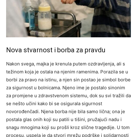
Nova stvarnost i borba za pravdu
Nakon svega, majka je krenula putem ozdravljenja, ali s
težinom koja je ostala na njenim ramenima. Porazila se u
borbi za pravo na istinu, a njen sin postao je simbol borbe
za sigurnost u bolnicama.
Njeno ime je postalo sinonim
za promjene u zdravstvenom sistemu, dok su svi tražili da
se nešto učini kako bi se osigurala sigurnost
novorođenčadi.
Njena borba nije bila samo lična; ona je
postala glas onih koji su patili u tišini, pružajući nadu i
snagu mnogima koji su prošli kroz slične tragedije. U tom
procesu, uspela je da stvori mrežu podrške i solidarnosti