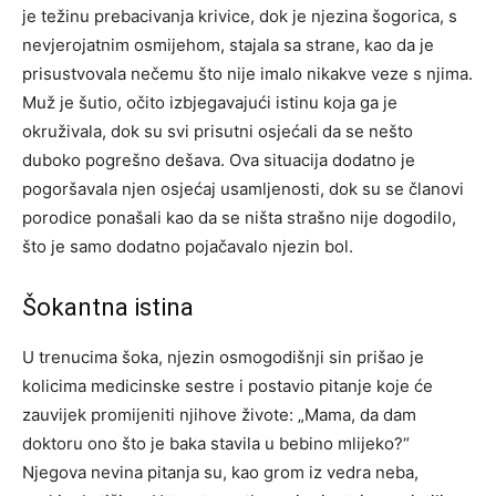
je težinu prebacivanja krivice, dok je njezina šogorica, s
nevjerojatnim osmijehom, stajala sa strane, kao da je
prisustvovala nečemu što nije imalo nikakve veze s njima.
Muž je šutio, očito izbjegavajući istinu koja ga je
okruživala, dok su svi prisutni osjećali da se nešto
duboko pogrešno dešava. Ova situacija dodatno je
pogoršavala njen osjećaj usamljenosti, dok su se članovi
porodice ponašali kao da se ništa strašno nije dogodilo,
što je samo dodatno pojačavalo njezin bol.
Šokantna istina
U trenucima šoka, njezin osmogodišnji sin prišao je
kolicima medicinske sestre i postavio pitanje koje će
zauvijek promijeniti njihove živote: „Mama, da dam
doktoru ono što je baka stavila u bebino mlijeko?“
Njegova nevina pitanja su, kao grom iz vedra neba,