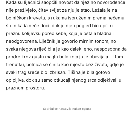
Kada su liječnici saopćili novost da njezino novorođenče
nije preživjelo, čitav svijet za nju je stao. Ležala je na
bolničkom krevetu, s rukama ispruženim prema nečemu
što nikada neće doći, dok je njen pogled bio uprt u
praznu kolijevku pored sebe, koja je ostala hladna i
neodgovorena. Liječnik je govorio mirnim tonom, no
svaka njegova riječ bila je kao daleki eho, nesposobna da
prodre kroz gustu maglu bola koja ju je obavijala. U tom
trenutku, bolnica se činila kao mjesto bez života, gdje je
svaki trag sreće bio izbrisan. Tišina je bila gotovo
opipljiva, dok su samo otkucaji njenog srca odjekivali u
praznom prostoru.
Sadržaj se nastavlja nakon oglasa