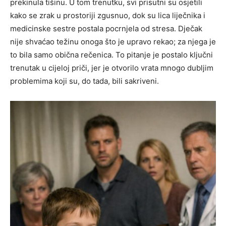
prekinula tišinu.
U tom trenutku, svi prisutni su osjetili
kako se zrak u prostoriji zgusnuo, dok su lica liječnika i
medicinske sestre postala pocrnjela od stresa. Dječak
nije shvaćao težinu onoga što je upravo rekao; za njega je
to bila samo obična rečenica.
To pitanje je postalo ključni
trenutak u cijeloj priči, jer je otvorilo vrata mnogo dubljim
problemima koji su, do tada, bili sakriveni.