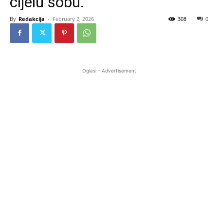
cijelu sobu.
By
Redakcija
-
February 2, 2026
308
0
Oglasi - Advertisement