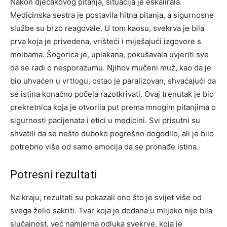
Nakon dječakovog pitanja, situacija je eskalirala.
Medicinska sestra je postavila hitna pitanja, a sigurnosne
službe su brzo reagovale. U tom kaosu, svekrva je bila
prva koja je privedena, vrišteći i miješajući izgovore s
molbama. Šogorica je, uplakana, pokušavala uvjeriti sve
da se radi o nesporazumu.
Njihov mučeni muž, kao da je
bio uhvaćen u vrtlogu, ostao je paralizovan, shvaćajući da
se istina konačno počela razotkrivati. Ovaj trenutak je bio
prekretnica koja je otvorila put prema mnogim pitanjima o
sigurnosti pacijenata i etici u medicini.
Svi prisutni su
shvatili da se nešto duboko pogrešno dogodilo, ali je bilo
potrebno više od samo emocija da se pronađe istina.
Potresni rezultati
Na kraju, rezultati su pokazali ono što je svijet više od
svega želio sakriti. Tvar koja je dodana u mlijeko nije bila
slučajnost, već namjerna odluka svekrve, koja je