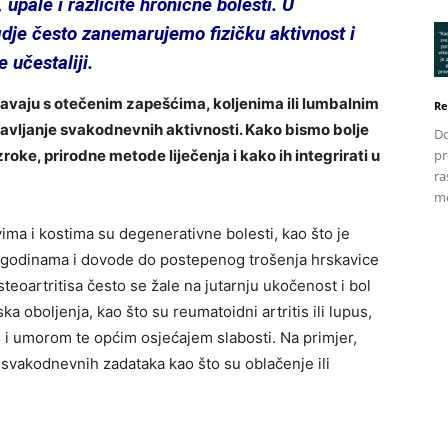
 upale i različite hronične bolesti. U
dje često zanemarujemo fizičku aktivnost i
 učestaliji.
avaju s otečenim zapešćima, koljenima ili lumbalnim
Re
avljanje svakodnevnih aktivnosti. Kako bismo bolje
Do
zroke, prirodne metode liječenja i kako ih integrirati u
pr
ra
me
ma i kostima su degenerativne bolesti, kao što je
u s godinama i dovode do postepenog trošenja hrskavice
eoartritisa često se žale na jutarnju ukočenost i bol
 oboljenja, kao što su reumatoidni artritis ili lupus,
i i umorom te općim osjećajem slabosti. Na primjer,
 svakodnevnih zadataka kao što su oblačenje ili