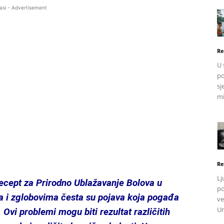
asi - Advertisement
Re
U 
po
sj
mi
Re
Lj
cept za Prirodno Ublažavanje Bolova u
po
a i zglobovima česta su pojava koja pogađa
ve
Un
Ovi problemi mogu biti rezultat različitih