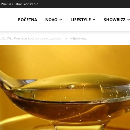
Pravila i uslovi korištenja
Radio
POČETNA
NOVO
LIFESTYLE
SHOWBIZZ
BOVE: Pomaže kod bolova u zglobovima, koljenima,...
Talas