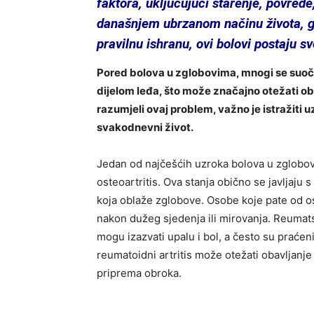
faktora, uključujući starenje, povrede,
današnjem ubrzanom načinu života, g
pravilnu ishranu, ovi bolovi postaju sve
Pored bolova u zglobovima, mnogi se suoč
dijelom leđa, što može značajno otežati ob
razumjeli ovaj problem, važno je istražiti u
svakodnevni život.
Jedan od najčešćih uzroka bolova u zglobovi
osteoartritis. Ova stanja obično se javljaj
koja oblaže zglobove. Osobe koje pate od ost
nakon dužeg sjedenja ili mirovanja. Reumatska
mogu izazvati upalu i bol, a često su praćen
reumatoidni artritis može otežati obavljanje
priprema obroka.