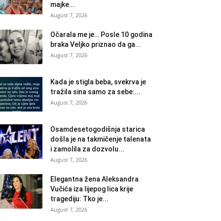
majke...
August 7, 2026
Očarala me je… Posle 10 godina
braka Veljko priznao da ga...
August 7, 2026
Kada je stigla beba, svekrva je
tražila sina samo za sebe:...
August 7, 2026
Osamdesetogodišnja starica
došla je na takmičenje talenata
i zamolila za dozvolu...
August 7, 2026
Elegantna žena Aleksandra
Vučića iza lijepog lica krije
tragediju: Tko je...
August 7, 2026