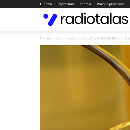
O nama
Impressum
Kontakt
Politika privatnosti
Home
Zanimljivosti
RECEPT ZA BOLNE KOSTI I ZGLO