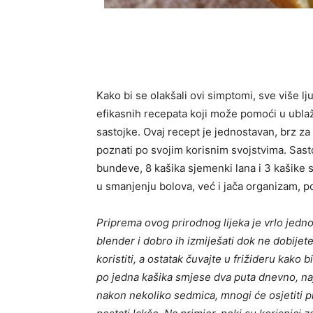
Kako bi se olakšali ovi simptomi, sve više 
efikasnih recepata koji može pomoći u ubla
sastojke. Ovaj recept je jednostavan, brz za
poznati po svojim korisnim svojstvima. Sas
bundeve, 8 kašika sjemenki lana i 3 kašike 
u smanjenju bolova, već i jača organizam, p
Priprema ovog prirodnog lijeka je vrlo jedn
blender i dobro ih izmiješati dok ne dobi
koristiti, a ostatak čuvajte u frižideru kako 
po jedna kašika smjese dva puta dnevno, n
nakon nekoliko sedmica, mnogi će osjetiti pr