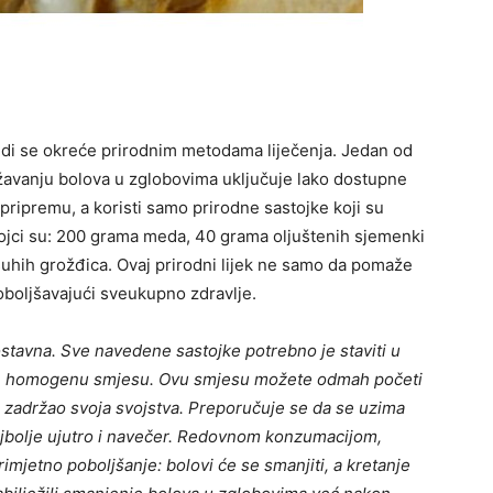
ljudi se okreće prirodnim metodama liječenja. Jedan od
žavanju bolova u zglobovima uključuje lako dostupne
 pripremu, a koristi samo prirodne sastojke koji su
tojci su: 200 grama meda, 40 grama oljuštenih sjemenki
suhih grožđica. Ovaj prirodni lijek ne samo da pomaže
oboljšavajući sveukupno zdravlje.
ostavna. Sve navedene sastojke potrebno je staviti u
jete homogenu smjesu. Ovu smjesu možete odmah početi
bi zadržao svoja svojstva.
Preporučuje se da se uzima
ajbolje ujutro i navečer. Redovnom konzumacijom,
imjetno poboljšanje: bolovi će se smanjiti, a kretanje