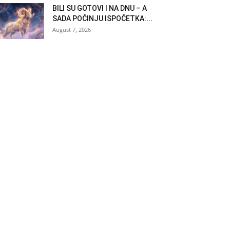
BILI SU GOTOVI I NA DNU – A
SADA POČINJU ISPOČETKA:...
August 7, 2026