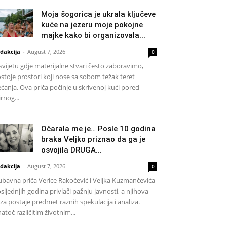
Moja šogorica je ukrala ključeve
kuće na jezeru moje pokojne
majke kako bi organizovala...
dakcija
-
August 7, 2026
0
svijetu gdje materijalne stvari često zaboravimo,
stoje prostori koji nose sa sobom težak teret
ećanja. Ova priča počinje u skrivenoj kući pored
rnog...
Očarala me je… Posle 10 godina
braka Veljko priznao da ga je
osvojila DRUGA...
dakcija
-
August 7, 2026
0
ubavna priča Verice Rakočević i Veljka Kuzmančevića
sljednjih godina privlači pažnju javnosti, a njihova
za postaje predmet raznih spekulacija i analiza.
atoč različitim životnim...