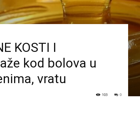
E KOSTI I
že kod bolova u
enima, vratu
103
0