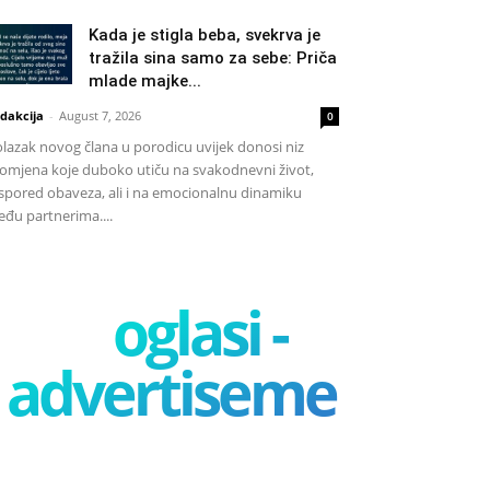
Kada je stigla beba, svekrva je
tražila sina samo za sebe: Priča
mlade majke...
dakcija
-
August 7, 2026
0
lazak novog člana u porodicu uvijek donosi niz
omjena koje duboko utiču na svakodnevni život,
spored obaveza, ali i na emocionalnu dinamiku
đu partnerima....
oglasi -
advertisement