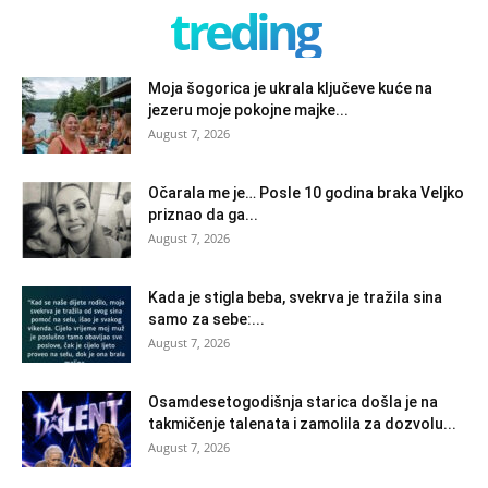
treding
Moja šogorica je ukrala ključeve kuće na
jezeru moje pokojne majke...
August 7, 2026
Očarala me je… Posle 10 godina braka Veljko
priznao da ga...
August 7, 2026
Kada je stigla beba, svekrva je tražila sina
samo za sebe:...
August 7, 2026
Osamdesetogodišnja starica došla je na
takmičenje talenata i zamolila za dozvolu...
August 7, 2026