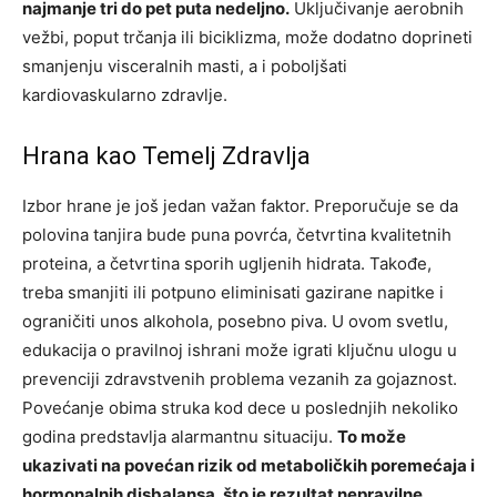
najmanje tri do pet puta nedeljno.
Uključivanje aerobnih
vežbi, poput trčanja ili biciklizma, može dodatno doprineti
smanjenju visceralnih masti, a i poboljšati
kardiovaskularno zdravlje.
Hrana kao Temelj Zdravlja
Izbor hrane je još jedan važan faktor. Preporučuje se da
polovina tanjira bude puna povrća, četvrtina kvalitetnih
proteina, a četvrtina sporih ugljenih hidrata. Takođe,
treba smanjiti ili potpuno eliminisati gazirane napitke i
ograničiti unos alkohola, posebno piva.
U ovom svetlu,
edukacija o pravilnoj ishrani može igrati ključnu ulogu u
prevenciji zdravstvenih problema vezanih za gojaznost.
Povećanje obima struka kod dece u poslednjih nekoliko
godina predstavlja alarmantnu situaciju.
To može
ukazivati na povećan rizik od metaboličkih poremećaja i
hormonalnih disbalansa, što je rezultat nepravilne