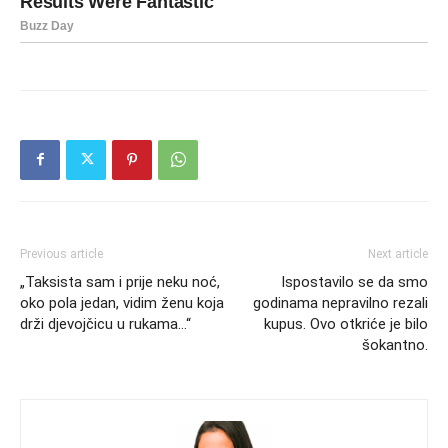
Previous article
Next article
„Taksista sam i prije neku noć,
Ispostavilo se da smo
oko pola jedan, vidim ženu koja
godinama nepravilno rezali
drži djevojčicu u rukama…“
kupus. Ovo otkriće je bilo
šokantno.