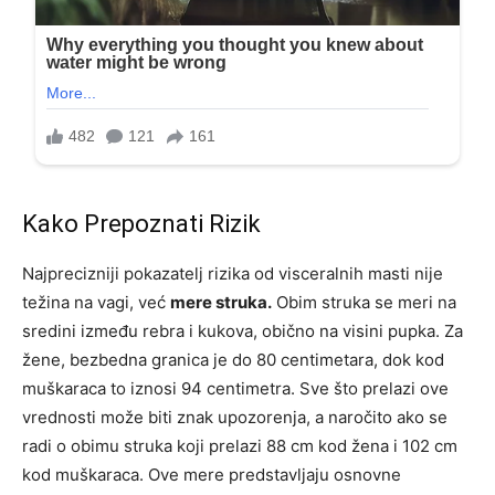
Kako Prepoznati Rizik
Najprecizniji pokazatelj rizika od visceralnih masti nije
težina na vagi, već
mere struka.
Obim struka se meri na
sredini između rebra i kukova, obično na visini pupka. Za
žene, bezbedna granica je do 80 centimetara, dok kod
muškaraca to iznosi 94 centimetra. Sve što prelazi ove
vrednosti može biti znak upozorenja, a naročito ako se
radi o obimu struka koji prelazi 88 cm kod žena i 102 cm
kod muškaraca. Ove mere predstavljaju osnovne