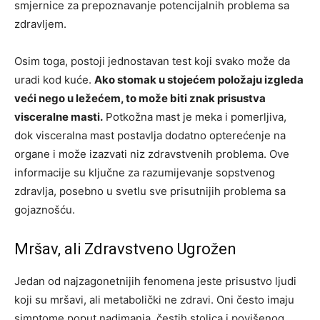
smjernice za prepoznavanje potencijalnih problema sa
zdravljem.
Osim toga, postoji jednostavan test koji svako može da
uradi kod kuće.
Ako stomak u stojećem položaju izgleda
veći nego u ležećem, to može biti znak prisustva
visceralne masti.
Potkožna mast je meka i pomerljiva,
dok visceralna mast postavlja dodatno opterećenje na
organe i može izazvati niz zdravstvenih problema. Ove
informacije su ključne za razumijevanje sopstvenog
zdravlja, posebno u svetlu sve prisutnijih problema sa
gojaznošću.
Mršav, ali Zdravstveno Ugrožen
Jedan od najzagonetnijih fenomena jeste prisustvo ljudi
koji su mršavi, ali metabolički ne zdravi. Oni često imaju
simptome poput nadimanja, čestih stolica i povišenog