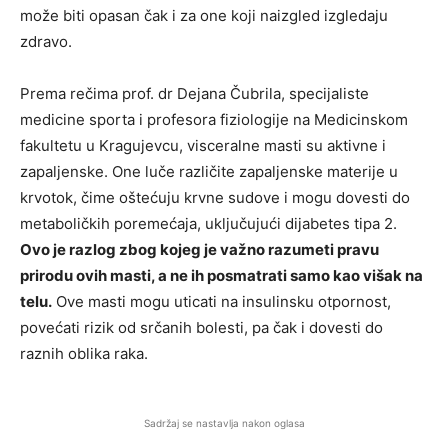
može biti opasan čak i za one koji naizgled izgledaju
zdravo.
Prema rečima prof. dr Dejana Čubrila, specijaliste
medicine sporta i profesora fiziologije na Medicinskom
fakultetu u Kragujevcu, visceralne masti su aktivne i
zapaljenske. One luče različite zapaljenske materije u
krvotok, čime oštećuju krvne sudove i mogu dovesti do
metaboličkih poremećaja, uključujući dijabetes tipa 2.
Ovo je razlog zbog kojeg je važno razumeti pravu
prirodu ovih masti, a ne ih posmatrati samo kao višak na
telu.
Ove masti mogu uticati na insulinsku otpornost,
povećati rizik od srčanih bolesti, pa čak i dovesti do
raznih oblika raka.
Sadržaj se nastavlja nakon oglasa