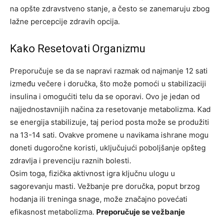
na opšte zdravstveno stanje, a često se zanemaruju zbog
lažne percepcije zdravih opcija.
Kako Resetovati Organizmu
Preporučuje se da se napravi razmak od najmanje 12 sati
između večere i doručka, što može pomoći u stabilizaciji
insulina i omogućiti telu da se oporavi. Ovo je jedan od
najjednostavnijih načina za resetovanje metabolizma. Kad
se energija stabilizuje, taj period posta može se produžiti
na 13-14 sati.
Ovakve promene u navikama ishrane mogu
doneti dugoročne koristi, uključujući poboljšanje opšteg
zdravlja i prevenciju raznih bolesti.
Osim toga, fizička aktivnost igra ključnu ulogu u
sagorevanju masti. Vežbanje pre doručka, poput brzog
hodanja ili treninga snage, može značajno povećati
efikasnost metabolizma.
Preporučuje se vežbanje