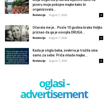
jezeru moje pokojne majke kako bi
organizovala...
Redakcija
-
August 7, 2026
0
Očarala me je… Posle 10 godina braka Veljko
priznao da ga je osvojila DRUGA...
Redakcija
-
August 7, 2026
0
Kada je stigla beba, svekrva je tražila sina
samo za sebe: Priča mlade majke...
Redakcija
-
August 7, 2026
0
oglasi -
advertisement