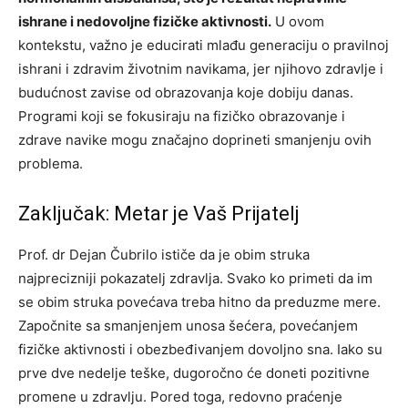
ishrane i nedovoljne fizičke aktivnosti.
U ovom
kontekstu, važno je educirati mlađu generaciju o pravilnoj
ishrani i zdravim životnim navikama, jer njihovo zdravlje i
budućnost zavise od obrazovanja koje dobiju danas.
Programi koji se fokusiraju na fizičko obrazovanje i
zdrave navike mogu značajno doprineti smanjenju ovih
problema.
Zaključak: Metar je Vaš Prijatelj
Prof. dr Dejan Čubrilo ističe da je obim struka
najprecizniji pokazatelj zdravlja. Svako ko primeti da im
se obim struka povećava treba hitno da preduzme mere.
Započnite sa smanjenjem unosa šećera, povećanjem
fizičke aktivnosti i obezbeđivanjem dovoljno sna.
Iako su
prve dve nedelje teške, dugoročno će doneti pozitivne
promene u zdravlju. Pored toga, redovno praćenje