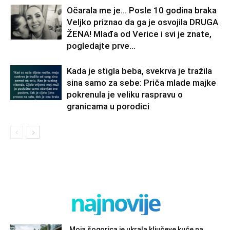
Očarala me je… Posle 10 godina braka
Veljko priznao da ga je osvojila DRUGA
ŽENA! Mlađa od Verice i svi je znate,
pogledajte prve...
Kada je stigla beba, svekrva je tražila
sina samo za sebe: Priča mlade majke
pokrenula je veliku raspravu o
granicama u porodici
najnovije
Moja šogorica je ukrala ključeve kuće na