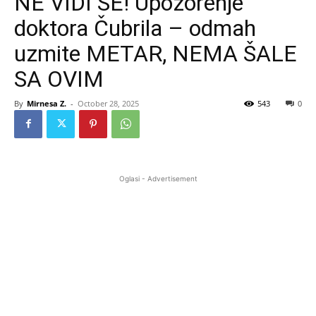
NE VIDI SE! Upozorenje
doktora Čubrila – odmah
uzmite METAR, NEMA ŠALE
SA OVIM
By
Mirnesa Z.
-
October 28, 2025
543
0
Oglasi - Advertisement