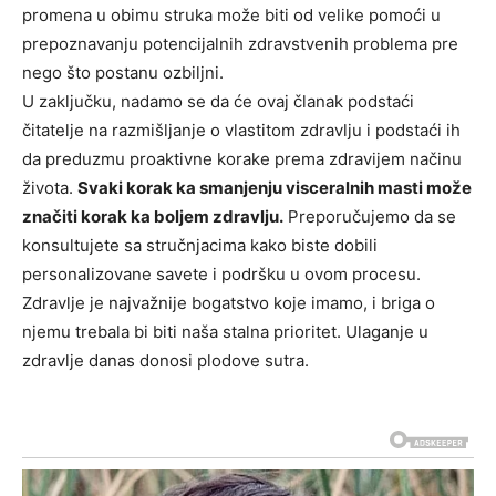
promena u obimu struka može biti od velike pomoći u
prepoznavanju potencijalnih zdravstvenih problema pre
nego što postanu ozbiljni.
U zaključku, nadamo se da će ovaj članak podstaći
čitatelje na razmišljanje o vlastitom zdravlju i podstaći ih
da preduzmu proaktivne korake prema zdravijem načinu
života.
Svaki korak ka smanjenju visceralnih masti može
značiti korak ka boljem zdravlju.
Preporučujemo da se
konsultujete sa stručnjacima kako biste dobili
personalizovane savete i podršku u ovom procesu.
Zdravlje je najvažnije bogatstvo koje imamo, i briga o
njemu trebala bi biti naša stalna prioritet. Ulaganje u
zdravlje danas donosi plodove sutra.