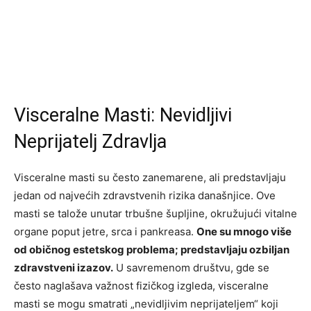
Visceralne Masti: Nevidljivi
Neprijatelj Zdravlja
Visceralne masti su često zanemarene, ali predstavljaju
jedan od najvećih zdravstvenih rizika današnjice. Ove
masti se talože unutar trbušne šupljine, okružujući vitalne
organe poput jetre, srca i pankreasa.
One su mnogo više
od običnog estetskog problema; predstavljaju ozbiljan
zdravstveni izazov.
U savremenom društvu, gde se
često naglašava važnost fizičkog izgleda, visceralne
masti se mogu smatrati „nevidljivim neprijateljem“ koji