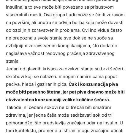
insulina, a to sve može biti povezano sa prisustvom
visceralnih masti. Ova grupa ljudi može se činiti zdravom
na površini, ali unutra se odvija borba koja može dovesti
do ozbiljnih zdravstvenih problema. Ovi individue često
ne prepoznaju svoje stanje sve dok se ne suoče sa
ozbiljnijim zdravstvenim komplikacijama, što dodatno
naglašava važnost redovnog praćenja zdravstvenog
stanja.
Jedan od glavnih krivaca za ovakvo stanje su brzi šećeri i
skrobovi koji se nalaze u mnogim namirnicama poput
peciva, hleba i gaziranih pića.
Čak i konzumacija piva
može biti posebno štetna, jer pet piva dnevno može biti
ekvivalentno konzumaciji velike količine šećera.
Takođe, ni ceđeni sokovi ne bi trebali biti smatrani
zdravima, jer jedna čaša može sadržavati sok od tri
pomorandže, što predstavlja značajan udar na insulin. U
tom kontekstu, promene u ishrani mogu značajno uticati