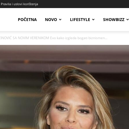
Pravila i uslovi korištenja
Radio
POČETNA
NOVO
LIFESTYLE
SHOWBIZZ
NOVIĆ SA NOVIM VERENIKOM Evo kako izgleda bogati biznismen...
Talas