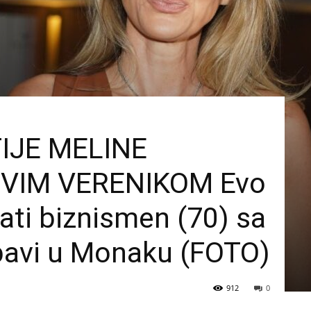
IJE MELINE
OVIM VERENIKOM Evo
ati biznismen (70) sa
ubavi u Monaku (FOTO)
912
0