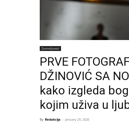
Zanimljivosti
PRVE FOTOGRAF
DŽINOVIĆ SA N
kako izgleda bog
kojim uživa u lj
By
Redakcija
-
January 29, 2026