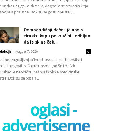
hunska usluga i diskrecija, dogodila se situacija koja
 šokirala prisutne. Dok su se gosti opuštali,...
Osmogodišnji dečak je nosio
zimsku kapu po vrućini i odbijao
da je skine čak...
dakcija
-
August 7, 2026
0
jednoj zagušljivoj učionici, usred veselih povika i
eha njegovih vršnjaka, osmogodišnji dečak
ivukao je neobičnu pažnju školske medicinske
stre. Dok su se ostala...
oglasi -
advertisement