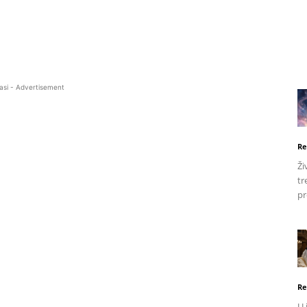
asi - Advertisement
Re
Ži
tr
pr
Re
U 