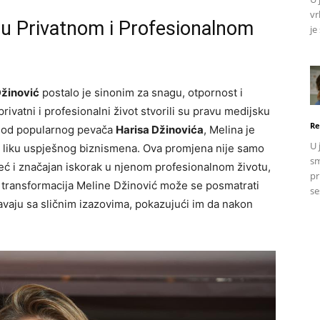
vr
 u Privatnom i Profesionalnom
je
Džinović
postalo je sinonim za snagu, otpornost i
ivatni i profesionalni život stvorili su pravu medijsku
Re
 od popularnog pevača
Harisa Džinovića
, Melina je
U 
v u liku uspješnog biznismena. Ova promjena nije samo
sm
eć i značajan iskorak u njenom profesionalnom životu,
pr
a transformacija Meline Džinović može se posmatrati
se
avaju sa sličnim izazovima, pokazujući im da nakon