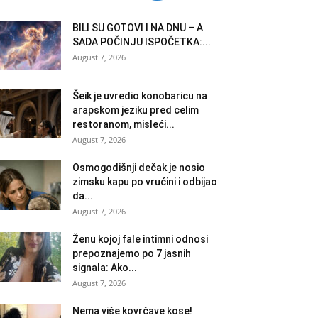
BILI SU GOTOVI I NA DNU – A
SADA POČINJU ISPOČETKA:...
August 7, 2026
Šeik je uvredio konobaricu na
arapskom jeziku pred celim
restoranom, misleći...
August 7, 2026
Osmogodišnji dečak je nosio
zimsku kapu po vrućini i odbijao
da...
August 7, 2026
Ženu kojoj fale intimni odnosi
prepoznajemo po 7 jasnih
signala: Ako...
August 7, 2026
Nema više kovrčave kose!