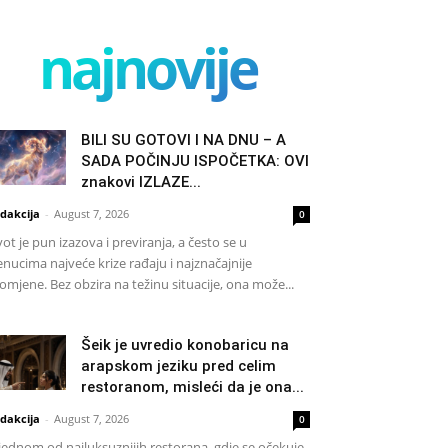
najnovije
BILI SU GOTOVI I NA DNU – A
SADA POČINJU ISPOČETKA: OVI
znakovi IZLAZE...
dakcija
-
August 7, 2026
0
vot je pun izazova i previranja, a često se u
enucima najveće krize rađaju i najznačajnije
omjene. Bez obzira na težinu situacije, ona može...
Šeik je uvredio konobaricu na
arapskom jeziku pred celim
restoranom, misleći da je ona...
dakcija
-
August 7, 2026
0
jednom od najluksuznijih restorana, gdje se očekuje