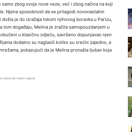
e samo zbog svoje nove veze, već i zbog načina na koji
le. Njena sposobnost da se prilagodi novonastalim
i došla je do izražaja tokom njihovog boravka u Parizu,
 Na tom događaju, Melina je zračila samopouzdanjem u
r, obučeni u klasičnu odjeću, savršeno dopunjavao njen
afijama dodatno su naglasili koliko su srećni zajedno, a
 mrežama, pokazujući da je Melina pronašla ljubav koja
se nastavlja nakon oglasa