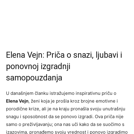
Elena Vejn: Priča o snazi, ljubavi i
ponovnoj izgradnji
samopouzdanja
U današnjem članku istražujemo inspirativnu priču o
Elena Vejn
, ženi koja je prošla kroz brojne emotivne i
porodične krize, ali je na kraju pronašla svoju unutrašnju
snagu i sposobnost da se ponovo izgradi. Ova priča nije
samo o preživljavanju; ona nas uči kako da se suočimo s
izazovima, pronađemo svoju vrednost i ponovo izgradimo