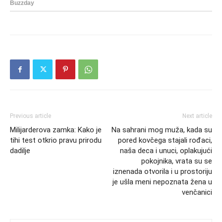
Previous article
Next article
Milijarderova zamka: Kako je
Na sahrani mog muža, kada su
tihi test otkrio pravu prirodu
pored kovčega stajali rođaci,
dadilje
naša deca i unuci, oplakujući
pokojnika, vrata su se
iznenada otvorila i u prostoriju
je ušla meni nepoznata žena u
venčanici