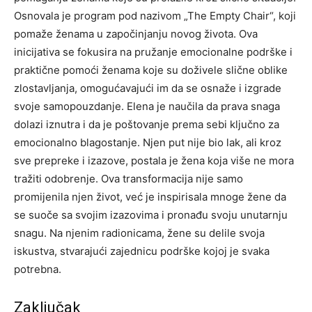
Osnovala je program pod nazivom „The Empty Chair“, koji
pomaže ženama u započinjanju novog života.
Ova
inicijativa se fokusira na pružanje emocionalne podrške i
praktične pomoći ženama koje su doživele slične oblike
zlostavljanja, omogućavajući im da se osnaže i izgrade
svoje samopouzdanje.
Elena je naučila da prava snaga
dolazi iznutra i da je poštovanje prema sebi ključno za
emocionalno blagostanje. Njen put nije bio lak, ali kroz
sve prepreke i izazove, postala je žena koja više ne mora
tražiti odobrenje.
Ova transformacija nije samo
promijenila njen život, već je inspirisala mnoge žene da
se suoče sa svojim izazovima i pronađu svoju unutarnju
snagu. Na njenim radionicama, žene su delile svoja
iskustva, stvarajući zajednicu podrške kojoj je svaka
potrebna.
Zaključak