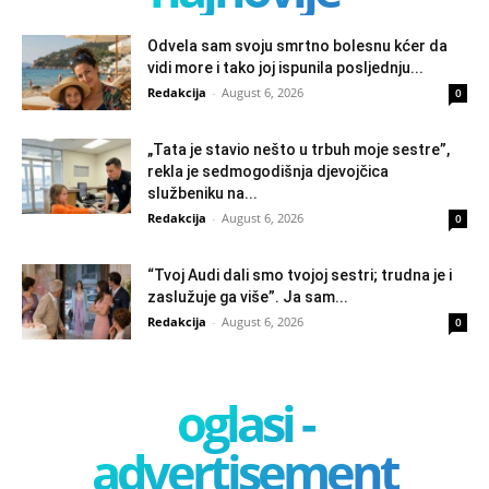
Odvela sam svoju smrtno bolesnu kćer da
vidi more i tako joj ispunila posljednju...
Redakcija
-
August 6, 2026
0
„Tata je stavio nešto u trbuh moje sestre”,
rekla je sedmogodišnja djevojčica
službeniku na...
Redakcija
-
August 6, 2026
0
“Tvoj Audi dali smo tvojoj sestri; trudna je i
zaslužuje ga više”. Ja sam...
Redakcija
-
August 6, 2026
0
oglasi -
advertisement