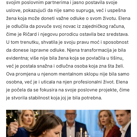
svojim poslovnim partnerima i jasno postavila svoje
uslove, pokazujući da nije samo supruga, već i uspešna
žena koja može doneti važne odluke o svom životu.
Elena
je odlučila da povuče svoj novac iz zajedničkog računa,
čime je Ričard i njegovu porodicu ostavila bez sredstava.
U tom trenutku, shvatila je svoju pravu moć i sposobnost
da donese ispravne odluke.
Njena transformacija je bila
evidentna; više nije bila žena koja se povlačila u tišinu,
već je postala snažna i odlučna osoba koja zna šta želi.
Ova promjena u njenom mentalnom sklopu nije bila samo
osobna, već je i uticala na njen profesionalni život.
Elena
je počela da se fokusira na svoje poslovne projekte, čime
je stvorila stabilnost koja joj je bila potrebna.