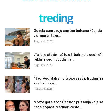
treding
Odvela sam svoju smrtno bolesnu kćer da
vidi more i tako...
August 6, 2026
„Tata je stavio nešto u trbuh moje sestre”,
rekla je sedmogodišnja...
August 6, 2026
“Tvoj Audi dali smo tvojoj sestri; trudna je i
zaslužuje ga...
August 6, 2026
Mreže gore zbog Cecinog priznanja koje se
neće dopasti Merlinu! Posle...