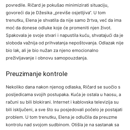
povredile. Ričard je pokušao minimizirati situaciju,
govoreći da je Džesika „previše osjetljiva“. U tom
trenutku, Elena je shvatila da nije samo žrtva, već da ima
moć da donese odluke koje će promeniti njen život.
Spakovala je svoje stvari i napustila kuću, shvatajući da je
sloboda važnija od prihvatanja nepoštovanja. Odlazak nije
bio lak, ali je bio nužan za njeno emocionalno
preživljavanje i obnovu samopouzdanja.
Preuzimanje kontrole
Nekoliko dana nakon njenog odlaska, Ričard se suočio s
posljedicama svojih postupaka. Kuća je ostala u haosu, a
računi su bili blokirani. Internet i kablovska televizija su
bili isključeni, a sve što su posjedovali počelo je postajati
problem. U tom trenutku, Elena je odlučila da preuzme
kontrolu nad svojom sudbinom.
Otišla je na sastanak sa