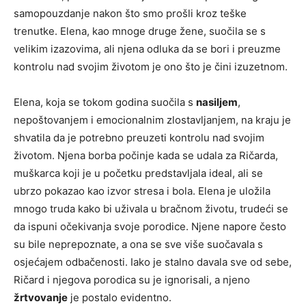
samopouzdanje nakon što smo prošli kroz teške
trenutke. Elena, kao mnoge druge žene, suočila se s
velikim izazovima, ali njena odluka da se bori i preuzme
kontrolu nad svojim životom je ono što je čini izuzetnom.
Elena, koja se tokom godina suočila s
nasiljem
,
nepoštovanjem i emocionalnim zlostavljanjem, na kraju je
shvatila da je potrebno preuzeti kontrolu nad svojim
životom. Njena borba počinje kada se udala za Ričarda,
muškarca koji je u početku predstavljala ideal, ali se
ubrzo pokazao kao izvor stresa i bola. Elena je uložila
mnogo truda kako bi uživala u bračnom životu, trudeći se
da ispuni očekivanja svoje porodice. Njene napore često
su bile neprepoznate, a ona se sve više suočavala s
osjećajem odbačenosti. Iako je stalno davala sve od sebe,
Ričard i njegova porodica su je ignorisali, a njeno
žrtvovanje
je postalo evidentno.