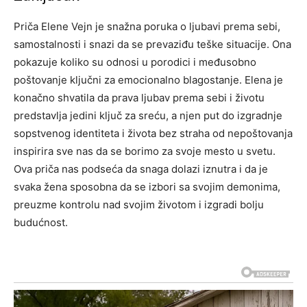
Priča Elene Vejn je snažna poruka o ljubavi prema sebi,
samostalnosti i snazi da se prevaziđu teške situacije. Ona
pokazuje koliko su odnosi u porodici i međusobno
poštovanje ključni za emocionalno blagostanje.
Elena je
konačno shvatila da prava ljubav prema sebi i životu
predstavlja jedini ključ za sreću, a njen put do izgradnje
sopstvenog identiteta i života bez straha od nepoštovanja
inspirira sve nas da se borimo za svoje mesto u svetu.
Ova priča nas podseća da snaga dolazi iznutra i da je
svaka žena sposobna da se izbori sa svojim demonima,
preuzme kontrolu nad svojim životom i izgradi bolju
budućnost.