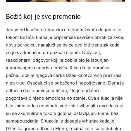
Božić koji je sve promenio
Jedan od ključnih trenutaka u njenom životu dogodio se
tokom Božića. Elena je pripremala savršen obrok za svoju
novu porodicu, nadajući se da će ovo biti trenutak kada
će je svi konačno prepoznati i ceniti. Nažalost,
reakcionarni odgovor koji je dobila bio je ispunjen
ignorisanjem i nepristojnošću. Ričard nije obraćao
pažnju, dok je njegova ćerka Džesika otvoreno prezirala
njen trud. Osećajući se odbačeno i nepoštovano, Elena je
odlučila da se povuče u tišinu, što je dodatno
pogoršavalo njeno emocionalno stanje. Ova situacija nije
bila samo jedan neuspeh, već zbir svih malih uvreda koje
su se akumulirale tokom godina, ostavljajući Elenu bez
samopouzdanja.
Situacija je dosegla vrhunac kada je
Džesika grubo odbacila Elenu, rečima koje su je duboko