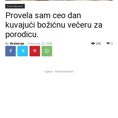
Zanimljivosti
Provela sam ceo dan
kuvajući božićnu večeru za
porodicu.
By
Redakcija
-
February 25, 2026
242
0
Oglasi - Advertisement