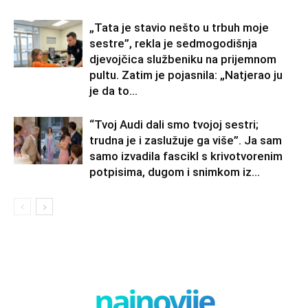
„Tata je stavio nešto u trbuh moje
sestre”, rekla je sedmogodišnja
djevojčica službeniku na prijemnom
pultu. Zatim je pojasnila: „Natjerao ju
je da to...
“Tvoj Audi dali smo tvojoj sestri;
trudna je i zaslužuje ga više”. Ja sam
samo izvadila fascikl s krivotvorenim
potpisima, dugom i snimkom iz...
najnovije