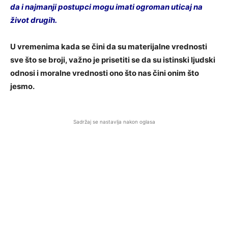
da i najmanji postupci mogu imati ogroman uticaj na
život drugih.
U vremenima kada se čini da su materijalne vrednosti
sve što se broji, važno je prisetiti se da su istinski ljudski
odnosi i moralne vrednosti ono što nas čini onim što
jesmo.
Sadržaj se nastavlja nakon oglasa