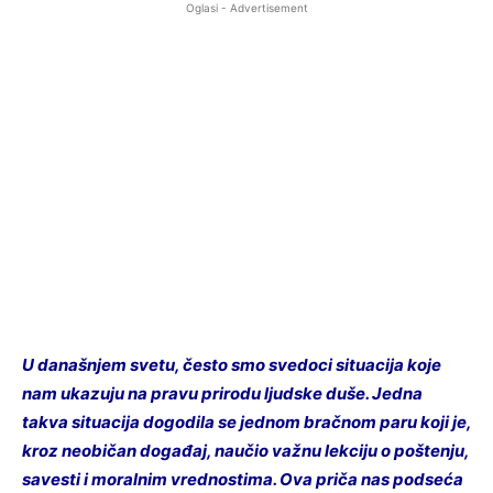
Oglasi - Advertisement
U današnjem svetu, često smo svedoci situacija koje
nam ukazuju na pravu prirodu ljudske duše. Jedna
takva situacija dogodila se jednom bračnom paru koji je,
kroz neobičan događaj, naučio važnu lekciju o poštenju,
savesti i moralnim vrednostima. Ova priča nas podseća