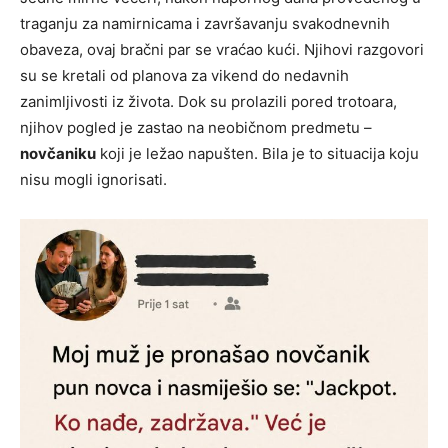
traganju za namirnicama i završavanju svakodnevnih
obaveza, ovaj bračni par se vraćao kući. Njihovi razgovori
su se kretali od planova za vikend do nedavnih
zanimljivosti iz života. Dok su prolazili pored trotoara,
njihov pogled je zastao na neobičnom predmetu –
novčaniku
koji je ležao napušten. Bila je to situacija koju
nisu mogli ignorisati.