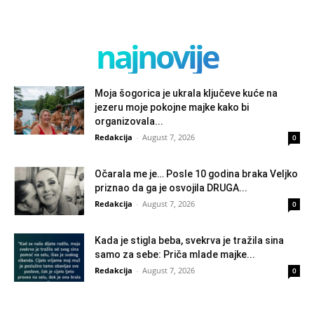
najnovije
Moja šogorica je ukrala ključeve kuće na
jezeru moje pokojne majke kako bi
organizovala...
Redakcija
-
August 7, 2026
0
Očarala me je… Posle 10 godina braka Veljko
priznao da ga je osvojila DRUGA...
Redakcija
-
August 7, 2026
0
Kada je stigla beba, svekrva je tražila sina
samo za sebe: Priča mlade majke...
Redakcija
-
August 7, 2026
0