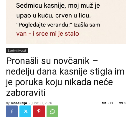
Zanimljivosti
Pronašli su novčanik –
nedelju dana kasnije stigla im
je poruka koju nikada neće
zaboraviti
By
Redakcija
-
June 21, 2026
213
0