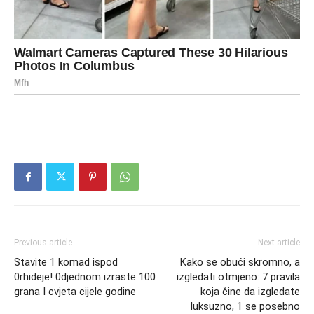
Previous article
Next article
Stavite 1 komad ispod
Kako se obući skromno, a
0rhideje! 0djednom izraste 100
izgledati otmjeno: 7 pravila
grana I cvjeta cijele godine
koja čine da izgledate
luksuzno, 1 se posebno