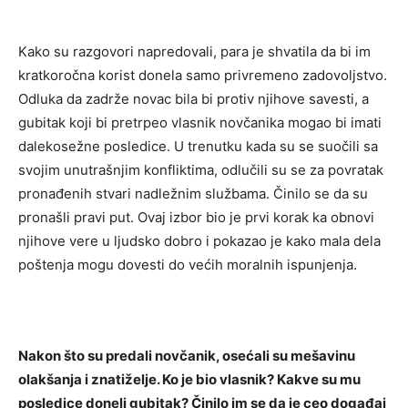
Kako su razgovori napredovali, para je shvatila da bi im
kratkoročna korist donela samo privremeno zadovoljstvo.
Odluka da zadrže novac bila bi protiv njihove savesti, a
gubitak koji bi pretrpeo vlasnik novčanika mogao bi imati
dalekosežne posledice.
U trenutku kada su se suočili sa
svojim unutrašnjim konfliktima, odlučili su se za povratak
pronađenih stvari nadležnim službama. Činilo se da su
pronašli pravi put.
Ovaj izbor bio je prvi korak ka obnovi
njihove vere u ljudsko dobro i pokazao je kako mala dela
poštenja mogu dovesti do većih moralnih ispunjenja.
Nakon što su predali novčanik, osećali su mešavinu
olakšanja i znatiželje. Ko je bio vlasnik? Kakve su mu
posledice doneli gubitak? Činilo im se da je ceo događaj