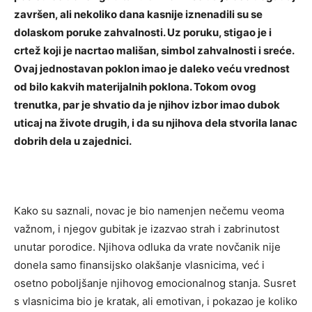
završen, ali nekoliko dana kasnije iznenadili su se
dolaskom poruke zahvalnosti.
Uz poruku, stigao je i
crtež koji je nacrtao mališan, simbol zahvalnosti i sreće.
Ovaj jednostavan poklon imao je daleko veću vrednost
od bilo kakvih materijalnih poklona.
Tokom ovog
trenutka, par je shvatio da je njihov izbor imao dubok
uticaj na živote drugih, i da su njihova dela stvorila lanac
dobrih dela u zajednici.
Kako su saznali, novac je bio namenjen nečemu veoma
važnom, i njegov gubitak je izazvao strah i zabrinutost
unutar porodice. Njihova odluka da vrate novčanik nije
donela samo finansijsko olakšanje vlasnicima, već i
osetno poboljšanje njihovog emocionalnog stanja.
Susret
s vlasnicima bio je kratak, ali emotivan, i pokazao je koliko