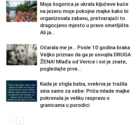
Moja šogorica je ukrala ključeve kuće
na jezeru moje pokojne majke kako bi
organizovala zabavu, pretvarajući to
dragocjeno mjesto u pravo smetljište.
Ali ja...
Očarala me je… Posle 10 godina braka
Veljko priznao da ga je osvojila DRUGA
ŽENA! Mlađa od Verice i svi je znate,
pogledajte prve...
Kada je stigla beba, svekrva je tražila
sina samo za sebe: Priča mlade majke
pokrenula je veliku raspravu o
granicama u porodici