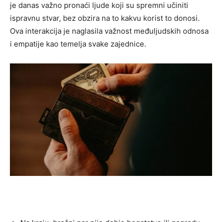
je danas važno pronaći ljude koji su spremni učiniti
ispravnu stvar, bez obzira na to kakvu korist to donosi.
Ova interakcija je naglasila važnost međuljudskih odnosa
i empatije kao temelja svake zajednice.