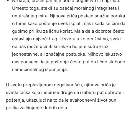
Na kraju, bračni par nije dobio bogatstvo ili nagradu.
Umesto toga, stekli su osećaj moralnog integriteta i
unutrašnjeg mira. Njihova priča postaje snažna poruka
o tome kako poštenje uvek isplati, čak i kada se čini da
gubimo priliku za ličnu korist. Mala dela dobrote često
ostavljaju najveći trag.
U svetu u kojem živimo, svaki
od nas može učiniti korak ka boljem sutra kroz
jednostavne, ali značajne postupke. Njihovo iskustvo
nas podseća da je poštenje često put do lične slobode
i emocionalnog ispunjenja.
U svetu preplavljenom negativnošću, njihova priča je
svetla tačka koja inspiriše druge da izaberu put dobrote i
poštenja, ukazujući na to da je svakodnevni život pun
prilika za činjenje dobrih dela.