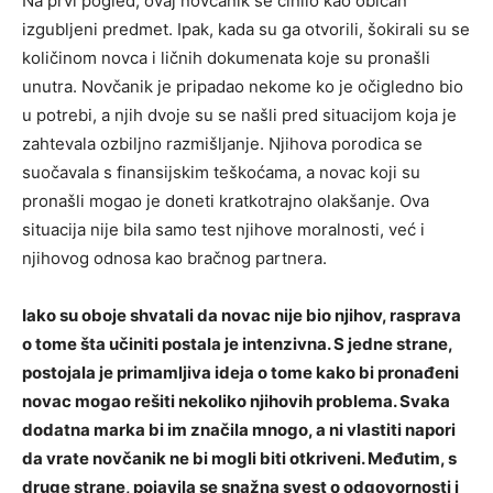
Na prvi pogled, ovaj novčanik se činilo kao običan
izgubljeni predmet. Ipak, kada su ga otvorili, šokirali su se
količinom novca i ličnih dokumenata koje su pronašli
unutra. Novčanik je pripadao nekome ko je očigledno bio
u potrebi, a njih dvoje su se našli pred situacijom koja je
zahtevala ozbiljno razmišljanje. Njihova porodica se
suočavala s finansijskim teškoćama, a novac koji su
pronašli mogao je doneti kratkotrajno olakšanje. Ova
situacija nije bila samo test njihove moralnosti, već i
njihovog odnosa kao bračnog partnera.
Iako su oboje shvatali da novac nije bio njihov, rasprava
o tome šta učiniti postala je intenzivna. S jedne strane,
postojala je primamljiva ideja o tome kako bi pronađeni
novac mogao rešiti nekoliko njihovih problema.
Svaka
dodatna marka bi im značila mnogo, a ni vlastiti napori
da vrate novčanik ne bi mogli biti otkriveni. Međutim, s
druge strane, pojavila se snažna svest o odgovornosti i