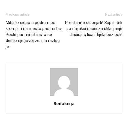
Previous article
Next article
Mihailo sišao u podrum po
Prestanite se brijati! Super trik
krompir i na mestu pao mrtav:
za najlakši način za uklanjanje
Posle par minuta isto se
dlačica s lica i tijela bez boli!
desilo njegovoj ženi, a razlog
je…
Redakcija