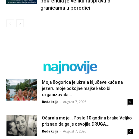
pokrenula je veliku raspravu o
granicama u porodici
najnovije
Moja šogorica je ukrala ključeve kuće na
jezeru moje pokojne majke kako bi
organizovala...
Redakcija
-
August 7, 2026
0
Očarala me je… Posle 10 godina braka Veljko
priznao da ga je osvojila DRUGA...
Redakcija
-
August 7, 2026
0