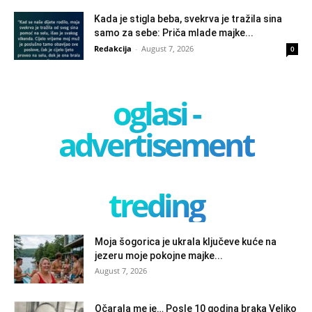
Kada je stigla beba, svekrva je tražila sina
samo za sebe: Priča mlade majke...
Redakcija
-
August 7, 2026
0
oglasi -
advertisement
treding
Moja šogorica je ukrala ključeve kuće na
jezeru moje pokojne majke...
August 7, 2026
Očarala me je… Posle 10 godina braka Veljko