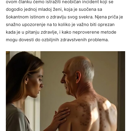
ovom članku ćemo istražiti neobičan incident koji se
dogodio jednoj mladoj ženi, koja je suočena sa
šokantnom istinom o zdravlju svog svekra. Njena priča je
snažno upozorenje na to koliko je važno biti oprezan
kada je u pitanju zdravlje, i kako neproverene metode
mogu dovesti do ozbiljnih zdravstvenih problema.