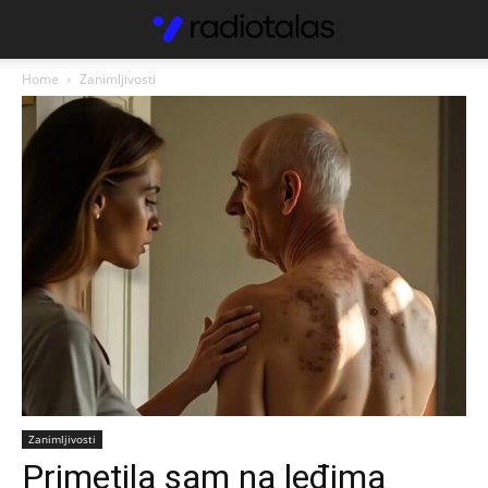
Home
Zanimljivosti
Zanimljivosti
Primetila sam na leđima