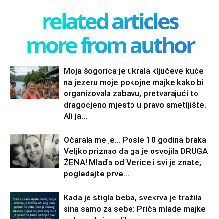
related articles
more from author
Moja šogorica je ukrala ključeve kuće
na jezeru moje pokojne majke kako bi
organizovala zabavu, pretvarajući to
dragocjeno mjesto u pravo smetljište.
Ali ja...
Očarala me je… Posle 10 godina braka
Veljko priznao da ga je osvojila DRUGA
ŽENA! Mlađa od Verice i svi je znate,
pogledajte prve...
Kada je stigla beba, svekrva je tražila
sina samo za sebe: Priča mlade majke