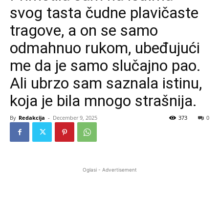
svog tasta čudne plavičaste
tragove, a on se samo
odmahnuo rukom, ubeđujući
me da je samo slučajno pao.
Ali ubrzo sam saznala istinu,
koja je bila mnogo strašnija.
By
Redakcija
-
December 9, 2025
373
0
Oglasi - Advertisement