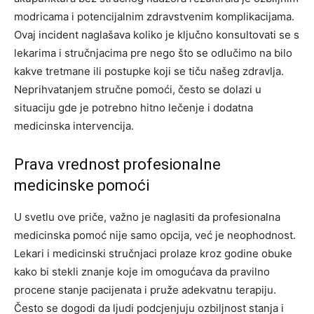
modricama i potencijalnim zdravstvenim komplikacijama.
Ovaj incident naglašava koliko je ključno konsultovati se s
lekarima i stručnjacima pre nego što se odlučimo na bilo
kakve tretmane ili postupke koji se tiču našeg zdravlja.
Neprihvatanjem stručne pomoći, često se dolazi u
situaciju gde je potrebno hitno lečenje i dodatna
medicinska intervencija.
Prava vrednost profesionalne
medicinske pomoći
U svetlu ove priče, važno je naglasiti da profesionalna
medicinska pomoć nije samo opcija, već je neophodnost.
Lekari i medicinski stručnjaci prolaze kroz godine obuke
kako bi stekli znanje koje im omogućava da pravilno
procene stanje pacijenata i pruže adekvatnu terapiju.
Često se dogodi da ljudi podcjenjuju ozbiljnost stanja i