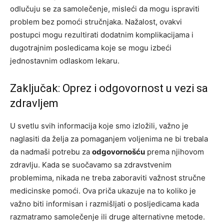
odlučuju se za samolečenje, misleći da mogu ispraviti
problem bez pomoći stručnjaka. Nažalost, ovakvi
postupci mogu rezultirati dodatnim komplikacijama i
dugotrajnim posledicama koje se mogu izbeći
jednostavnim odlaskom lekaru.
Zaključak: Oprez i odgovornost u vezi sa
zdravljem
U svetlu svih informacija koje smo izložili, važno je
naglasiti da želja za pomaganjem voljenima ne bi trebala
da nadmaši potrebu za
odgovornošću
prema njihovom
zdravlju. Kada se suočavamo sa zdravstvenim
problemima, nikada ne treba zaboraviti važnost stručne
medicinske pomoći. Ova priča ukazuje na to koliko je
važno biti informisan i razmišljati o posljedicama kada
razmatramo samolečenje ili druge alternativne metode.