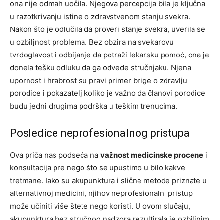
ona nije odmah uočila. Njegova percepcija bila je ključna
u razotkrivanju istine o zdravstvenom stanju svekra.
Nakon što je odlučila da proveri stanje svekra, uverila se
u ozbiljnost problema. Bez obzira na svekarovu
tvrdoglavost i odbijanje da potraži lekarsku pomoć, ona je
donela tešku odluku da ga odvede stručnjaku. Njena
upornost i hrabrost su pravi primer brige o zdravlju
porodice i pokazatelj koliko je važno da članovi porodice
budu jedni drugima podrška u teškim trenucima.
Posledice neprofesionalnog pristupa
Ova priča nas podseća na
važnost medicinske procene
i
konsultacija pre nego što se upustimo u bilo kakve
tretmane. Iako su akupunktura i slične metode priznate u
alternativnoj medicini, njihov neprofesionalni pristup
može učiniti više štete nego koristi. U ovom slučaju,
akupunktura bez stručnog nadzora rezultirala je ozbiljnim