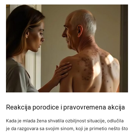
Reakcija porodice i pravovremena akcija
Kada je mlada žena shvatila ozbiljnost situacije, odlučila
je da razgovara sa svojim sinom, koji je primetio nešto što