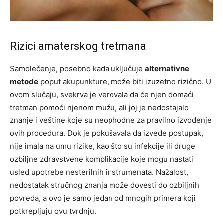
Rizici amaterskog tretmana
Samolečenje, posebno kada uključuje
alternativne
metode
poput akupunkture, može biti izuzetno rizično. U
ovom slučaju, svekrva je verovala da će njen domaći
tretman pomoći njenom mužu, ali joj je nedostajalo
znanje i veštine koje su neophodne za pravilno izvođenje
ovih procedura. Dok je pokušavala da izvede postupak,
nije imala na umu rizike, kao što su infekcije ili druge
ozbiljne zdravstvene komplikacije koje mogu nastati
usled upotrebe nesterilnih instrumenata. Nažalost,
nedostatak stručnog znanja može dovesti do ozbiljnih
povreda, a ovo je samo jedan od mnogih primera koji
potkrepljuju ovu tvrdnju.