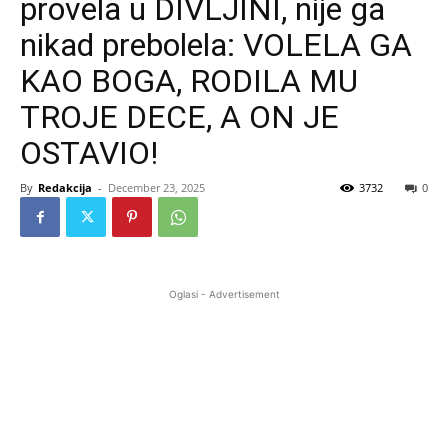
provela u DIVLJINI, nije ga
nikad prebolela: VOLELA GA
KAO BOGA, RODILA MU
TROJE DECE, A ON JE
OSTAVIO!
By
Redakcija
-
December 23, 2025
3732
0
Oglasi - Advertisement