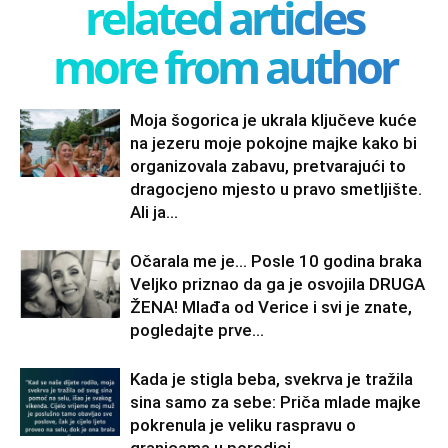
related articles
more from author
Moja šogorica je ukrala ključeve kuće
na jezeru moje pokojne majke kako bi
organizovala zabavu, pretvarajući to
dragocjeno mjesto u pravo smetljište.
Ali ja...
Očarala me je… Posle 10 godina braka
Veljko priznao da ga je osvojila DRUGA
ŽENA! Mlađa od Verice i svi je znate,
pogledajte prve...
Kada je stigla beba, svekrva je tražila
sina samo za sebe: Priča mlade majke
pokrenula je veliku raspravu o
granicama u porodici