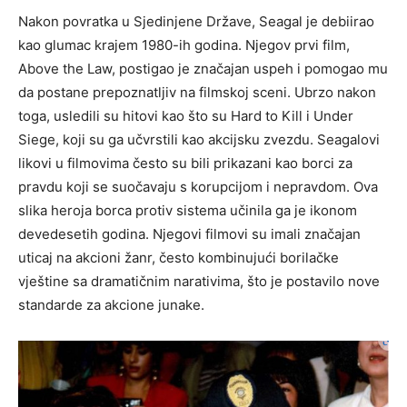
Nakon povratka u Sjedinjene Države, Seagal je debiirao
kao glumac krajem 1980-ih godina. Njegov prvi film,
Above the Law, postigao je značajan uspeh i pomogao mu
da postane prepoznatljiv na filmskoj sceni. Ubrzo nakon
toga, usledili su hitovi kao što su Hard to Kill i Under
Siege, koji su ga učvrstili kao akcijsku zvezdu. Seagalovi
likovi u filmovima često su bili prikazani kao borci za
pravdu koji se suočavaju s korupcijom i nepravdom. Ova
slika heroja borca protiv sistema učinila ga je ikonom
devedesetih godina. Njegovi filmovi su imali značajan
uticaj na akcioni žanr, često kombinujući borilačke
vještine sa dramatičnim narativima, što je postavilo nove
standarde za akcione junake.