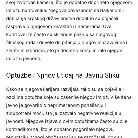
svoj život van kamere, što je dodatno doprinelo njegovom
imidžu buntovnika. Njegova povezanost sa Balkanom i
dobijanje srpskog državljanstva dodatno su pojačali
rasprave o njegovom karakteru i namerama.
Ove
kontroverze često su skrenule pažnju sa njegovog
filmskog rada i dovele do pitanja o njegovim stavovima i
životnim izborima, što je dodatno kompliciralo njegov
imidž u javnosti.
Optužbe i Njihov Uticaj na Javnu Sliku
Kako se njegova karijera razvijala, tako su se pojavile i
ozbiljne optužbe koje su zasenile njegov imidž. Više žena
javno je govorilo o neprimerenom ponašanju i
zloupotrebi moći, što je izazvalo negativne reakcije u
javnosti. Njegove izjave o ovim optužbama često su bile
kontradiktorne, što je dodatno pogoršalo njegovu
reputaciju.
Mnogi obožavaoci su se razočarali, dok su