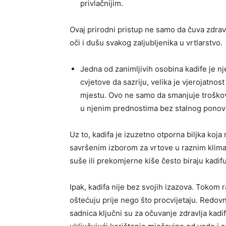
privlačnijim.
Ovaj prirodni pristup ne samo da čuva zdravl
oči i dušu svakog zaljubljenika u vrtlarstvo.
Jedna od zanimljivih osobina kadife je n
cvjetove da sazriju, velika je vjerojatnos
mjestu. Ovo ne samo da smanjuje troškov
u njenim prednostima bez stalnog ponov
Uz to, kadifa je izuzetno otporna biljka koja
savršenim izborom za vrtove u raznim klimat
suše ili prekomjerne kiše često biraju kadi
Ipak, kadifa nije bez svojih izazova. Tokom 
oštećuju prije nego što procvijetaju. Redov
sadnica ključni su za očuvanje zdravlja kadi