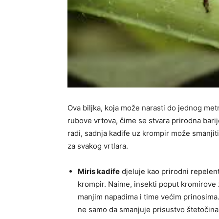
Ova biljka, koja može narasti do jednog metr
rubove vrtova, čime se stvara prirodna barij
radi, sadnja kadife uz krompir može smanjit
za svakog vrtlara.
Miris kadife
djeluje kao prirodni repelen
krompir. Naime, insekti poput kromirove zl
manjim napadima i time većim prinosima. M
ne samo da smanjuje prisustvo štetočina, 