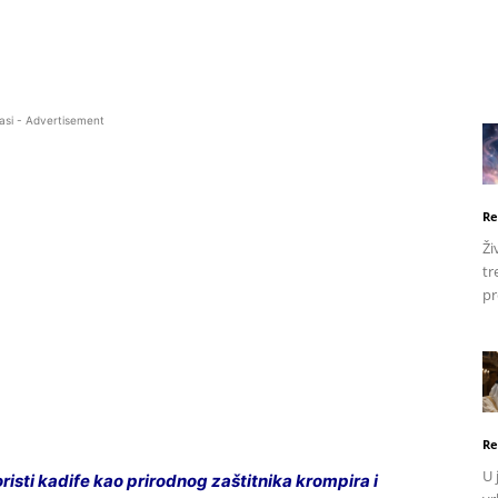
asi - Advertisement
Re
Ži
tr
pr
Re
U 
isti kadife kao prirodnog zaštitnika krompira i