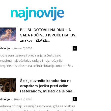
najnovije
BILI SU GOTOVI I NA DNU – A
SADA POČINJU ISPOČETKA: OVI
znakovi IZLAZE...
dakcija
-
August 7, 2026
0
vot je pun izazova i previranja, a često se u
enucima najveće krize rađaju i najznačajnije
omjene. Bez obzira na težinu situacije, ona može...
Šeik je uvredio konobaricu na
arapskom jeziku pred celim
restoranom, misleći da je ona...
dakcija
-
August 7, 2026
0
jednom od najluksuznijih restorana, gdje se očekuje