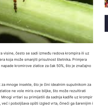
a visine, često se sadi između redova krompira ili uz
era koja može smanjiti prisutnost štetnika. Primjera
i napade kromirove zlatice za čak 50%, što je značajno
t za mnoge insekte, što je čini idealnim suputnikom za
atice ne vole miris ove biljke, što može rezultirati
nogi vrtlari su primijetili da sadnja kadife uz krompir
već i poboljšava opšti izgled vrta, čineći ga šarenijim i