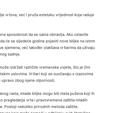
je vrtova, već i pruža estetsku vrijednost koja raduje
jena sposobnost da se sama obnavlja. Ako ostavite
t da će se sljedeće godine pojaviti nove biljke na istom
e sjemena, već također olakšava vrtlarima da uživaju
nog sadnje.
 može izdržati različite vremenske uvjete, što je čini
skim uslovima. Vrtlari koji se suočavaju s izazovima
fu upravo zbog njene otpornosti.
ranog rasta, mlade biljke mogu biti meta puževa koji ih
no pregledanje vrta i pravovremena zaštita mladih
fe. Postoji nekoliko prirodnih metoda zaštite,