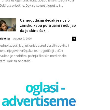
hunska usluga i diskrecija, dogodila se situacija koja
 šokirala prisutne. Dok su se gosti opuštali,...
Osmogodišnji dečak je nosio
zimsku kapu po vrućini i odbijao
da je skine čak...
dakcija
-
August 7, 2026
0
jednoj zagušljivoj učionici, usred veselih povika i
eha njegovih vršnjaka, osmogodišnji dečak
ivukao je neobičnu pažnju školske medicinske
stre. Dok su se ostala...
oglasi -
advertisement