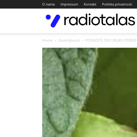
O nama
Impressum
Kontakt
Politika privatnosti
Home
Zanimljivosti
POSADITE OVU BILJKU PORED 