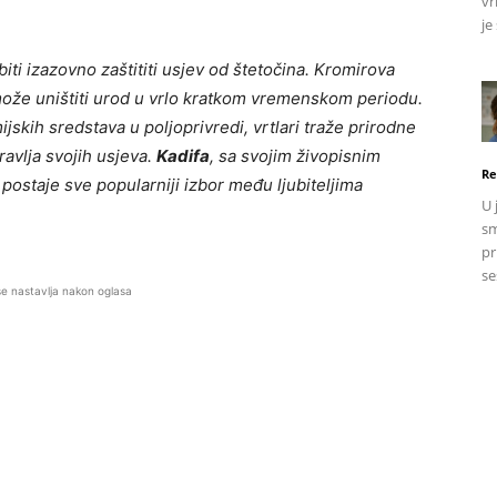
vr
je
iti izazovno zaštititi usjev od štetočina. Kromirova
, može uništiti urod u vrlo kratkom vremenskom periodu.
skih sredstava u poljoprivredi, vrtlari traže prirodne
ravlja svojih usjeva.
Kadifa
, sa svojim živopisnim
Re
 postaje sve popularniji izbor među ljubiteljima
U 
sm
pr
se
se nastavlja nakon oglasa