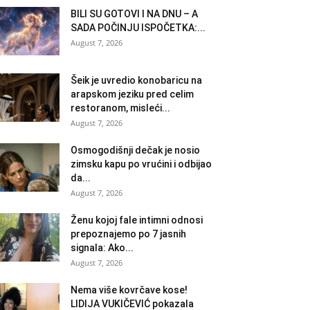
BILI SU GOTOVI I NA DNU – A
SADA POČINJU ISPOČETKA:...
August 7, 2026
Šeik je uvredio konobaricu na
arapskom jeziku pred celim
restoranom, misleći...
August 7, 2026
Osmogodišnji dečak je nosio
zimsku kapu po vrućini i odbijao
da...
August 7, 2026
Ženu kojoj fale intimni odnosi
prepoznajemo po 7 jasnih
signala: Ako...
August 7, 2026
Nema više kovrčave kose!
LIDIJA VUKIČEVIĆ pokazala