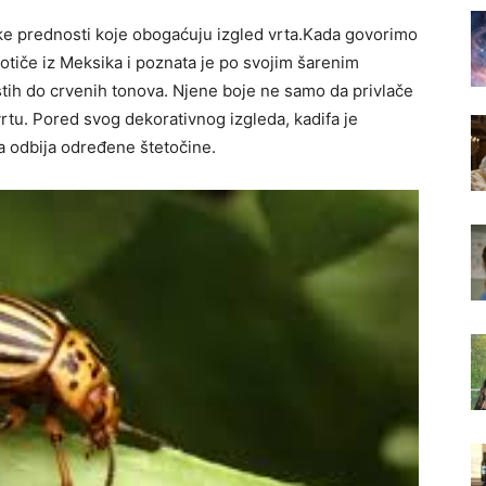
ske prednosti koje obogaćuju izgled vrta.Kada govorimo
potiče iz Meksika i poznata je po svojim šarenim
stih do crvenih tonova. Njene boje ne samo da privlače
vrtu. Pored svog dekorativnog izgleda, kadifa je
a odbija određene štetočine.