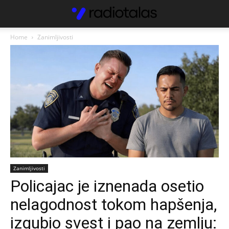
Home
Zanimljivosti
Zanimljivosti
Policajac je iznenada osetio
nelagodnost tokom hapšenja,
izgubio svest i pao na zemlju: