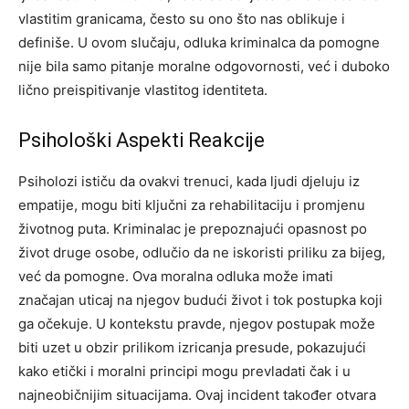
vlastitim granicama, često su ono što nas oblikuje i
definiše.
U ovom slučaju, odluka kriminalca da pomogne
nije bila samo pitanje moralne odgovornosti, već i duboko
lično preispitivanje vlastitog identiteta.
Psihološki Aspekti Reakcije
Psiholozi ističu da ovakvi trenuci, kada ljudi djeluju iz
empatije, mogu biti ključni za rehabilitaciju i promjenu
životnog puta. Kriminalac je prepoznajući opasnost po
život druge osobe, odlučio da ne iskoristi priliku za bijeg,
već da pomogne.
Ova moralna odluka može imati
značajan uticaj na njegov budući život i tok postupka koji
ga očekuje. U kontekstu pravde, njegov postupak može
biti uzet u obzir prilikom izricanja presude, pokazujući
kako etički i moralni principi mogu prevladati čak i u
najneobičnijim situacijama.
Ovaj incident također otvara