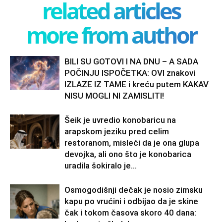
related articles
more from author
BILI SU GOTOVI I NA DNU – A SADA
POČINJU ISPOČETKA: OVI znakovi
IZLAZE IZ TAME i kreću putem KAKAV
NISU MOGLI NI ZAMISLITI!
Šeik je uvredio konobaricu na
arapskom jeziku pred celim
restoranom, misleći da je ona glupa
devojka, ali ono što je konobarica
uradila šokiralo je...
Osmogodišnji dečak je nosio zimsku
kapu po vrućini i odbijao da je skine
čak i tokom časova skoro 40 dana: