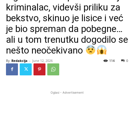
kriminalac, videvši priliku za
bekstvo, skinuo je lisice i već
je bio spreman da pobegne…
ali u tom trenutku dogodilo se
nešto neočekivano
By
Redakcija
-
June 12, 2026
114
0
Oglasi - Advertisement