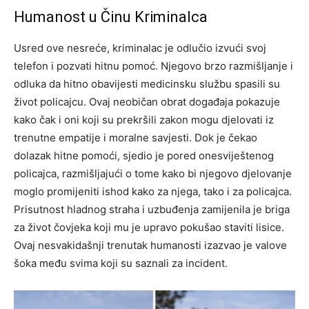
Humanost u Činu Kriminalca
Usred ove nesreće, kriminalac je odlučio izvući svoj
telefon i pozvati hitnu pomoć. Njegovo brzo razmišljanje i
odluka da hitno obavijesti medicinsku službu spasili su
život policajcu. Ovaj neobičan obrat događaja pokazuje
kako čak i oni koji su prekršili zakon mogu djelovati iz
trenutne empatije i moralne savjesti.
Dok je čekao
dolazak hitne pomoći, sjedio je pored onesviještenog
policajca, razmišljajući o tome kako bi njegovo djelovanje
moglo promijeniti ishod kako za njega, tako i za policajca.
Prisutnost hladnog straha i uzbuđenja zamijenila je briga
za život čovjeka koji mu je upravo pokušao staviti lisice.
Ovaj nesvakidašnji trenutak humanosti izazvao je valove
šoka među svima koji su saznali za incident.