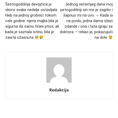
Šestogodišnja devojčica je
Jednog večernjeg dana moj
skoro svake nedelje ostavljala
petogodišnji sin me je zagrlio i
hleb na jednoj grobnici tokom
šapnuo mi na uvo: — Kada si
cele godine: njena majka bila je
na poslu, jedna dama izlazi
sigurna da samo hrani ptice, ali
odande i ona i tata igraju se
kada je saznala istinu, bila je
doktora — rekao je, pokazujući
zaista užasnuta
na dole
Redakcija