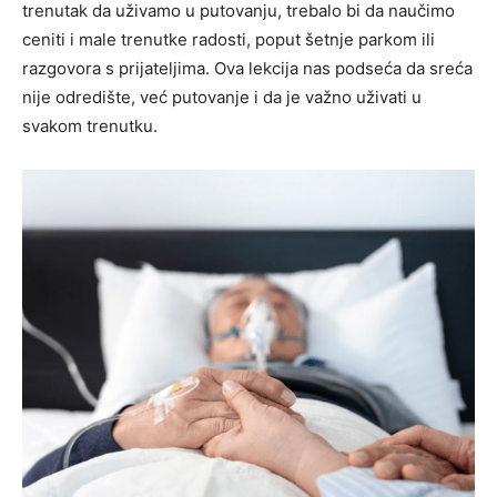
trenutak da uživamo u putovanju, trebalo bi da naučimo
ceniti i male trenutke radosti, poput šetnje parkom ili
razgovora s prijateljima.
Ova lekcija nas podseća da sreća
nije odredište, već putovanje i da je važno uživati u
svakom trenutku.