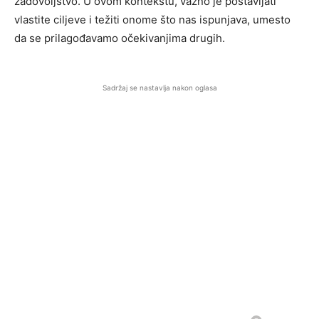
zadovoljstvo. U ovom kontekstu, važno je postavljati
vlastite ciljeve i težiti onome što nas ispunjava, umesto
da se prilagođavamo očekivanjima drugih.
Sadržaj se nastavlja nakon oglasa