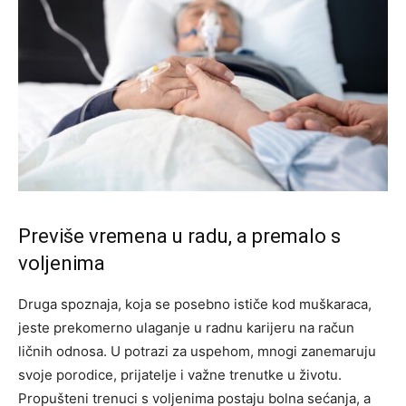
Previše vremena u radu, a premalo s
voljenima
Druga spoznaja, koja se posebno ističe kod muškaraca,
jeste prekomerno ulaganje u radnu karijeru na račun
ličnih odnosa. U potrazi za uspehom, mnogi zanemaruju
svoje porodice, prijatelje i važne trenutke u životu.
Propušteni trenuci s voljenima postaju bolna sećanja, a