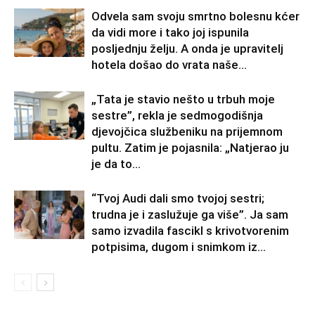
Odvela sam svoju smrtno bolesnu kćer
da vidi more i tako joj ispunila
posljednju želju. A onda je upravitelj
hotela došao do vrata naše...
„Tata je stavio nešto u trbuh moje
sestre”, rekla je sedmogodišnja
djevojčica službeniku na prijemnom
pultu. Zatim je pojasnila: „Natjerao ju
je da to...
“Tvoj Audi dali smo tvojoj sestri;
trudna je i zaslužuje ga više”. Ja sam
samo izvadila fascikl s krivotvorenim
potpisima, dugom i snimkom iz...