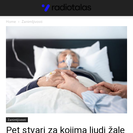
Home
Zanimljivosti
Zanimljivosti
Pet stvari za kojima ljudi žale