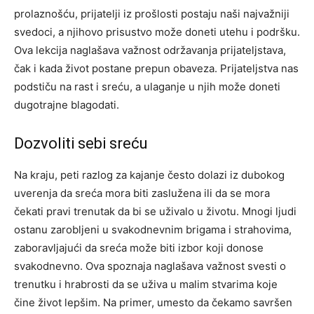
prolaznošću, prijatelji iz prošlosti postaju naši najvažniji
svedoci, a njihovo prisustvo može doneti utehu i podršku.
Ova lekcija naglašava važnost održavanja prijateljstava,
čak i kada život postane prepun obaveza. Prijateljstva nas
podstiču na rast i sreću, a ulaganje u njih može doneti
dugotrajne blagodati.
Dozvoliti sebi sreću
Na kraju, peti razlog za kajanje često dolazi iz dubokog
uverenja da sreća mora biti zaslužena ili da se mora
čekati pravi trenutak da bi se uživalo u životu. Mnogi ljudi
ostanu zarobljeni u svakodnevnim brigama i strahovima,
zaboravljajući da sreća može biti izbor koji donose
svakodnevno.
Ova spoznaja naglašava važnost svesti o
trenutku i hrabrosti da se uživa u malim stvarima koje
čine život lepšim. Na primer, umesto da čekamo savršen