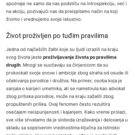
spoznaje ne samo da nas podstiču na introspekciju, već i
na akciju, pozivajući nas da preispitamo način na koji
živimo i vrednujemo svoje iskustvo.
Život proživljen po tuđim pravilima
Jedna od najčešćih žalbi koje su ljudi izrazili na kraju
svog života jeste
proživljavanje života po pravilima
drugih
. Mnogi se suočavaju sa činjenicom da su
prokockali svoje snove i ambicije zbog straha od osude ili
očekivanja porodice i društva. Na primer, osoba koja je
sanjala o karijeri umetnika, ali se nametnula kao advokat
zbog pritiska porodice, može na kraju zažaliti zbog
propuštenih prilika. Ovaj fenomen često rezultira
osećajem neispunjenosti i kajanjem. Kako vreme prolazi,
sve više shvatamo da je sloboda izražavanja i delovanja u
skladu sa sopstvenim vrednostima ključna za istinsko