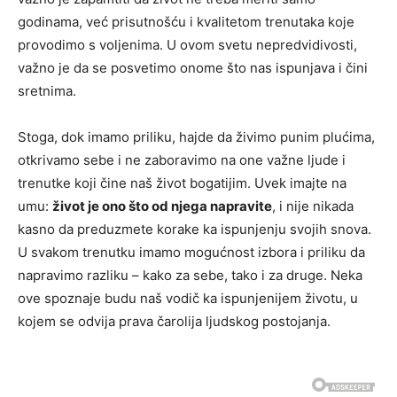
godinama, već prisutnošću i kvalitetom trenutaka koje
provodimo s voljenima. U ovom svetu nepredvidivosti,
važno je da se posvetimo onome što nas ispunjava i čini
sretnima.
Stoga, dok imamo priliku, hajde da živimo punim plućima,
otkrivamo sebe i ne zaboravimo na one važne ljude i
trenutke koji čine naš život bogatijim. Uvek imajte na
umu:
život je ono što od njega napravite
, i nije nikada
kasno da preduzmete korake ka ispunjenju svojih snova.
U svakom trenutku imamo mogućnost izbora i priliku da
napravimo razliku – kako za sebe, tako i za druge. Neka
ove spoznaje budu naš vodič ka ispunjenijem životu, u
kojem se odvija prava čarolija ljudskog postojanja.