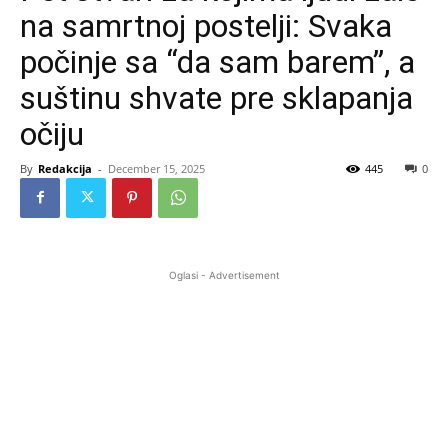
na samrtnoj postelji: Svaka
počinje sa “da sam barem”, a
suštinu shvate pre sklapanja
očiju
By
Redakcija
-
December 15, 2025
445
0
Oglasi - Advertisement