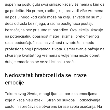
uspeh na poslu gubi svoj smisao kada više nema s kim da
ga podelite. Na primer, roditelj koji provodi više vremena
na poslu nego kod kuće može na kraju shvatiti da su mu
deca odrasla bez njega, a radna postignuća postaju
beznačajna bez prisutnosti porodice. Ova lekcija ukazuje
na potencijalnu opasnost materijalizma i prekomernog
rada, podsećajući nas na važnost ravnoteže između
profesionalnog i privatnog života. Usmeravanje pažnje na
stvaranje kvalitetnog vremena s voljenima može doneti
dublje emocionalne veze i istinsku sreću.
Nedostatak hrabrosti da se izraze
emocije
Tokom svog života, mnogi ljudi se bore sa emocijama
koje nikada nisu izrekli. Strah od sukoba ili odbacivanja
često ih sprečava da otvoreno izraze svoja osećanja. Na