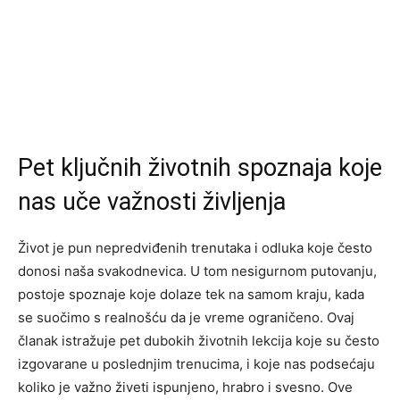
Pet ključnih životnih spoznaja koje
nas uče važnosti življenja
Život je pun nepredviđenih trenutaka i odluka koje često
donosi naša svakodnevica. U tom nesigurnom putovanju,
postoje spoznaje koje dolaze tek na samom kraju, kada
se suočimo s realnošću da je vreme ograničeno. Ovaj
članak istražuje pet dubokih životnih lekcija koje su često
izgovarane u poslednjim trenucima, i koje nas podsećaju
koliko je važno živeti ispunjeno, hrabro i svesno. Ove