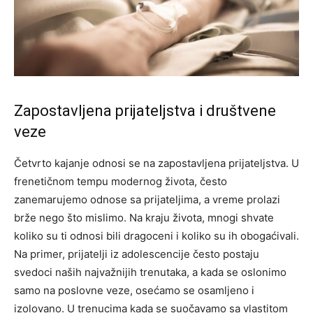
Zapostavljena prijateljstva i društvene
veze
Četvrto kajanje odnosi se na zapostavljena prijateljstva. U
frenetičnom tempu modernog života, često
zanemarujemo odnose sa prijateljima, a vreme prolazi
brže nego što mislimo. Na kraju života, mnogi shvate
koliko su ti odnosi bili dragoceni i koliko su ih obogaćivali.
Na primer, prijatelji iz adolescencije često postaju
svedoci naših najvažnijih trenutaka, a kada se oslonimo
samo na poslovne veze, osećamo se osamljeno i
izolovano. U trenucima kada se suočavamo sa vlastitom