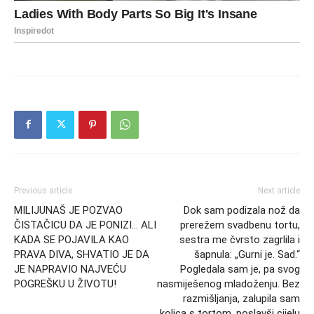
Previous article
Next article
MILIJUNAŠ JE POZVAO
Dok sam podizala nož da
ČISTAČICU DA JE PONIZI… ALI
prerežem svadbenu tortu,
KADA SE POJAVILA KAO
sestra me čvrsto zagrlila i
PRAVA DIVA, SHVATIO JE DA
šapnula: „Gurni je. Sad.“
JE NAPRAVIO NAJVEĆU
Pogledala sam je, pa svog
POGREŠKU U ŽIVOTU!
nasmiješenog mladoženju. Bez
razmišljanja, zalupila sam
kolica s tortom, poslavši cijelu