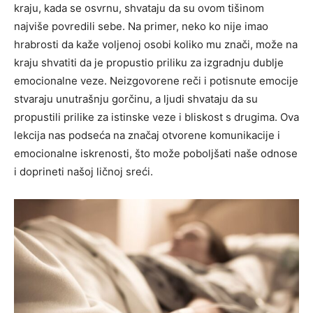
kraju, kada se osvrnu, shvataju da su ovom tišinom
najviše povredili sebe.
Na primer, neko ko nije imao
hrabrosti da kaže voljenoj osobi koliko mu znači, može na
kraju shvatiti da je propustio priliku za izgradnju dublje
emocionalne veze. Neizgovorene reči i potisnute emocije
stvaraju unutrašnju gorčinu, a ljudi shvataju da su
propustili prilike za istinske veze i bliskost s drugima.
Ova
lekcija nas podseća na značaj otvorene komunikacije i
emocionalne iskrenosti, što može poboljšati naše odnose
i doprineti našoj ličnoj sreći.