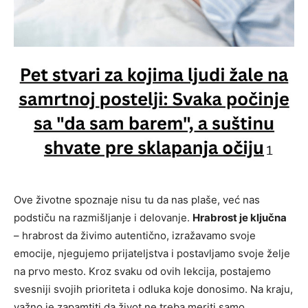
Ove životne spoznaje nisu tu da nas plaše, već nas
podstiču na razmišljanje i delovanje.
Hrabrost je ključna
– hrabrost da živimo autentično, izražavamo svoje
emocije, njegujemo prijateljstva i postavljamo svoje želje
na prvo mesto. Kroz svaku od ovih lekcija, postajemo
svesniji svojih prioriteta i odluka koje donosimo. Na kraju,
važno je zapamtiti da život ne treba meriti samo