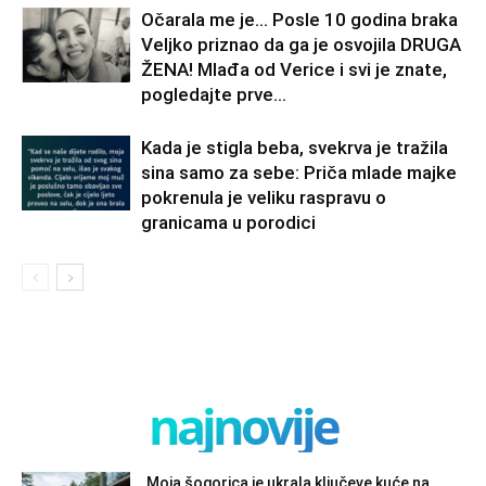
Očarala me je… Posle 10 godina braka
Veljko priznao da ga je osvojila DRUGA
ŽENA! Mlađa od Verice i svi je znate,
pogledajte prve...
Kada je stigla beba, svekrva je tražila
sina samo za sebe: Priča mlade majke
pokrenula je veliku raspravu o
granicama u porodici
najnovije
Moja šogorica je ukrala ključeve kuće na