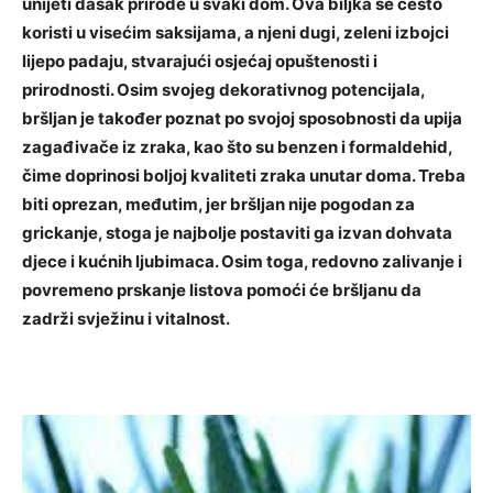
unijeti dašak prirode u svaki dom. Ova biljka se često
koristi u visećim saksijama, a njeni dugi, zeleni izbojci
lijepo padaju, stvarajući osjećaj opuštenosti i
prirodnosti.
Osim svojeg dekorativnog potencijala,
bršljan je također poznat po svojoj sposobnosti da upija
zagađivače iz zraka, kao što su benzen i formaldehid,
čime doprinosi boljoj kvaliteti zraka unutar doma. Treba
biti oprezan, međutim, jer bršljan nije pogodan za
grickanje, stoga je najbolje postaviti ga izvan dohvata
djece i kućnih ljubimaca.
Osim toga, redovno zalivanje i
povremeno prskanje listova pomoći će bršljanu da
zadrži svježinu i vitalnost.