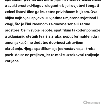
u svaki prostor. Njegovi elegantni bijeli cvjetovi i bogati
zeleni listovi čine ga izuzetno privlačnom biljkom. Ova
biljka najbolje uspijeva u uvjetima umjerene svjetlosti i
vlagi, što je čini idealnom za dnevne sobe ili radne
prostore.
Osim svoje ljepote, spatifilum također pomaže
u uklanjanju štetnih tvari iz zraka, poput formaldehida i
amonijaka, čime dodatno doprinosi zdravijem
okruženju. Njega spatifiluma je jednostavna, ali treba
paziti da se ne preljeva, jer to može uzrokovati truljenje
korijena.