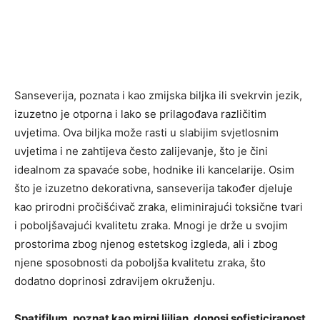
Sanseverija, poznata i kao zmijska biljka ili svekrvin jezik,
izuzetno je otporna i lako se prilagođava različitim
uvjetima. Ova biljka može rasti u slabijim svjetlosnim
uvjetima i ne zahtijeva često zalijevanje, što je čini
idealnom za spavaće sobe, hodnike ili kancelarije.
Osim
što je izuzetno dekorativna, sanseverija također djeluje
kao prirodni pročišćivač zraka, eliminirajući toksične tvari
i poboljšavajući kvalitetu zraka. Mnogi je drže u svojim
prostorima zbog njenog estetskog izgleda, ali i zbog
njene sposobnosti da poboljša kvalitetu zraka, što
dodatno doprinosi zdravijem okruženju.
Spatifilum, poznat kao mirni ljiljan, donosi sofisticiranost