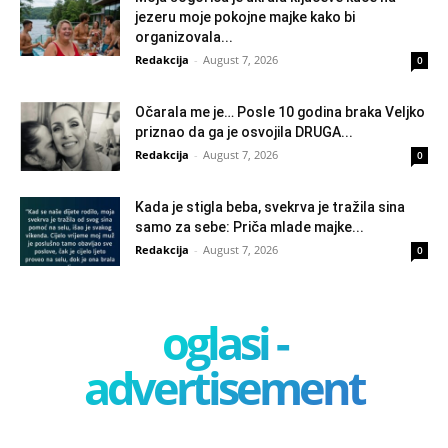
jezeru moje pokojne majke kako bi
organizovala...
Redakcija
-
August 7, 2026
0
Očarala me je… Posle 10 godina braka Veljko
priznao da ga je osvojila DRUGA...
Redakcija
-
August 7, 2026
0
Kada je stigla beba, svekrva je tražila sina
samo za sebe: Priča mlade majke...
Redakcija
-
August 7, 2026
0
oglasi -
advertisement