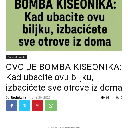
Zanimljivosti
OVO JE BOMBA KISEONIKA:
Kad ubacite ovu biljku,
izbacićete sve otrove iz doma
By
Redakcija
-
June 30, 2026
99
0
Oglasi - Advertisement