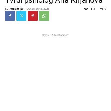
Tvrdi psiholog Ana Kirjanova
By
Redakcija
-
December 8, 2025
1415
0
Oglasi - Advertisement