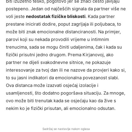
biti izuzetno teško, pogotovo jer se znaci često javljaju
postepeno. Jedan od najčešćih signala da partner više ne
voli jeste
nedostatak fizičke bliskosti
. Kada partner
prestane inicirati dodire, poput zagrljaja ili poljubaca, to
može biti znak emocionalne distanciranosti. Na primjer,
parovi koji su nekada provodili vrijeme u intimnim
trenucima, sada se mogu činiti udaljenima, čak i kada su
fizički prisutni jedno drugom. Prema Kirjanovoj, ako
partner ne dijeli svakodnevne sitnice, ne pokazuje
interesovanje za tvoj dan ili ne nazove da provjeri kako si,
to su jasni indikatori da emocionalna povezanost slabi.
Ova distanca može izazvati osjećaj izolacije i
usamljenosti, što dodatno pogoršava situaciju. Za mnoge,
ovo može biti trenutak kada se osjećaju kao da žive s
nekim ko je fizički prisutan, ali emocionalno odsutan.
Sadržaj se nastavlja nakon oglasa