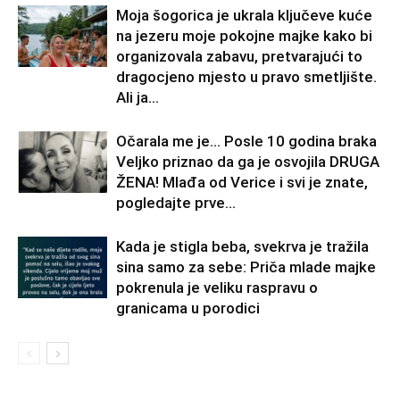
Moja šogorica je ukrala ključeve kuće
na jezeru moje pokojne majke kako bi
organizovala zabavu, pretvarajući to
dragocjeno mjesto u pravo smetljište.
Ali ja...
Očarala me je… Posle 10 godina braka
Veljko priznao da ga je osvojila DRUGA
ŽENA! Mlađa od Verice i svi je znate,
pogledajte prve...
Kada je stigla beba, svekrva je tražila
sina samo za sebe: Priča mlade majke
pokrenula je veliku raspravu o
granicama u porodici