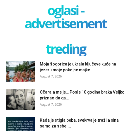
oglasi -
advertisement
treding
Moja šogorica je ukrala ključeve kuće na
jezeru moje pokojne majke...
August 7, 2026
Očarala me je… Posle 10 godina braka Veljko
priznao da ga...
August 7, 2026
Kada je stigla beba, svekrva je tražila sina
samo za sebe:...