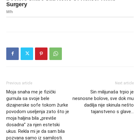
Previous article
Next article
Moja snaha me je fizički
Sin milijunaša trpio je
gurnula sa svoje bele
nesnosne bolove, sve dok mu
dizajnerske sofe tokom žurke
dadilja nije skinula nešto
povodom useljenja zato što je
tajanstveno s glave…
moja haljina bila „previše
dosadna” za njen estetski
ukus. Rekla mi je da sam bila
pozvana samo iz samilosti.