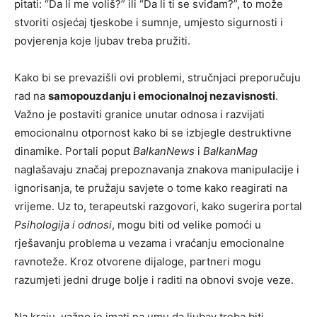
pitati: “Da li me voliš?” ili “Da li ti se sviđam?”, to može
stvoriti osjećaj tjeskobe i sumnje, umjesto sigurnosti i
povjerenja koje ljubav treba pružiti.
Kako bi se prevazišli ovi problemi, stručnjaci preporučuju
rad na
samopouzdanju i emocionalnoj nezavisnosti
.
Važno je postaviti granice unutar odnosa i razvijati
emocionalnu otpornost kako bi se izbjegle destruktivne
dinamike. Portali poput
BalkanNews
i
BalkanMag
naglašavaju značaj prepoznavanja znakova manipulacije i
ignorisanja, te pružaju savjete o tome kako reagirati na
vrijeme. Uz to, terapeutski razgovori, kako sugerira portal
Psihologija i odnosi
, mogu biti od velike pomoći u
rješavanju problema u vezama i vraćanju emocionalne
ravnoteže. Kroz otvorene dijaloge, partneri mogu
razumjeti jedni druge bolje i raditi na obnovi svoje veze.
Na kraju, važno je imati na umu da ljubav treba biti