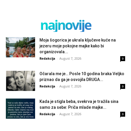
najnovije
Moja šogorica je ukrala ključeve kuće na
jezeru moje pokojne majke kako bi
organizovala...
Redakcija
-
August 7, 2026
0
Očarala me je… Posle 10 godina braka Veljko
priznao da ga je osvojila DRUGA...
Redakcija
-
August 7, 2026
0
Kada je stigla beba, svekrva je tražila sina
samo za sebe: Priča mlade majke...
Redakcija
-
August 7, 2026
0