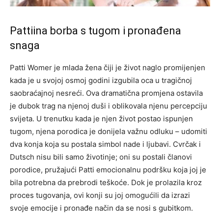
Pattiina borba s tugom i pronađena
snaga
Patti Womer je mlada žena čiji je život naglo promijenjen
kada je u svojoj osmoj godini izgubila oca u tragičnoj
saobraćajnoj nesreći. Ova dramatična promjena ostavila
je dubok trag na njenoj duši i oblikovala njenu percepciju
svijeta. U trenutku kada je njen život postao ispunjen
tugom, njena porodica je donijela važnu odluku – udomiti
dva konja koja su postala simbol nade i ljubavi. Cvrčak i
Dutsch nisu bili samo životinje; oni su postali članovi
porodice, pružajući Patti emocionalnu podršku koja joj je
bila potrebna da prebrodi teškoće. Dok je prolazila kroz
proces tugovanja, ovi konji su joj omogućili da izrazi
svoje emocije i pronađe način da se nosi s gubitkom.