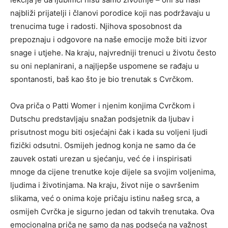
najbliži prijatelji i članovi porodice koji nas podržavaju u
trenucima tuge i radosti. Njihova sposobnost da
prepoznaju i odgovore na naše emocije može biti izvor
snage i utjehe.
Na kraju, najvredniji trenuci u životu često
su oni neplanirani, a najljepše uspomene se rađaju u
spontanosti, baš kao što je bio trenutak s Cvrčkom.
Ova priča o Patti Womer i njenim konjima Cvrčkom i
Dutschu predstavljaju snažan podsjetnik da ljubav i
prisutnost mogu biti osjećajni čak i kada su voljeni ljudi
fizički odsutni. Osmijeh jednog konja ne samo da će
zauvek ostati urezan u sjećanju, već će i inspirisati
mnoge da cijene trenutke koje dijele sa svojim voljenima,
ljudima i životinjama. Na kraju, život nije o savršenim
slikama, već o onima koje pričaju istinu našeg srca, a
osmijeh Cvrčka je sigurno jedan od takvih trenutaka. Ova
emocionalna priča ne samo da nas podseća na važnost