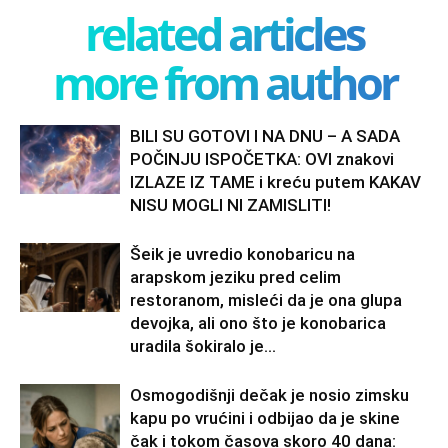
related articles
more from author
BILI SU GOTOVI I NA DNU – A SADA
POČINJU ISPOČETKA: OVI znakovi
IZLAZE IZ TAME i kreću putem KAKAV
NISU MOGLI NI ZAMISLITI!
Šeik je uvredio konobaricu na
arapskom jeziku pred celim
restoranom, misleći da je ona glupa
devojka, ali ono što je konobarica
uradila šokiralo je...
Osmogodišnji dečak je nosio zimsku
kapu po vrućini i odbijao da je skine
čak i tokom časova skoro 40 dana: