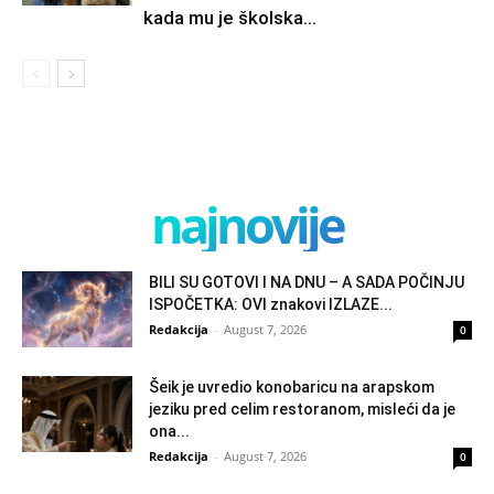
kada mu je školska...
najnovije
BILI SU GOTOVI I NA DNU – A SADA POČINJU
ISPOČETKA: OVI znakovi IZLAZE...
Redakcija
-
August 7, 2026
0
Šeik je uvredio konobaricu na arapskom
jeziku pred celim restoranom, misleći da je
ona...
Redakcija
-
August 7, 2026
0