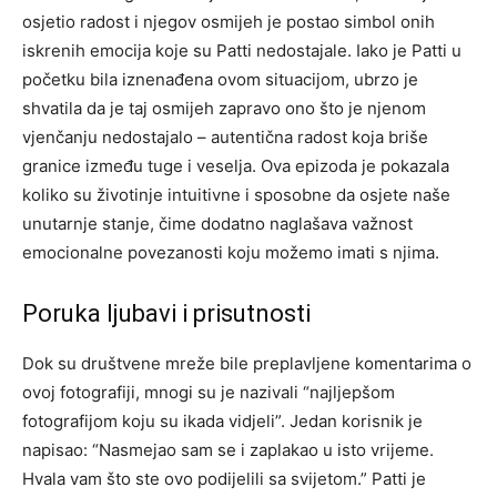
osjetio radost i njegov osmijeh je postao simbol onih
iskrenih emocija koje su Patti nedostajale.
Iako je Patti u
početku bila iznenađena ovom situacijom, ubrzo je
shvatila da je taj osmijeh zapravo ono što je njenom
vjenčanju nedostajalo – autentična radost koja briše
granice između tuge i veselja.
Ova epizoda je pokazala
koliko su životinje intuitivne i sposobne da osjete naše
unutarnje stanje, čime dodatno naglašava važnost
emocionalne povezanosti koju možemo imati s njima.
Poruka ljubavi i prisutnosti
Dok su društvene mreže bile preplavljene komentarima o
ovoj fotografiji, mnogi su je nazivali “najljepšom
fotografijom koju su ikada vidjeli”. Jedan korisnik je
napisao: “Nasmejao sam se i zaplakao u isto vrijeme.
Hvala vam što ste ovo podijelili sa svijetom.” Patti je