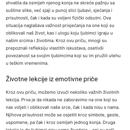
shvatila da osmijeh njenog konja ne skreće pažnju sa
suštine slike, već sjaji u punoj slici ljubavi, sjećanja i
prisutnosti, čak i kada su voljeni fizički odsutni.
Ova
situacija naglašava važnost prisjećanja na one koji su
oblikovali naš život, kao i ulogu koju ljubimci igraju u
našim srcima i životima. Kroz ovu priču, mnogi su
prepoznali refleksiju vlastitih iskustava, osetivši
povezanost sa svojim ljubimcima koji su im pružili utehu
u teškim vremenima.
Životne lekcije iz emotivne priče
Kroz ovu priču, možemo izvući nekoliko važnih životnih
lekcija. Prva je da nikada ne zaboravimo na one koji su
nas voljeli i oblikovali naše srce, čak i kada nisu s nama.
Njihova prisutnost može se osjetiti kroz simbole, geste,
uspomene, pa čak i kroz osmijeh jednog konja.
Druga
lekcija je da ljubimci nisu samo životinje – oni su naši