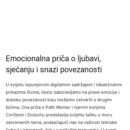
Emocionalna priča o ljubavi,
sjećanju i snazi povezanosti
U svijetu ispunjenom digitalnim sadržajem i idealiziranim
prikazima života, često zaboravljamo na prave emocije i
duboku povezanost koju možemo ostvariti s drugim
bićima. Ova priča o Patti Womer i njenim konjima
Cvrčkom i Dutschu predstavlja svijetlu tačku u moru
savremenih tema, podsećajući nas na važnost istinske
ljubavi i iskrenosti, čak i u najtežim trenucima. U ovom