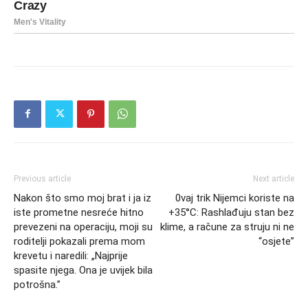
Previous article
Next article
Nakon što smo moj brat i ja iz
0vaj trik Nijemci koriste na
iste prometne nesreće hitno
+35°C: Rashlađuju stan bez
prevezeni na operaciju, moji su
klime, a račune za struju ni ne
roditelji pokazali prema mom
“osjete”
krevetu i naredili: „Najprije
spasite njega. Ona je uvijek bila
potrošna.”