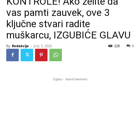
KONTROLE! Ako želite da
vas pamti zauvek, ove 3
ključne stvari radite
muškarcu, IZGUBIĆE GLAVU
By
Redakcija
-
July 3, 2026
228
0
Oglasi - Advertisement