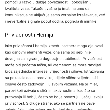
pomoći u razvoju dublje povezanosti i poboljšanju
kvaliteta veze. Također, važno je imati na umu da
komunikacija ne uključuje samo verbalno izražavanje, već
i neverbalne signale poput dodira, pogleda ili mimike.
Privlačnost i Hemija
Iako privlačnost i hemija između partnera mogu djelovati
kao osnovni elementi veze, ona sama po sebi nije
dovoljna za izgradnju dugotrajne stabilnosti. Privlačnost
može biti početna tačka, ali vremenom se mora razvijati
kroz zajedničke interese, vrijednosti i ciljeve.
Istraživanja
su pokazala da su parovi koji dijele slične vrijednosti i
ciljeve često zadovoljniji u svojim vezama.
Na primjer,
parovi koji uživaju u sličnim aktivnostima, kao što su
putovanja ili hobiji, često se bolje povezuju i jačaju svoju
privlačnost. S druge strane, ako se partneri ne bave
zajedničkim interesima, može doći do emocionalne