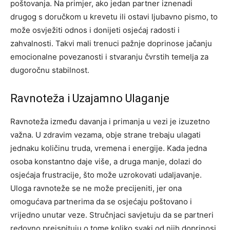
poštovanja. Na primjer, ako jedan partner iznenadi
drugog s doručkom u krevetu ili ostavi ljubavno pismo, to
može osvježiti odnos i donijeti osjećaj radosti i
zahvalnosti.
Takvi mali trenuci pažnje doprinose jačanju
emocionalne povezanosti i stvaranju čvrstih temelja za
dugoročnu stabilnost.
Ravnoteža i Uzajamno Ulaganje
Ravnoteža između davanja i primanja u vezi je izuzetno
važna. U zdravim vezama, obje strane trebaju ulagati
jednaku količinu truda, vremena i energije. Kada jedna
osoba konstantno daje više, a druga manje, dolazi do
osjećaja frustracije, što može uzrokovati udaljavanje.
Uloga ravnoteže se ne može precijeniti, jer ona
omogućava partnerima da se osjećaju poštovano i
vrijedno unutar veze.
Stručnjaci savjetuju da se partneri
redovno preispituju o tome koliko svaki od njih doprinosi