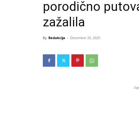
porodično putov
zažalila
By
Redakcija
-
December 20, 2025
Ogl