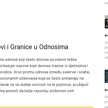
mi
Re
Lj
vi i Granice u Odnosima
po
ve
Un
ne odnose koji često donose sa sobom teška
prikazuje izazove koje donose traume iz djetinjstva i
orodice. Kroz prizmu odnosa između svekrve i snahe,
mocionalnih očekivanja koja se često prelamaju na
članak će se dublje osvrnuti na te pojmove, pružajući
Re
jima pomoći da bolje razumiju složenost ovih
Do
pr
ra