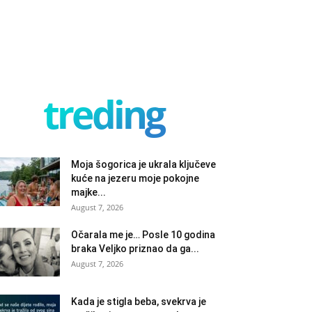
treding
Moja šogorica je ukrala ključeve
kuće na jezeru moje pokojne
majke...
August 7, 2026
Očarala me je… Posle 10 godina
braka Veljko priznao da ga...
August 7, 2026
Kada je stigla beba, svekrva je