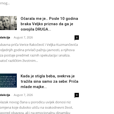
rnog...
Očarala me je… Posle 10 godina
braka Veljko priznao da ga je
osvojila DRUGA...
dakcija
-
August 7, 2026
0
ubavna priča Verice Rakočević i Veljka Kuzmančevića
sljednjih godina privlači pažnju javnosti, a njihova
za postaje predmet raznih spekulacija i analiza.
atoč različitim životnim...
Kada je stigla beba, svekrva je
tražila sina samo za sebe: Priča
mlade majke...
dakcija
-
August 7, 2026
0
lazak novog člana u porodicu uvijek donosi niz
omjena koje duboko utiču na svakodnevni život,
spored obaveza, ali i na emocionalnu dinamiku