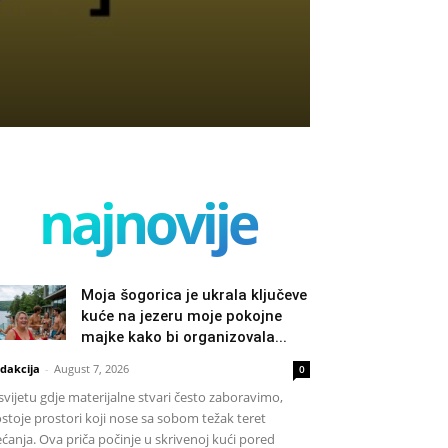
najnovije
Moja šogorica je ukrala ključeve
kuće na jezeru moje pokojne
majke kako bi organizovala...
dakcija
-
August 7, 2026
0
svijetu gdje materijalne stvari često zaboravimo,
stoje prostori koji nose sa sobom težak teret
ećanja. Ova priča počinje u skrivenoj kući pored