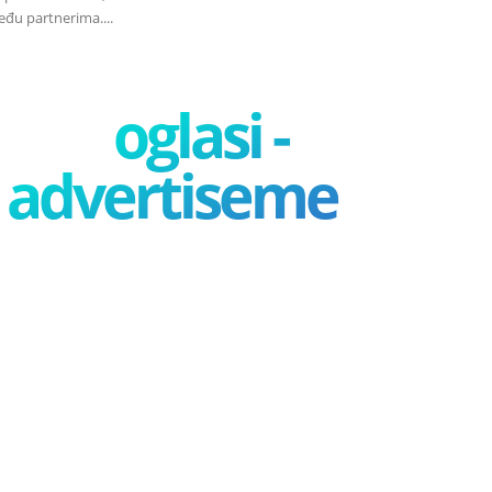
đu partnerima....
oglasi -
advertisement