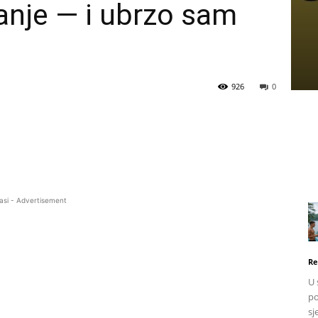
anje — i ubrzo sam
926
0
asi - Advertisement
Re
U 
po
sj