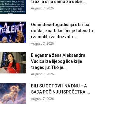
tražila sina samo za sebe:...
August 7, 2026
Osamdesetogodišnja starica
došla je na takmičenje talenata
i zamolila za dozvolu...
August 7, 2026
Elegantna žena Aleksandra
Vučića iza lijepog lica krije
tragediju: Tko je...
August 7, 2026
BILI SU GOTOVI I NA DNU – A
SADA POČINJU ISPOČETKA:...
August 7, 2026