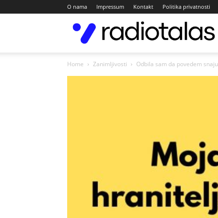
O nama
Impressum
Kontakt
Politika privatnosti
Home
Zanimljivosti
Odbila sam da povedem snaju 