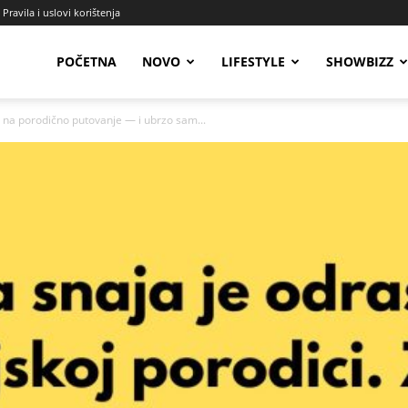
Pravila i uslovi korištenja
Radio
POČETNA
NOVO
LIFESTYLE
SHOWBIZZ
na porodično putovanje — i ubrzo sam...
Talas