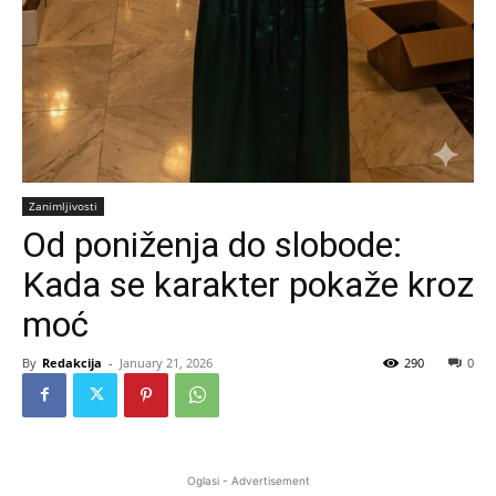
Zanimljivosti
Od poniženja do slobode:
Kada se karakter pokaže kroz
moć
By
Redakcija
-
January 21, 2026
290
0
Oglasi - Advertisement