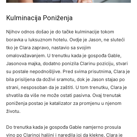
Kulminacija Poniženja
Njihov odnos došao je do tačke kulminacije tokom
boravka u luksuznom hotelu. Ovdje je Jason, ne sluteći
tko je Clara zapravo, nastavio sa svojim
omalovažavanjem. U trenutku kada je gospođa Gable,
Jasonova majka, dodatno ponizila Clarinu poziciju, stvari
su postale nepodnošljive. Pred svima prisutnima, Clara je
bila prisiljena da doživi sramotu, dok je Jason stajao po
strani, nesposoban da je zaštiti. U tom trenutku, Clara je
shvatila da više ne može ostati pasivna. Ovaj trenutak
poniženja postao je katalizator za promjenu u njenom
životu.
Do trenutka kada je gospođa Gable namjerno prosula
vino po Clarinoj haljini i naredila joj da klekne, Clara je