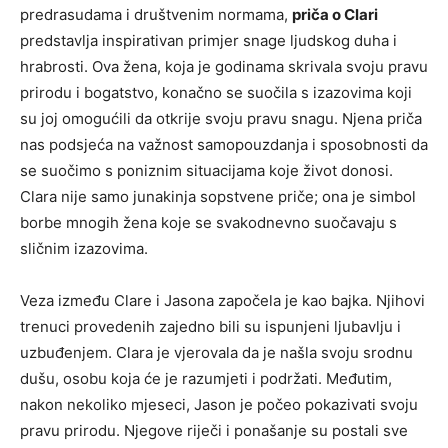
predrasudama i društvenim normama,
priča o Clari
predstavlja inspirativan primjer snage ljudskog duha i
hrabrosti. Ova žena, koja je godinama skrivala svoju pravu
prirodu i bogatstvo, konačno se suočila s izazovima koji
su joj omogućili da otkrije svoju pravu snagu. Njena priča
nas podsjeća na važnost samopouzdanja i sposobnosti da
se suočimo s poniznim situacijama koje život donosi.
Clara nije samo junakinja sopstvene priče; ona je simbol
borbe mnogih žena koje se svakodnevno suočavaju s
sličnim izazovima.
Veza između Clare i Jasona započela je kao bajka. Njihovi
trenuci provedenih zajedno bili su ispunjeni ljubavlju i
uzbuđenjem. Clara je vjerovala da je našla svoju srodnu
dušu, osobu koja će je razumjeti i podržati. Međutim,
nakon nekoliko mjeseci, Jason je počeo pokazivati svoju
pravu prirodu. Njegove riječi i ponašanje su postali sve