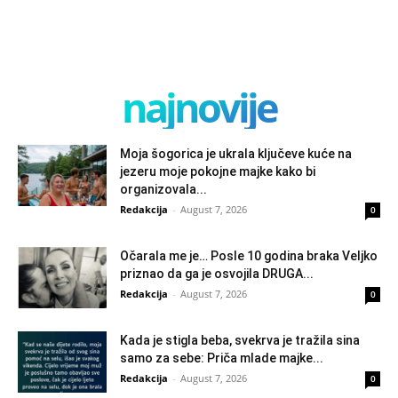
najnovije
Moja šogorica je ukrala ključeve kuće na
jezeru moje pokojne majke kako bi
organizovala...
Redakcija
-
August 7, 2026
0
Očarala me je… Posle 10 godina braka Veljko
priznao da ga je osvojila DRUGA...
Redakcija
-
August 7, 2026
0
Kada je stigla beba, svekrva je tražila sina
samo za sebe: Priča mlade majke...
Redakcija
-
August 7, 2026
0