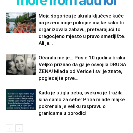
Moja šogorica je ukrala ključeve kuće
na jezeru moje pokojne majke kako bi
organizovala zabavu, pretvarajući to
dragocjeno mjesto u pravo smetljište.
Ali ja...
Očarala me je… Posle 10 godina braka
Veljko priznao da ga je osvojila DRUGA
ŽENA! Mlađa od Verice i svi je znate,
pogledajte prve...
Kada je stigla beba, svekrva je tražila
sina samo za sebe: Priča mlade majke
pokrenula je veliku raspravu o
granicama u porodici