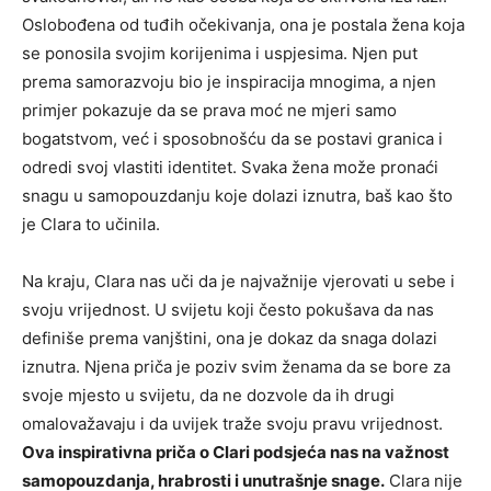
Oslobođena od tuđih očekivanja, ona je postala žena koja
se ponosila svojim korijenima i uspjesima. Njen put
prema samorazvoju bio je inspiracija mnogima, a njen
primjer pokazuje da se prava moć ne mjeri samo
bogatstvom, već i sposobnošću da se postavi granica i
odredi svoj vlastiti identitet. Svaka žena može pronaći
snagu u samopouzdanju koje dolazi iznutra, baš kao što
je Clara to učinila.
Na kraju, Clara nas uči da je najvažnije vjerovati u sebe i
svoju vrijednost. U svijetu koji često pokušava da nas
definiše prema vanjštini, ona je dokaz da snaga dolazi
iznutra. Njena priča je poziv svim ženama da se bore za
svoje mjesto u svijetu, da ne dozvole da ih drugi
omalovažavaju i da uvijek traže svoju pravu vrijednost.
Ova inspirativna priča o Clari podsjeća nas na važnost
samopouzdanja, hrabrosti i unutrašnje snage.
Clara nije