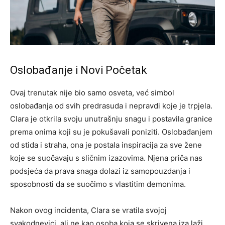
Oslobađanje i Novi Početak
Ovaj trenutak nije bio samo osveta, već simbol
oslobađanja od svih predrasuda i nepravdi koje je trpjela.
Clara je otkrila svoju unutrašnju snagu i postavila granice
prema onima koji su je pokušavali poniziti. Oslobađanjem
od stida i straha, ona je postala inspiracija za sve žene
koje se suočavaju s sličnim izazovima. Njena priča nas
podsjeća da prava snaga dolazi iz samopouzdanja i
sposobnosti da se suočimo s vlastitim demonima.
Nakon ovog incidenta, Clara se vratila svojoj
svakodnevici, ali ne kao osoba koja se skrivena iza laži.