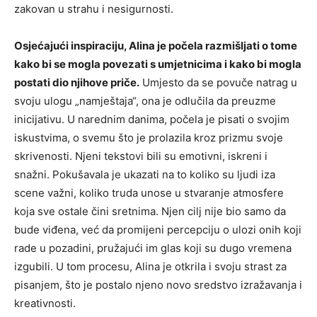
zakovan u strahu i nesigurnosti.
Osjećajući inspiraciju, Alina je počela razmišljati o tome
kako bi se mogla povezati s umjetnicima i kako bi mogla
postati dio njihove priče.
Umjesto da se povuče natrag u
svoju ulogu „namještaja“, ona je odlučila da preuzme
inicijativu. U narednim danima, počela je pisati o svojim
iskustvima, o svemu što je prolazila kroz prizmu svoje
skrivenosti. Njeni tekstovi bili su emotivni, iskreni i
snažni. Pokušavala je ukazati na to koliko su ljudi iza
scene važni, koliko truda unose u stvaranje atmosfere
koja sve ostale čini sretnima. Njen cilj nije bio samo da
bude viđena, već da promijeni percepciju o ulozi onih koji
rade u pozadini, pružajući im glas koji su dugo vremena
izgubili. U tom procesu, Alina je otkrila i svoju strast za
pisanjem, što je postalo njeno novo sredstvo izražavanja i
kreativnosti.