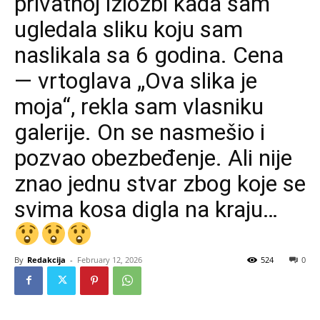
privatnoj izložbi kada sam
ugledala sliku koju sam
naslikala sa 6 godina. Cena
— vrtoglava „Ova slika je
moja“, rekla sam vlasniku
galerije. On se nasmešio i
pozvao obezbeđenje. Ali nije
znao jednu stvar zbog koje se
svima kosa digla na kraju…
By
Redakcija
-
February 12, 2026
524
0