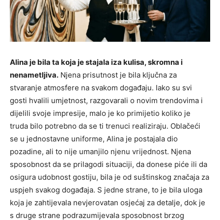
Alina je bila ta koja je stajala iza kulisa, skromna i
nenametljiva.
Njena prisutnost je bila ključna za
stvaranje atmosfere na svakom događaju. Iako su svi
gosti hvalili umjetnost, razgovarali o novim trendovima i
dijelili svoje impresije, malo je ko primijetio koliko je
truda bilo potrebno da se ti trenuci realiziraju. Oblačeći
se u jednostavne uniforme, Alina je postajala dio
pozadine, ali to nije umanjilo njenu vrijednost. Njena
sposobnost da se prilagodi situaciji, da donese piće ili da
osigura udobnost gostiju, bila je od suštinskog značaja za
uspjeh svakog događaja. S jedne strane, to je bila uloga
koja je zahtijevala nevjerovatan osjećaj za detalje, dok je
s druge strane podrazumijevala sposobnost brzog