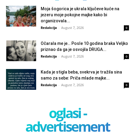
Moja šogorica je ukrala ključeve kuće na
jezeru moje pokojne majke kako bi
organizovala...
Redakcija
-
August 7, 2026
0
Očarala me je… Posle 10 godina braka Veljko
priznao da ga je osvojila DRUGA...
Redakcija
-
August 7, 2026
0
Kada je stigla beba, svekrva je tražila sina
samo za sebe: Priča mlade majke...
Redakcija
-
August 7, 2026
0
oglasi -
advertisement