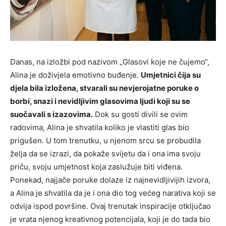
Danas, na izložbi pod nazivom „Glasovi koje ne čujemo“,
Alina je doživjela emotivno buđenje.
Umjetnici čija su
djela bila izložena, stvarali su nevjerojatne poruke o
borbi, snazi i nevidljivim glasovima ljudi koji su se
suočavali s izazovima.
Dok su gosti divili se ovim
radovima, Alina je shvatila koliko je vlastiti glas bio
prigušen. U tom trenutku, u njenom srcu se probudila
želja da se izrazi, da pokaže svijetu da i ona ima svoju
priču, svoju umjetnost koja zaslužuje biti viđena.
Ponekad, najjače poruke dolaze iz najnevidljivijih izvora,
a Alina je shvatila da je i ona dio tog većeg narativa koji se
odvija ispod površine. Ovaj trenutak inspiracije otključao
je vrata njenog kreativnog potencijala, koji je do tada bio