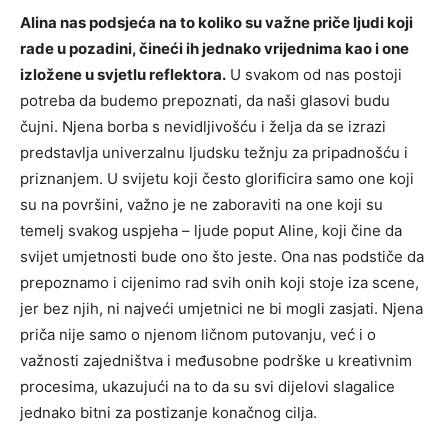
Alina nas podsjeća na to koliko su važne priče ljudi koji
rade u pozadini, čineći ih jednako vrijednima kao i one
izložene u svjetlu reflektora.
U svakom od nas postoji
potreba da budemo prepoznati, da naši glasovi budu
čujni. Njena borba s nevidljivošću i želja da se izrazi
predstavlja univerzalnu ljudsku težnju za pripadnošću i
priznanjem. U svijetu koji često glorificira samo one koji
su na površini, važno je ne zaboraviti na one koji su
temelj svakog uspjeha – ljude poput Aline, koji čine da
svijet umjetnosti bude ono što jeste. Ona nas podstiče da
prepoznamo i cijenimo rad svih onih koji stoje iza scene,
jer bez njih, ni najveći umjetnici ne bi mogli zasjati. Njena
priča nije samo o njenom ličnom putovanju, već i o
važnosti zajedništva i međusobne podrške u kreativnim
procesima, ukazujući na to da su svi dijelovi slagalice
jednako bitni za postizanje konačnog cilja.