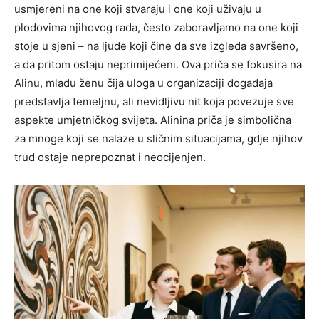
usmjereni na one koji stvaraju i one koji uživaju u
plodovima njihovog rada, često zaboravljamo na one koji
stoje u sjeni – na ljude koji čine da sve izgleda savršeno,
a da pritom ostaju neprimijećeni. Ova priča se fokusira na
Alinu, mladu ženu čija uloga u organizaciji događaja
predstavlja temeljnu, ali nevidljivu nit koja povezuje sve
aspekte umjetničkog svijeta. Alinina priča je simbolična
za mnoge koji se nalaze u sličnim situacijama, gdje njihov
trud ostaje neprepoznat i neocijenjen.