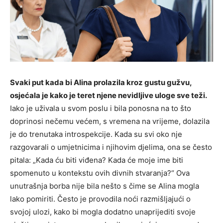
Svaki put kada bi Alina prolazila kroz gustu gužvu,
osjećala je kako je teret njene nevidljive uloge sve teži.
Iako je uživala u svom poslu i bila ponosna na to što
doprinosi nečemu većem, s vremena na vrijeme, dolazila
je do trenutaka introspekcije. Kada su svi oko nje
razgovarali o umjetnicima i njihovim djelima, ona se često
pitala: „Kada ću biti viđena? Kada će moje ime biti
spomenuto u kontekstu ovih divnih stvaranja?“ Ova
unutrašnja borba nije bila nešto s čime se Alina mogla
lako pomiriti. Često je provodila noći razmišljajući o
svojoj ulozi, kako bi mogla dodatno unaprijediti svoje