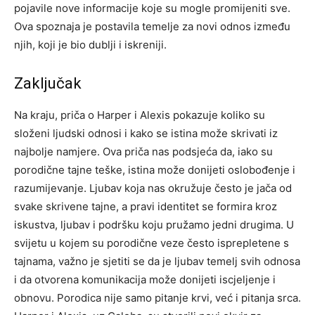
pojavile nove informacije koje su mogle promijeniti sve.
Ova spoznaja je postavila temelje za novi odnos između
njih, koji je bio dublji i iskreniji.
Zaključak
Na kraju, priča o Harper i Alexis pokazuje koliko su
složeni ljudski odnosi i kako se istina može skrivati iz
najbolje namjere. Ova priča nas podsjeća da, iako su
porodične tajne teške, istina može donijeti oslobođenje i
razumijevanje.
Ljubav koja nas okružuje često je jača od
svake skrivene tajne, a pravi identitet se formira kroz
iskustva, ljubav i podršku koju pružamo jedni drugima.
U
svijetu u kojem su porodične veze često isprepletene s
tajnama, važno je sjetiti se da je ljubav temelj svih odnosa
i da otvorena komunikacija može donijeti iscjeljenje i
obnovu.
Porodica nije samo pitanje krvi, već i pitanja srca.