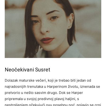
Neočekivani Susret
Dolazak maturske večeri, koji je trebao biti jedan od
najradosnijih trenutaka u Harperinom životu, iznenada se
pretvorio u nešto sasvim drugo. Dok se Harper
pripremala u svojoj predivnoj plavoj haljini, s
nestrpljenjem očekujući ovu posebnu noć, pojavio se crni