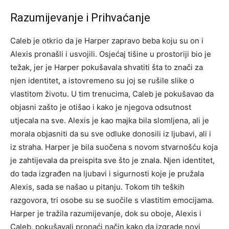
Razumijevanje i Prihvaćanje
Caleb je otkrio da je Harper zapravo beba koju su on i
Alexis pronašli i usvojili. Osjećaj tišine u prostoriji bio je
težak, jer je Harper pokušavala shvatiti šta to znači za
njen identitet, a istovremeno su joj se rušile slike o
vlastitom životu.
U tim trenucima, Caleb je pokušavao da
objasni zašto je otišao i kako je njegova odsutnost
utjecala na sve. Alexis je kao majka bila slomljena, ali je
morala objasniti da su sve odluke donosili iz ljubavi, ali i
iz straha.
Harper je bila suočena s novom stvarnošću koja
je zahtijevala da preispita sve što je znala. Njen identitet,
do tada izgrađen na ljubavi i sigurnosti koje je pružala
Alexis, sada se našao u pitanju. Tokom tih teških
razgovora, tri osobe su se suočile s vlastitim emocijama.
Harper je tražila razumijevanje, dok su oboje, Alexis i
Caleb, pokušavali pronaći način kako da izgrade novi