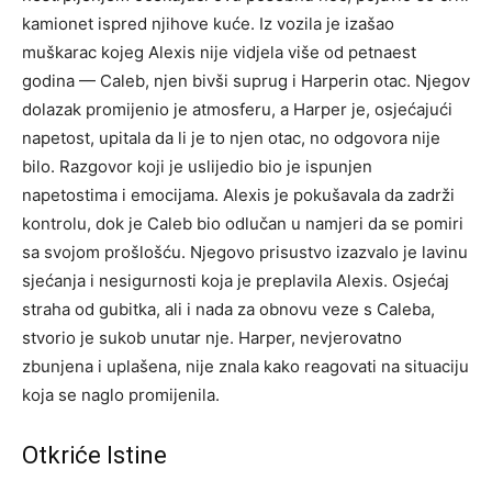
kamionet ispred njihove kuće.
Iz vozila je izašao
muškarac kojeg Alexis nije vidjela više od petnaest
godina — Caleb, njen bivši suprug i Harperin otac. Njegov
dolazak promijenio je atmosferu, a Harper je, osjećajući
napetost, upitala da li je to njen otac, no odgovora nije
bilo.
Razgovor koji je uslijedio bio je ispunjen
napetostima i emocijama. Alexis je pokušavala da zadrži
kontrolu, dok je Caleb bio odlučan u namjeri da se pomiri
sa svojom prošlošću. Njegovo prisustvo izazvalo je lavinu
sjećanja i nesigurnosti koja je preplavila Alexis.
Osjećaj
straha od gubitka, ali i nada za obnovu veze s Caleba,
stvorio je sukob unutar nje. Harper, nevjerovatno
zbunjena i uplašena, nije znala kako reagovati na situaciju
koja se naglo promijenila.
Otkriće Istine