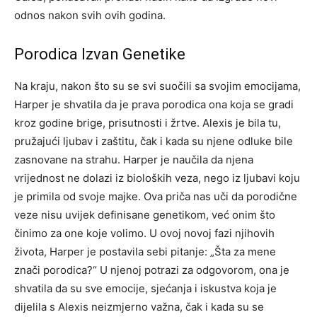
odnos nakon svih ovih godina.
Porodica Izvan Genetike
Na kraju, nakon što su se svi suočili sa svojim emocijama,
Harper je shvatila da je prava porodica ona koja se gradi
kroz godine brige, prisutnosti i žrtve. Alexis je bila tu,
pružajući ljubav i zaštitu, čak i kada su njene odluke bile
zasnovane na strahu.
Harper je naučila da njena
vrijednost ne dolazi iz bioloških veza, nego iz ljubavi koju
je primila od svoje majke. Ova priča nas uči da porodične
veze nisu uvijek definisane genetikom, već onim što
činimo za one koje volimo.
U ovoj novoj fazi njihovih
života, Harper je postavila sebi pitanje: „Šta za mene
znači porodica?“ U njenoj potrazi za odgovorom, ona je
shvatila da su sve emocije, sjećanja i iskustva koja je
dijelila s Alexis neizmjerno važna, čak i kada su se