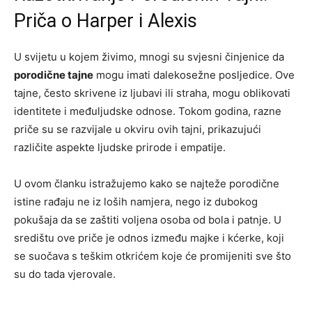
Priča o Harper i Alexis
U svijetu u kojem živimo, mnogi su svjesni činjenice da
porodične tajne
mogu imati dalekosežne posljedice. Ove
tajne, često skrivene iz ljubavi ili straha, mogu oblikovati
identitete i međuljudske odnose. Tokom godina, razne
priče su se razvijale u okviru ovih tajni, prikazujući
različite aspekte ljudske prirode i empatije.
U ovom članku istražujemo kako se najteže porodične
istine rađaju ne iz loših namjera, nego iz dubokog
pokušaja da se zaštiti voljena osoba od bola i patnje. U
središtu ove priče je odnos između majke i kćerke, koji
se suočava s teškim otkrićem koje će promijeniti sve što
su do tada vjerovale.