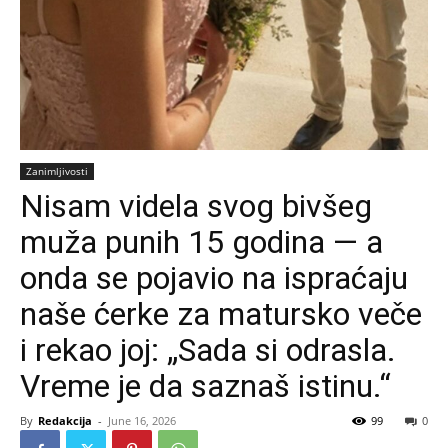
Zanimljivosti
Nisam videla svog bivšeg
muža punih 15 godina — a
onda se pojavio na ispraćaju
naše ćerke za matursko veče
i rekao joj: „Sada si odrasla.
Vreme je da saznaš istinu.“
By
Redakcija
-
June 16, 2026
99
0