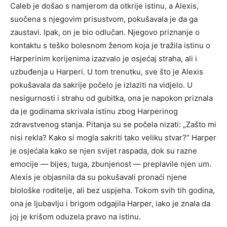
Caleb je došao s namjerom da otkrije istinu, a Alexis,
suočena s njegovim prisustvom, pokušavala je da ga
zaustavi. Ipak, on je bio odlučan. Njegovo priznanje o
kontaktu s teško bolesnom ženom koja je tražila istinu o
Harperinim korijenima izazvalo je osjećaj straha, ali i
uzbuđenja u Harperi.
U tom trenutku, sve što je Alexis
pokušavala da sakrije počelo je izlaziti na vidjelo. U
nesigurnosti i strahu od gubitka, ona je napokon priznala
da je godinama skrivala istinu zbog Harperinog
zdravstvenog stanja.
Pitanja su se počela nizati: „Zašto mi
nisi rekla? Kako si mogla sakriti tako veliku stvar?“ Harper
je osjećala kako se njen svijet raspada, dok su razne
emocije — bijes, tuga, zbunjenost — preplavile njen um.
Alexis je objasnila da su pokušavali pronaći njene
biološke roditelje, ali bez uspjeha.
Tokom svih tih godina,
ona je ljubavlju i brigom odgajila Harper, iako je znala da
joj je krišom oduzela pravo na istinu.