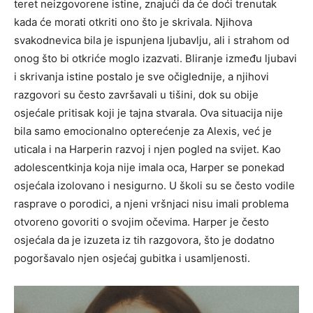
teret neizgovorene istine, znajući da će doći trenutak
kada će morati otkriti ono što je skrivala. Njihova
svakodnevica bila je ispunjena ljubavlju, ali i strahom od
onog što bi otkriće moglo izazvati. Bliranje između ljubavi
i skrivanja istine postalo je sve očiglednije, a njihovi
razgovori su često završavali u tišini, dok su obije
osjećale pritisak koji je tajna stvarala. Ova situacija nije
bila samo emocionalno opterećenje za Alexis, već je
uticala i na Harperin razvoj i njen pogled na svijet. Kao
adolescentkinja koja nije imala oca, Harper se ponekad
osjećala izolovano i nesigurno. U školi su se često vodile
rasprave o porodici, a njeni vršnjaci nisu imali problema
otvoreno govoriti o svojim očevima. Harper je često
osjećala da je izuzeta iz tih razgovora, što je dodatno
pogoršavalo njen osjećaj gubitka i usamljenosti.