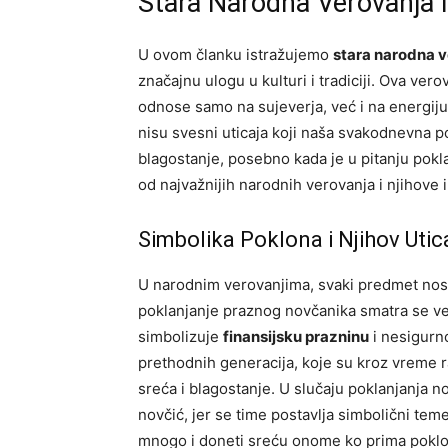
Stara Narodna Verovanja 
U ovom članku istražujemo
stara narodna 
značajnu ulogu u kulturi i tradiciji. Ova ve
odnose samo na sujeverja, već i na energiju
nisu svesni uticaja koji naša svakodnevna p
blagostanje, posebno kada je u pitanju pokl
od najvažnijih narodnih verovanja i njihove 
Simbolika Poklona i Njihov Utic
U narodnim verovanjima, svaki predmet nosi 
poklanjanje praznog novčanika smatra se v
simbolizuje
finansijsku prazninu
i nesigurn
prethodnih generacija, koje su kroz vreme ra
sreća i blagostanje. U slučaju poklanjanja n
novčić, jer se time postavlja simbolični tem
mnogo i doneti sreću onome ko prima poklo