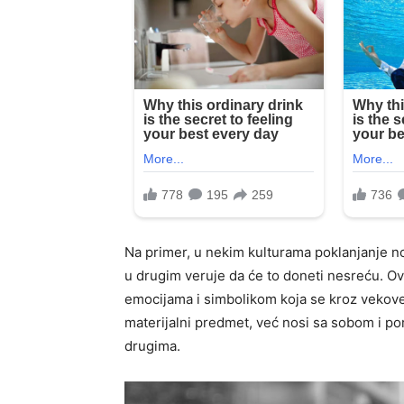
Na primer, u nekim kulturama poklanjanje 
u drugim veruje da će to doneti nesreću. 
emocijama i simbolikom koja se kroz vekove
materijalni predmet, već nosi sa sobom i p
drugima.