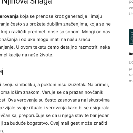
i Njihova Snaga
po
ve
Un
verovanja
koja se prenose kroz generacije i imaju
rovanja često su prožeta dubljim značenjima, koja se ne
 koju različiti predmeti nose sa sobom. Mnogi od nas
onašanja i odluke mogu imati na našu sreću i
anjanje. U ovom tekstu ćemo detaljno razmotriti neka
Re
implikacije na naše živote.
Do
pr
aj
ra
me
svoju simboliku, a pokloni nisu izuzetak. Na primer,
eoma lošim znakom. Veruje se da prazan novčanik
ost. Ova verovanja su često zasnovana na iskustvima
zvijale svoje rituale i verovanja kako bi se osigurala
ovčanika, preporučuje se da u njega stavite bar jedan
elj za buduće bogatstvo. Ovaj mali gest može značiti
n.