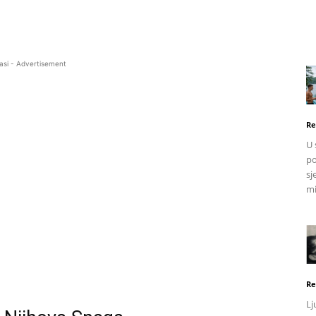
asi - Advertisement
Re
U 
po
sj
mi
Re
Lj