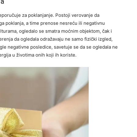
na
eporučuje za poklanjanje. Postoji verovanje da
a poklanja, a time prenose nesreću ili negativnu
lturama, ogledalo se smatra moćnim objektom, čak i
erenja da ogledala odražavaju ne samo fizički izgled,
gle negativne posledice, savetuje se da se ogledala ne
rgija u životima onih koji ih koriste.