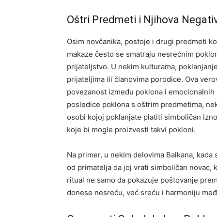
Oštri Predmeti i Njihova Negati
Osim novčanika, postoje i drugi predmeti koj
makaze često se smatraju nesrećnim poklon
prijateljstvo. U nekim kulturama, poklanjan
prijateljima ili članovima porodice. Ova verov
povezanost između poklona i emocionalnih re
posledice poklona s oštrim predmetima, neki
osobi kojoj poklanjate platiti simboličan iz
koje bi mogle proizvesti takvi pokloni.
Na primer, u nekim delovima Balkana, kada s
od primatelja da joj vrati simboličan novac, 
ritual ne samo da pokazuje poštovanje prem
donese nesreću, već sreću i harmoniju međ