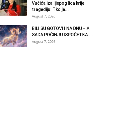
Vučića iza lijepog lica krije
tragediju: Tko je...
August 7, 2026
BILI SU GOTOVI I NA DNU – A
SADA POČINJU ISPOČETKA:...
August 7, 2026