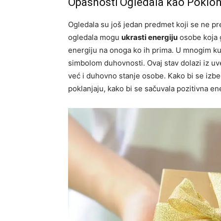
Opasnosti Ogledala kao Poklo
Ogledala su još jedan predmet koji se ne pr
ogledala mogu
ukrasti energiju
osobe koja g
energiju na onoga ko ih prima. U mnogim ku
simbolom duhovnosti. Ovaj stav dolazi iz uv
već i duhovno stanje osobe. Kako bi se izbe
poklanjaju, kako bi se sačuvala pozitivna ene