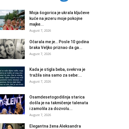
Moja šogorica je ukrala ključeve
kuće na jezeru moje pokojne
majke...
August 7, 2026
Očarala me je… Posle 10 godina
braka Veljko priznao da ga...
August 7, 2026
Kada je stigla beba, svekrva je
tražila sina samo za sebe:...
August 7, 2026
Osamdesetogodišnja starica
došla je na takmičenje talenata
i zamolila za dozvolu...
August 7, 2026
Elegantna žena Aleksandra