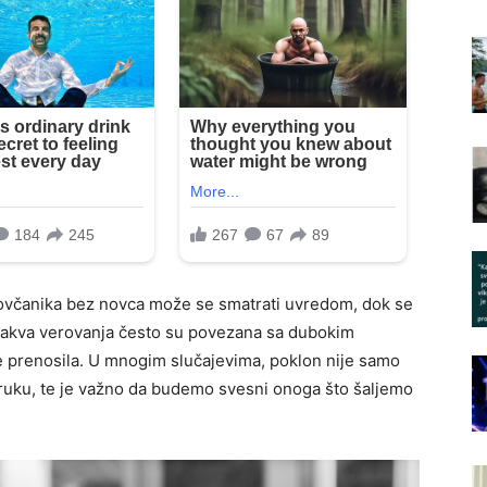
novčanika bez novca može se smatrati uvredom, dok se
Ovakva verovanja često su povezana sa dubokim
 prenosila. U mnogim slučajevima, poklon nije samo
oruku, te je važno da budemo svesni onoga što šaljemo