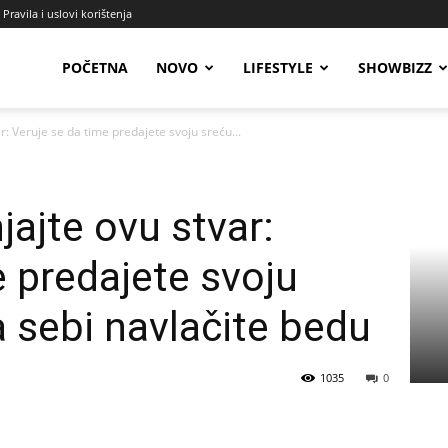
Pravila i uslovi korištenja
Radio
POČETNA
NOVO
LIFESTYLE
SHOWBIZZ
r: Veruje se da time predajete svoju sreću...
Talas
jajte ovu stvar:
e predajete svoju
 sebi navlačite bedu
1035
0