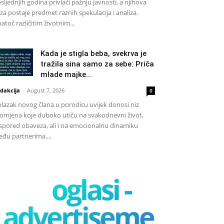
sljednjih godina privlači pažnju javnosti, a njihova
za postaje predmet raznih spekulacija i analiza.
atoč različitim životnim...
Kada je stigla beba, svekrva je
tražila sina samo za sebe: Priča
mlade majke...
dakcija
-
August 7, 2026
0
lazak novog člana u porodicu uvijek donosi niz
omjena koje duboko utiču na svakodnevni život,
spored obaveza, ali i na emocionalnu dinamiku
đu partnerima....
oglasi -
advertisement