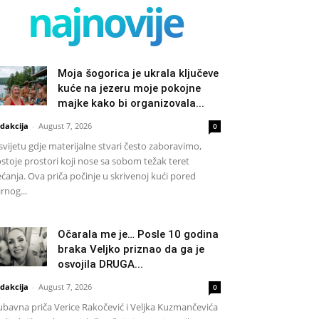
najnovije
Moja šogorica je ukrala ključeve
kuće na jezeru moje pokojne
majke kako bi organizovala...
dakcija
-
August 7, 2026
0
svijetu gdje materijalne stvari često zaboravimo,
stoje prostori koji nose sa sobom težak teret
ećanja. Ova priča počinje u skrivenoj kući pored
rnog...
Očarala me je… Posle 10 godina
braka Veljko priznao da ga je
osvojila DRUGA...
dakcija
-
August 7, 2026
0
ubavna priča Verice Rakočević i Veljka Kuzmančevića