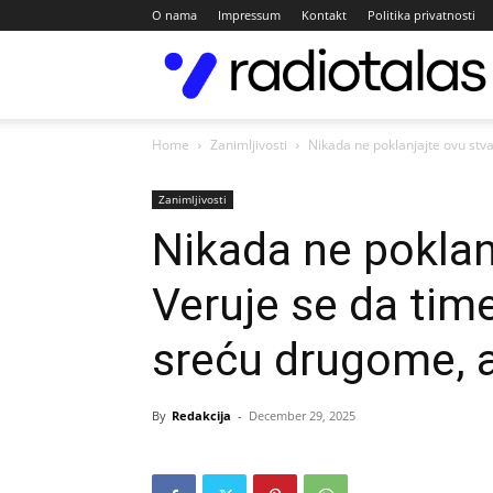
O nama
Impressum
Kontakt
Politika privatnosti
Home
Zanimljivosti
Nikada ne poklanjajte ovu stva
Zanimljivosti
Nikada ne poklan
Veruje se da tim
sreću drugome, a
By
Redakcija
-
December 29, 2025