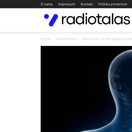
O nama
Impressum
Kontakt
Politika privatnosti
Home
Zanimljivosti
Nikad više nećete dobiti bronhiti