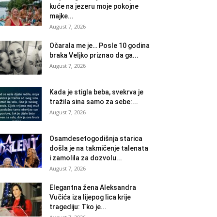
kuće na jezeru moje pokojne
majke...
August 7, 2026
Očarala me je… Posle 10 godina
braka Veljko priznao da ga...
August 7, 2026
Kada je stigla beba, svekrva je
tražila sina samo za sebe:...
August 7, 2026
Osamdesetogodišnja starica
došla je na takmičenje talenata
i zamolila za dozvolu...
August 7, 2026
Elegantna žena Aleksandra
Vučića iza lijepog lica krije
tragediju: Tko je...