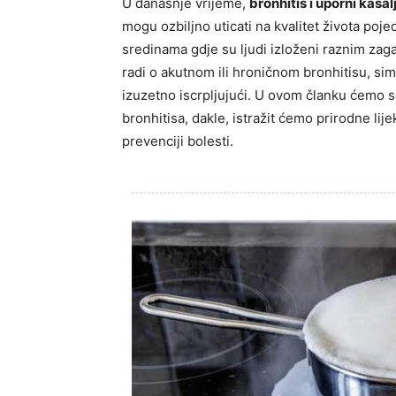
U današnje vrijeme,
bronhitis i uporni kašal
mogu ozbiljno uticati na kvalitet života po
sredinama gdje su ljudi izloženi raznim zaga
radi o akutnom ili hroničnom bronhitisu, si
izuzetno iscrpljujući. U ovom članku ćemo 
bronhitisa, dakle, istražit ćemo prirodne lije
prevenciji bolesti.