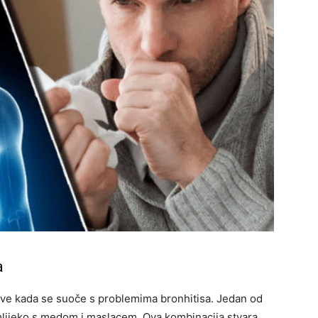
a
kove kada se suoče s problemima bronhitisa. Jedan od
o mlijeko s medom i maslacem. Ova kombinacija stvara