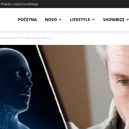
Pravila i uslovi korištenja
Radio
POČETNA
NOVO
LIFESTYLE
SHOWBIZZ
s i kašalj: Prirodni lek za decu i...
Talas