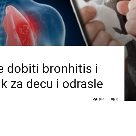
 dobiti bronhitis i
ek za decu i odrasle
944
0