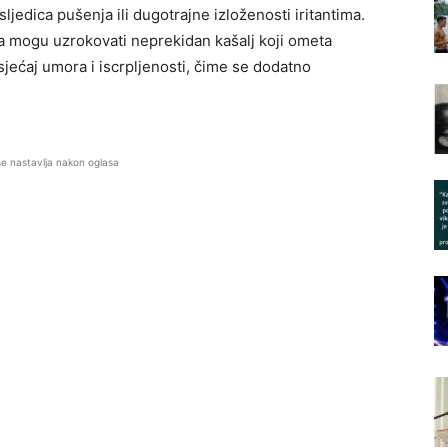
jedica pušenja ili dugotrajne izloženosti iritantima.
sa mogu uzrokovati neprekidan kašalj koji ometa
osjećaj umora i iscrpljenosti, čime se dodatno
se nastavlja nakon oglasa