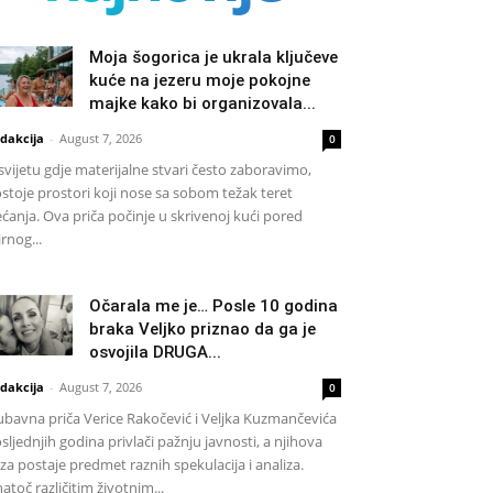
Moja šogorica je ukrala ključeve
kuće na jezeru moje pokojne
majke kako bi organizovala...
dakcija
-
August 7, 2026
0
svijetu gdje materijalne stvari često zaboravimo,
stoje prostori koji nose sa sobom težak teret
ećanja. Ova priča počinje u skrivenoj kući pored
rnog...
Očarala me je… Posle 10 godina
braka Veljko priznao da ga je
osvojila DRUGA...
dakcija
-
August 7, 2026
0
ubavna priča Verice Rakočević i Veljka Kuzmančevića
sljednjih godina privlači pažnju javnosti, a njihova
za postaje predmet raznih spekulacija i analiza.
atoč različitim životnim...