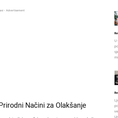
asi - Advertisement
Re
U 
po
sj
mi
Re
Lj
 Prirodni Načini za Olakšanje
po
ve
Un