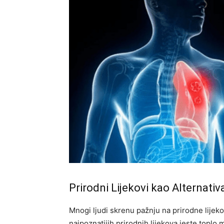
Prirodni Lijekovi kao Alternativ
Mnogi ljudi skrenu pažnju na prirodne lije
najpoznatijih prirodnih lijekova jeste topl