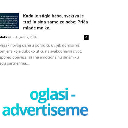
Kada je stigla beba, svekrva je
tražila sina samo za sebe: Priča
mlade majke...
dakcija
-
August 7, 2026
0
lazak novog člana u porodicu uvijek donosi niz
omjena koje duboko utiču na svakodnevni život,
spored obaveza, ali i na emocionalnu dinamiku
đu partnerima....
oglasi -
advertisement