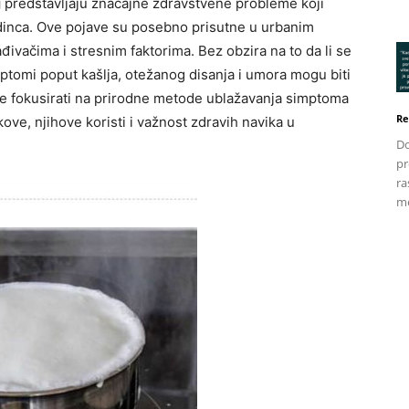
j
predstavljaju značajne zdravstvene probleme koji
jedinca. Ove pojave su posebno prisutne u urbanim
đivačima i stresnim faktorima. Bez obzira na to da li se
mptomi poput kašlja, otežanog disanja i umora mogu biti
se fokusirati na prirodne metode ublažavanja simptoma
Re
kove, njihove koristi i važnost zdravih navika u
Do
pr
ra
me