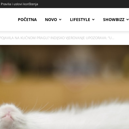
Pravila i uslovi korištenja
Radio
POČETNA
NOVO
LIFESTYLE
SHOWBIZZ
JAVILA NA KUĆNOM PRAGU? INDIJSKO VJEROVANJE UPOZORAVA: “U...
Talas