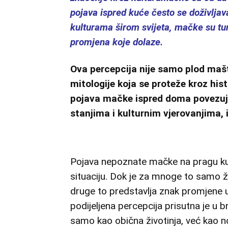
pojava ispred kuće često se doživljav
kulturama širom svijeta, mačke su tum
promjena koje dolaze.
Ova percepcija nije samo plod mašto
mitologije koja se proteže kroz his
pojava mačke ispred doma povezuj
stanjima i kulturnim vjerovanjima, 
Pojava nepoznate mačke na pragu ku
situaciju. Dok je za mnoge to samo ži
druge to predstavlja znak promjene u 
podijeljena percepcija prisutna je u 
samo kao obična životinja, već kao n