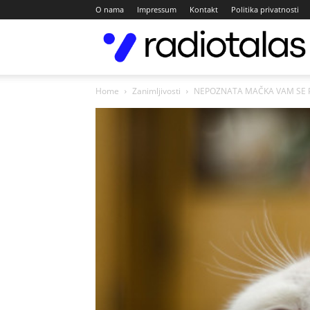
O nama
Impressum
Kontakt
Politika privatnosti
Home
Zanimljivosti
NEPOZNATA MAČKA VAM SE PO