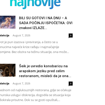
najnovije
BILI SU GOTOVI I NA DNU – A
SADA POČINJU ISPOČETKA: OVI
znakovi IZLAZE...
dakcija
-
August 7, 2026
0
vot je pun izazova i previranja, a često se u
enucima najveće krize rađaju i najznačajnije
omjene. Bez obzira na težinu situacije, ona može...
Šeik je uvredio konobaricu na
arapskom jeziku pred celim
restoranom, misleći da je ona...
dakcija
-
August 7, 2026
0
jednom od najluksuznijih restorana, gdje se očekuje
hunska usluga i diskrecija, dogodila se situacija koja
 šokirala prisutne. Dok su se gosti opuštali,...