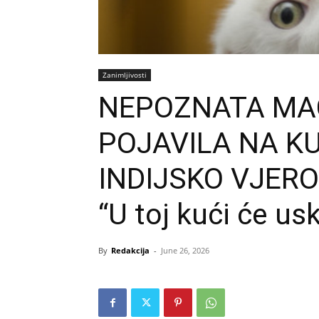
Zanimljivosti
NEPOZNATA MA
POJAVILA NA K
INDIJSKO VJER
“U toj kući će us
By
Redakcija
-
June 26, 2026