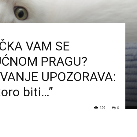
ČKA VAM SE
UĆNOM PRAGU?
OVANJE UPOZORAVA:
koro biti…”
129
0