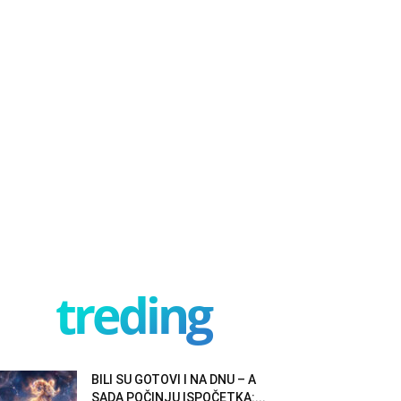
treding
BILI SU GOTOVI I NA DNU – A
SADA POČINJU ISPOČETKA:...