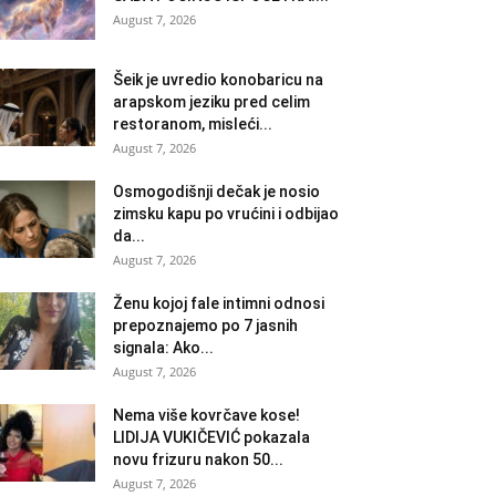
August 7, 2026
Šeik je uvredio konobaricu na
arapskom jeziku pred celim
restoranom, misleći...
August 7, 2026
Osmogodišnji dečak je nosio
zimsku kapu po vrućini i odbijao
da...
August 7, 2026
Ženu kojoj fale intimni odnosi
prepoznajemo po 7 jasnih
signala: Ako...
August 7, 2026
Nema više kovrčave kose!
LIDIJA VUKIČEVIĆ pokazala
novu frizuru nakon 50...
August 7, 2026