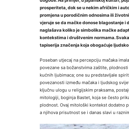
dogode. Na primjer, u japanskoj kulturi, po
prosperiteta, dok se u nekim afričkim i a
promjena u porodičnim odnosima ili životn
vjeruje se da mačke donose blagostanje i 
naglašava koliko je simbolika mačke adaptiv
kontekstima i društvenim normama. Svaka 
tapiserija značenja koja obogaćuje ljudsko
Poseban utjecaj na percepciju mačaka imala j
povezane sa božanstvima zaštite, plodnosti i
kućnih ljubimaca; one su predstavljale spiri
povezanosti između mačaka i ljudskog svije
ključnu ulogu u religijskim praksama, postaj
mitologiji, boginja Bastet, koja se često pri
plodnost.
Ovaj mitološki kontekst dodatno p
a njihova prisutnost se i danas slavi u razni