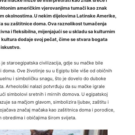
java mačke može se interpretirati kao znak sreće i
utohtonim američkim vjerovanjima tumači kao znak
im okolnostima. U nekim dijelovima Latinske Amerike,
da su zaštitnice doma. Ova raznolikost tumačenja
na i fleksibilna, mijenjajući se u skladu sa kulturnim
kultura dodaje svoj pečat, čime se stvara bogata
 iskustvo.
e staroegipatska civilizacija, gdje su mačke bile
 doma. Ove životinje su u Egiptu bile više od običnih
tuelnu i simboličku snagu, što je dovelo do duboke
ta.
Arheološki nalazi potvrđuju da su mačke igrale
ući simbolovi sretnih i mirnih domova. U egipatskoj
kazuje sa mačjom glavom, simbolizira ljubav, zaštitu i
ojačava značaj mačaka kao zaštitnica doma i porodice,
m obredima i običajima širom svijeta.