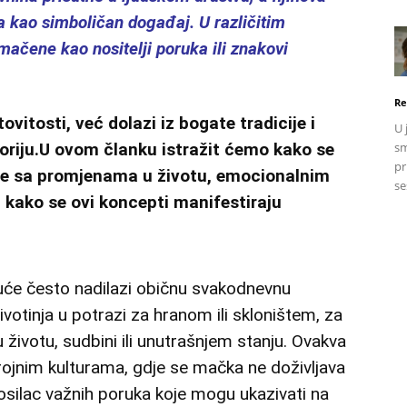
a kao simboličan događaj. U različitim
ačene kao nositelji poruka ili znakovi
Re
vitosti, već dolazi iz bogate tradicije i
U 
toriju.U ovom članku istražit ćemo kako se
sm
pr
e sa promjenama u životu, emocionalnim
se
i kako se ovi koncepti manifestiraju
će često nadilazi običnu svakodnevnu
votinja u potrazi za hranom ili skloništem, za
životu, sudbini ili unutrašnjem stanju. Ovakva
brojnim kulturama, gdje se mačka ne doživljava
osilac važnih poruka koje mogu ukazivati na