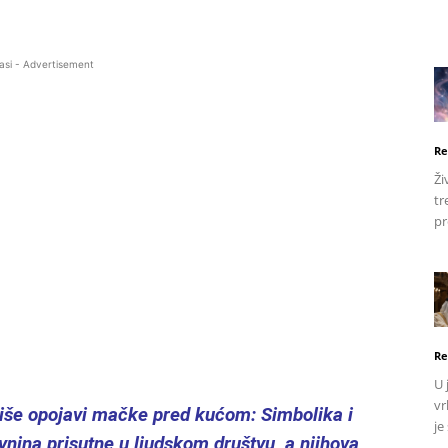
asi - Advertisement
Re
Ži
tr
pr
Re
U 
vr
še opojavi mačke pred kućom: Simbolika i
je
nina prisutne u ljudskom društvu, a njihova