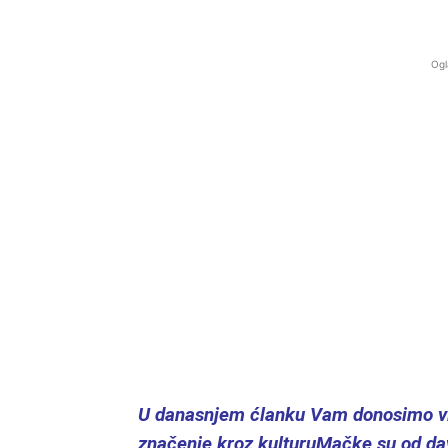
Ogl
U danasnjem ćlanku Vam donosimo vi
značenje kroz kulturuMačke su od dav