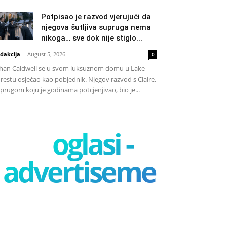
Potpisao je razvod vjerujući da
njegova šutljiva supruga nema
nikoga… sve dok nije stiglo...
dakcija
-
August 5, 2026
0
han Caldwell se u svom luksuznom domu u Lake
restu osjećao kao pobjednik. Njegov razvod s Claire,
prugom koju je godinama potcjenjivao, bio je...
oglasi -
advertisement