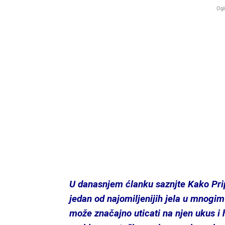
Ogl
U danasnjem ćlanku saznjte Kako Pri
jedan od najomiljenijih jela u mnogi
može značajno uticati na njen ukus i h