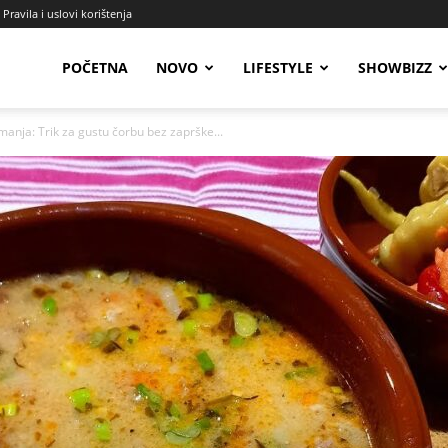
Pravila i uslovi korištenja
Radio
POČETNA
NOVO
LIFESTYLE
SHOWBIZZ
anja: Trik za gustu čorbu bez zaprške...
Talas