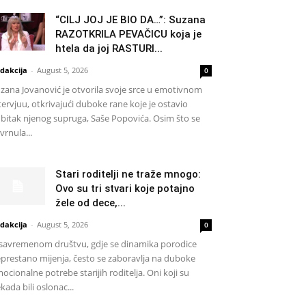
“CILJ JOJ JE BIO DA…”: Suzana
RAZOTKRILA PEVAČICU koja je
htela da joj RASTURI...
dakcija
-
August 5, 2026
0
zana Jovanović je otvorila svoje srce u emotivnom
tervjuu, otkrivajući duboke rane koje je ostavio
bitak njenog supruga, Saše Popovića. Osim što se
vrnula...
Stari roditelji ne traže mnogo:
Ovo su tri stvari koje potajno
žele od dece,...
dakcija
-
August 5, 2026
0
savremenom društvu, gdje se dinamika porodice
prestano mijenja, često se zaboravlja na duboke
ocionalne potrebe starijih roditelja. Oni koji su
kada bili oslonac...