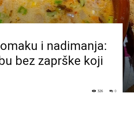
tomaku i nadimanja:
bu bez zaprške koji
326
0