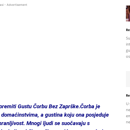
asi - Advertisement
Re
Su
in
gu
os
Re
U 
premiti Gustu Čorbu Bez Zaprške.Čorba je
ne
m domaćinstvima, a gustina koju ona posjeduje
em
ne
ranljivost. Mnogi ljudi se suočavaju s