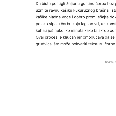
Da biste postigli željenu gustinu čorbe bez 
uzmite ravnu kašiku kukuruznog brašna i sta
kašike hladne vode i dobro promiješajte do
polako sipa u čorbu koja lagano vri, uz kon
kuhati još nekoliko minuta kako bi skrob odr
Ovaj proces je ključan jer omogućava da se 
grudvica, što može pokvariti teksturu čorbe
Sadržaj 