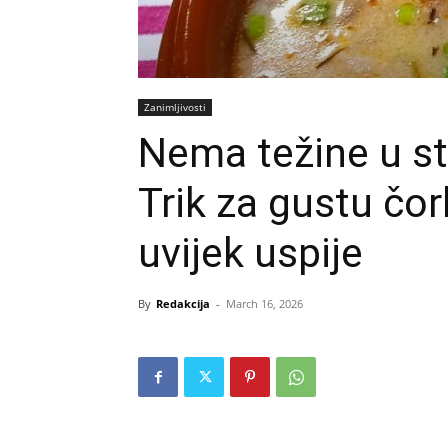
Zanimljivosti
Nema težine u s
Trik za gustu čor
uvijek uspije
By
Redakcija
-
March 16, 2026