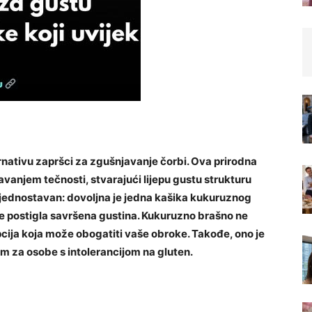
nativu zapršci za zgušnjavanje čorbi. Ova prirodna
avanjem tečnosti, stvarajući lijepu gustu strukturu
jednostavan: dovoljna je jedna kašika kukuruznog
e postigla savršena gustina.
Kukuruzno brašno ne
opcija koja može obogatiti vaše obroke. Takođe, ono je
m za osobe s intolerancijom na gluten.