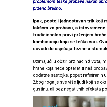
problemom teške probave nakon obrok
prženo brašno.
Ipak, postoji jednostavan trik koji 
lakšom za probavu, a istovremeno
tradicionalno pravi prženjem brašna
kombinaciju koja se teško vari. Ov
dovodi do osjećaja težine u stoma
Uzimajući u obzir brz način života, 
hrane koja neće opteretiti naš proba
dodatne sastojke, poput rafiniranih ulj
Zbog toga je sve više ljudi koji se ok
gustinu, ali bez negativnih efekata po