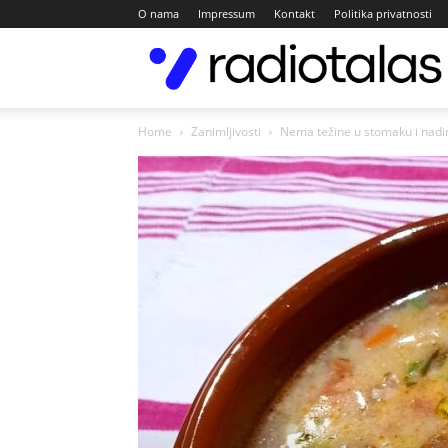
O nama
Impressum
Kontakt
Politika privatnosti
Home
Zanimljivosti
Nema težine u stomaku i nadim