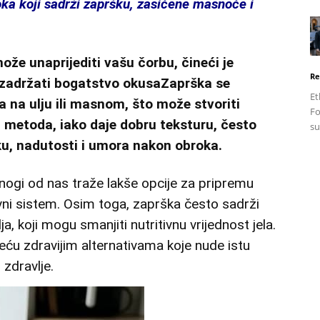
a koji sadrži zapršku, zasićene masnoće i
može unaprijediti vašu čorbu, čineći je
Re
 zadržati bogatstvo okusaZaprška se
Et
 na ulju ili masnom, što može stvoriti
Fo
a metoda, iako daje dobru teksturu, često
su
ku, nadutosti i umora nakon obroka.
mnogi od nas traže lakše opcije za pripremu
vni sistem. Osim toga, zaprška često sadrži
a, koji mogu smanjiti nutritivnu vrijednost jela.
reću zdravijim alternativama koje nude istu
 zdravlje.