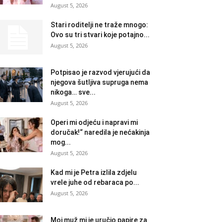
August 5, 2026
Stari roditelji ne traže mnogo:
Ovo su tri stvari koje potajno...
August 5, 2026
Potpisao je razvod vjerujući da
njegova šutljiva supruga nema
nikoga… sve...
August 5, 2026
Operi mi odjeću i napravi mi
doručak!“ naredila je nećakinja
mog...
August 5, 2026
Kad mi je Petra izlila zdjelu
vrele juhe od rebaraca po...
August 5, 2026
Moj muž mi je uručio papire za