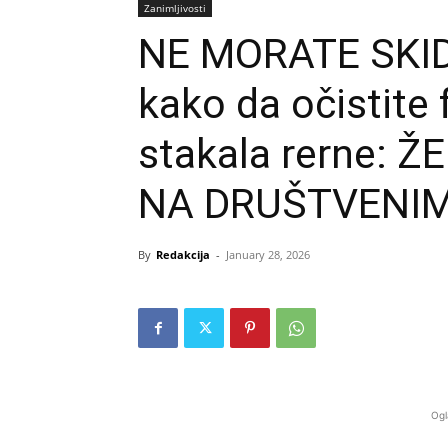
Zanimljivosti
NE MORATE SKID
kako da očistite
stakala rerne: 
NA DRUŠTVENI
By
Redakcija
-
January 28, 2026
Ogl