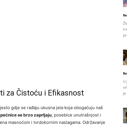
Re
Ži
tr
pr
Re
U 
vr
i za Čistoću i Efikasnost
je
jesto gdje se rađaju ukusna jela koja obogaćuju naš
pećnice se brzo zaprljaju
, posebice unutrašnjost i
rivena masnoćom i tvrdokornim naslagama. Održavanje