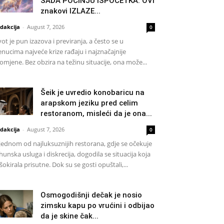
SADA POČINJU ISPOČETKA: OVI
znakovi IZLAZE...
dakcija
-
August 7, 2026
0
vot je pun izazova i previranja, a često se u
enucima najveće krize rađaju i najznačajnije
omjene. Bez obzira na težinu situacije, ona može...
Šeik je uvredio konobaricu na
arapskom jeziku pred celim
restoranom, misleći da je ona...
dakcija
-
August 7, 2026
0
jednom od najluksuznijih restorana, gdje se očekuje
hunska usluga i diskrecija, dogodila se situacija koja
 šokirala prisutne. Dok su se gosti opuštali,...
Osmogodišnji dečak je nosio
zimsku kapu po vrućini i odbijao
da je skine čak...