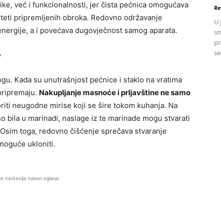
ike, već i funkcionalnosti, jer čista pećnica omogućava
Re
liteti pripremljenih obroka. Redovno održavanje
U 
nergije, a i povećava dugovječnost samog aparata.
sm
pr
se
?
logu. Kada su unutrašnjost pećnice i staklo na vratima
 pripremaju.
Nakupljanje masnoće i prljavštine ne samo
oriti neugodne mirise koji se šire tokom kuhanja. Na
no bila u marinadi, naslage iz te marinade mogu stvarati
la. Osim toga, redovno čišćenje sprečava stvaranje
moguće ukloniti.
se nastavlja nakon oglasa