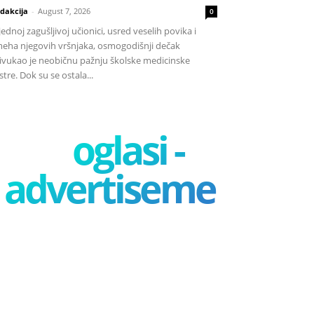
dakcija
-
August 7, 2026
0
jednoj zagušljivoj učionici, usred veselih povika i
eha njegovih vršnjaka, osmogodišnji dečak
ivukao je neobičnu pažnju školske medicinske
stre. Dok su se ostala...
oglasi -
advertisement