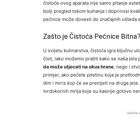
čistoće ovog aparata nije samo pitanje estet
bolji pregled tokom kuhanja i doprinosi kva
pećnice može dovesti do značajnih ušteda e
Zašto je Čistoća Pećnice Bitna
U svijetu kulinarstva, čistoća igra ključnu u
čisti, lako možemo pratiti kako se naša jela
da može utjecati na okus hrane
, nego i stv
primjer, ako pečete piletinu koja je prethod
dim i miris koji će se prenijeti na druga je
tvrdokornih mrlja koje su kasnije gotovo ne
Sadržaj 