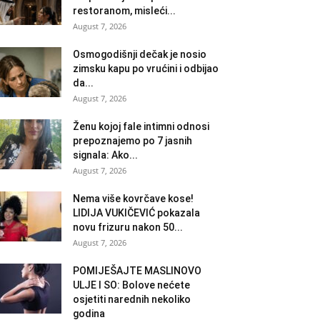
restoranom, misleći...
August 7, 2026
Osmogodišnji dečak je nosio
zimsku kapu po vrućini i odbijao
da...
August 7, 2026
Ženu kojoj fale intimni odnosi
prepoznajemo po 7 jasnih
signala: Ako...
August 7, 2026
Nema više kovrčave kose!
LIDIJA VUKIČEVIĆ pokazala
novu frizuru nakon 50...
August 7, 2026
POMIJEŠAJTE MASLINOVO
ULJE I SO: Bolove nećete
osjetiti narednih nekoliko
godina