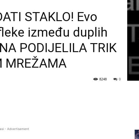
ATI STAKLO! Evo
 fleke između duplih
ŽENA PODIJELILA TRIK
M MREŽAMA
8248
0
asi - Advertisement