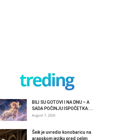
treding
BILI SU GOTOVI I NA DNU – A
SADA POČINJU ISPOČETKA:...
August 7, 2026
Šeik je uvredio konobaricu na
arapskom jeziku pred celim