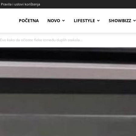
Pravila i uslovi korištenja
Radio
POČETNA
NOVO
LIFESTYLE
SHOWBIZZ
 kako da očistite fleke između duplih stakala...
Talas