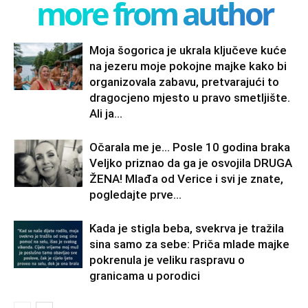
more from author
Moja šogorica je ukrala ključeve kuće
na jezeru moje pokojne majke kako bi
organizovala zabavu, pretvarajući to
dragocjeno mjesto u pravo smetljište.
Ali ja...
Očarala me je… Posle 10 godina braka
Veljko priznao da ga je osvojila DRUGA
ŽENA! Mlađa od Verice i svi je znate,
pogledajte prve...
Kada je stigla beba, svekrva je tražila
sina samo za sebe: Priča mlade majke
pokrenula je veliku raspravu o
granicama u porodici