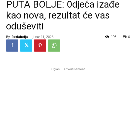
PUTA BOLJE: 0djeća izađe
kao nova, rezultat će vas
oduševiti
By
Redakcija
-
June 11, 2026
106
0
Oglasi - Advertisement