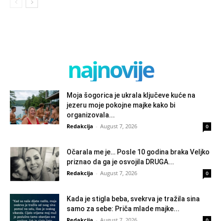
najnovije
Moja šogorica je ukrala ključeve kuće na
jezeru moje pokojne majke kako bi
organizovala...
Redakcija
-
August 7, 2026
0
Očarala me je… Posle 10 godina braka Veljko
priznao da ga je osvojila DRUGA...
Redakcija
-
August 7, 2026
0
Kada je stigla beba, svekrva je tražila sina
samo za sebe: Priča mlade majke...
Redakcija
-
August 7, 2026
0