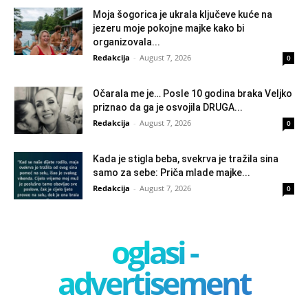
Moja šogorica je ukrala ključeve kuće na
jezeru moje pokojne majke kako bi
organizovala...
Redakcija
-
August 7, 2026
0
Očarala me je… Posle 10 godina braka Veljko
priznao da ga je osvojila DRUGA...
Redakcija
-
August 7, 2026
0
Kada je stigla beba, svekrva je tražila sina
samo za sebe: Priča mlade majke...
Redakcija
-
August 7, 2026
0
oglasi -
advertisement