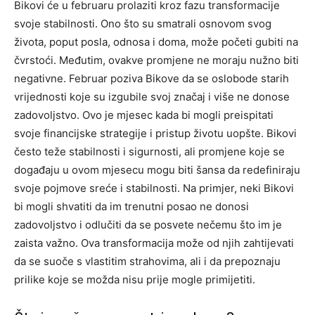
Bikovi će u februaru prolaziti kroz fazu transformacije
svoje stabilnosti. Ono što su smatrali osnovom svog
života, poput posla, odnosa i doma, može početi gubiti na
čvrstoći. Međutim, ovakve promjene ne moraju nužno biti
negativne.
Februar poziva Bikove da se oslobode starih
vrijednosti koje su izgubile svoj značaj i više ne donose
zadovoljstvo. Ovo je mjesec kada bi mogli preispitati
svoje financijske strategije i pristup životu uopšte.
Bikovi
često teže stabilnosti i sigurnosti, ali promjene koje se
događaju u ovom mjesecu mogu biti šansa da redefiniraju
svoje pojmove sreće i stabilnosti. Na primjer, neki Bikovi
bi mogli shvatiti da im trenutni posao ne donosi
zadovoljstvo i odlučiti da se posvete nečemu što im je
zaista važno.
Ova transformacija može od njih zahtijevati
da se suoče s vlastitim strahovima, ali i da prepoznaju
prilike koje se možda nisu prije mogle primijetiti.