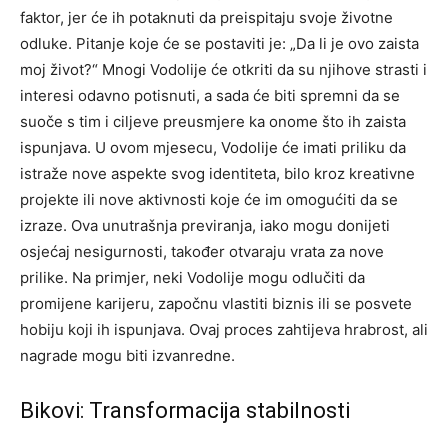
faktor, jer će ih potaknuti da preispitaju svoje životne
odluke. Pitanje koje će se postaviti je: „Da li je ovo zaista
moj život?“ Mnogi Vodolije će otkriti da su njihove strasti i
interesi odavno potisnuti, a sada će biti spremni da se
suoče s tim i ciljeve preusmjere ka onome što ih zaista
ispunjava. U ovom mjesecu, Vodolije će imati priliku da
istraže nove aspekte svog identiteta, bilo kroz kreativne
projekte ili nove aktivnosti koje će im omogućiti da se
izraze. Ova unutrašnja previranja, iako mogu donijeti
osjećaj nesigurnosti, također otvaraju vrata za nove
prilike. Na primjer, neki Vodolije mogu odlučiti da
promijene karijeru, započnu vlastiti biznis ili se posvete
hobiju koji ih ispunjava. Ovaj proces zahtijeva hrabrost, ali
nagrade mogu biti izvanredne.
Bikovi: Transformacija stabilnosti