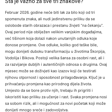
Šta je važno za sve tri znakove?
Februar 2026. godine neće biti lak za bilo koji od tri
spomenuta znaka, ali nudi jedinstvenu priliku da se
oslobode starih obrazaca i prestanu živjeti “na čekanju”.
Ovaj period nije obilježen velikim vanjskim događajima,
već tišinom koja dolazi nakon unutarnjih odluka koje
donose promjene.
Ove odluke, koliko god teške bile,
mogu donijeti duboku transformaciju u životima Škorpija,
Vodolija i Bikova. Postoji velika šansa za osobni rast, ali i
za razvijanje dubljih i autentičnijih odnosa s drugima.
Ovaj
mjesec može se doživjeti kao izazov koji će testirati
njihovu otpornost i sposobnost prilagođavanja. Ključ je u
prihvaćanju promjena kao prirodnog dijela života.
Umjesto da se bore protiv njih, trebaju ih prigrliti i
iskoristiti kao priliku za učenje i rast.
Svaka promjena nosi
sa sobom rizik, ali i mogućnost za novi početak koji može
donijeti mnogo sreće i zadovoljstva.