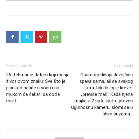
Previous article
Next article
26. februar je datum koji menja
Osamogodišnja devojčica
život ovom znaku: Sve što je
spava sama, ali se svakog
planirao pašće u vodu i sa
jutra žali da joj je krevet
mukom će čekati da dođe
„previše mali“. Kada njena
mart
majka u 2 sata ujutru proveri
sigurnosnu kameru, slomi se u
tihim suzama…