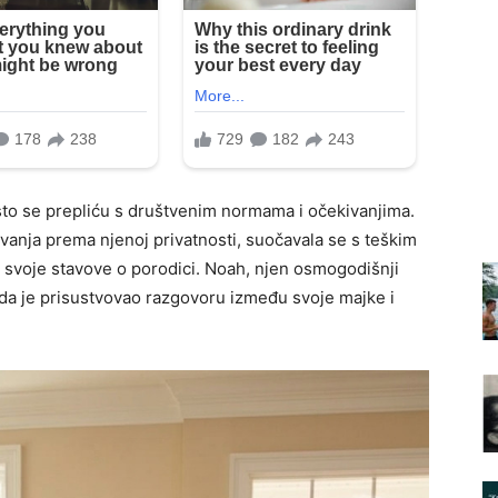
o se prepliću s društvenim normama i očekivanjima.
tovanja prema njenoj privatnosti, suočavala se s teškim
a svoje stavove o porodici. Noah, njen osmogodišnji
kada je prisustvovao razgovoru između svoje majke i