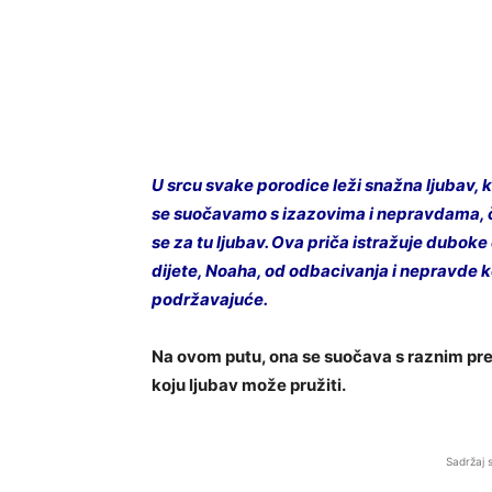
U srcu svake porodice leži snažna ljubav,
se suočavamo s izazovima i nepravdama, č
se za tu ljubav. Ova priča istražuje dubok
dijete, Noaha, od odbacivanja i nepravde ko
podržavajuće.
Na ovom putu, ona se suočava s raznim pre
koju ljubav može pružiti.
Sadržaj 