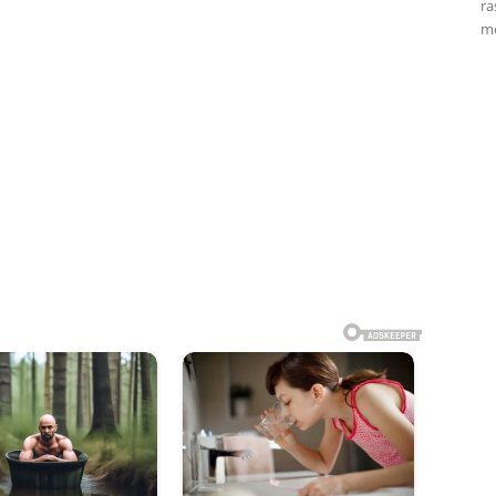
ra
me