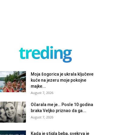
treding
Moja šogorica je ukrala ključeve
kuće na jezeru moje pokojne
majke...
August 7, 2026
Očarala me je… Posle 10 godina
braka Veljko priznao da ga...
August 7, 2026
Kada je stigla beba, svekrva je