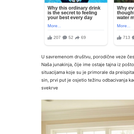
U savremenom društvu, porodične veze čest
Naša junakinja, čije ime ostaje tajna iz poš
situacijama koje su je primorale da preispit
sin, prvi put je osjetio težinu odbacivanja 
svekrve