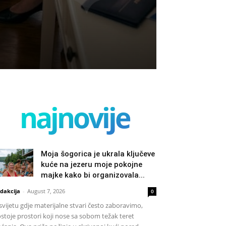
najnovije
Moja šogorica je ukrala ključeve
kuće na jezeru moje pokojne
majke kako bi organizovala...
dakcija
-
August 7, 2026
0
svijetu gdje materijalne stvari često zaboravimo,
stoje prostori koji nose sa sobom težak teret