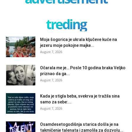
treding
Moja šogorica je ukrala ključeve kuće na
jezeru moje pokojne majke...
August 7, 2026
Očarala me je… Posle 10 godina braka Veljko
priznao da ga...
August 7, 2026
Kada je stigla beba, svekrva je tražila sina
samo za sebe:...
August 7, 2026
Osamdesetogodišnja starica došla je na
takmičenje talenata i zamolila za dozvolu...