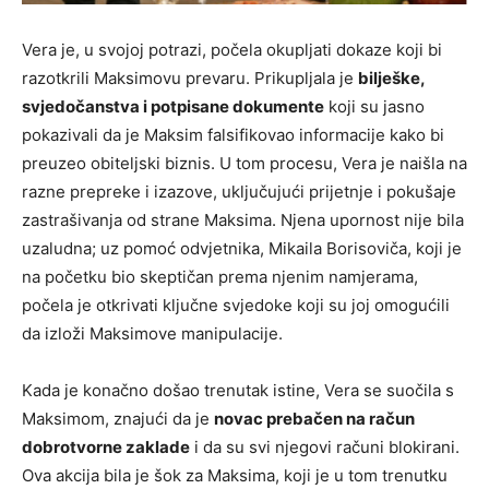
Vera je, u svojoj potrazi, počela okupljati dokaze koji bi
razotkrili Maksimovu prevaru. Prikupljala je
bilješke,
svjedočanstva i potpisane dokumente
koji su jasno
pokazivali da je Maksim falsifikovao informacije kako bi
preuzeo obiteljski biznis. U tom procesu, Vera je naišla na
razne prepreke i izazove, uključujući prijetnje i pokušaje
zastrašivanja od strane Maksima. Njena upornost nije bila
uzaludna; uz pomoć odvjetnika, Mikaila Borisoviča, koji je
na početku bio skeptičan prema njenim namjerama,
počela je otkrivati ključne svjedoke koji su joj omogućili
da izloži Maksimove manipulacije.
Kada je konačno došao trenutak istine, Vera se suočila s
Maksimom, znajući da je
novac prebačen na račun
dobrotvorne zaklade
i da su svi njegovi računi blokirani.
Ova akcija bila je šok za Maksima, koji je u tom trenutku