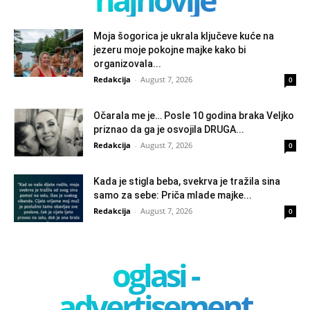
Moja šogorica je ukrala ključeve kuće na
jezeru moje pokojne majke kako bi
organizovala...
Redakcija
-
August 7, 2026
0
Očarala me je… Posle 10 godina braka Veljko
priznao da ga je osvojila DRUGA...
Redakcija
-
August 7, 2026
0
Kada je stigla beba, svekrva je tražila sina
samo za sebe: Priča mlade majke...
Redakcija
-
August 7, 2026
0
oglasi -
advertisement