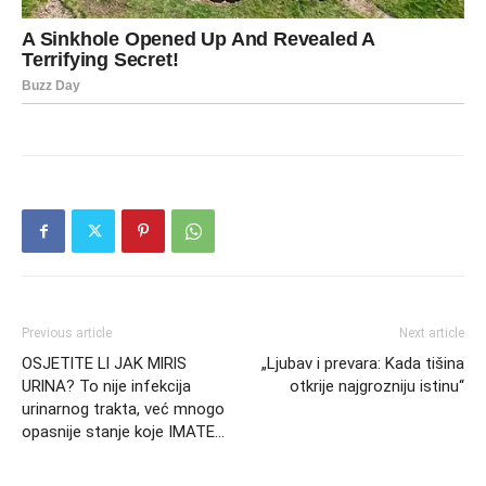
Previous article
Next article
OSJETlTE Ll JAK MlRlS
„Ljubav i prevara: Kada tišina
URlNA? To nije infekcija
otkrije najgrozniju istinu“
urinarnog trakta, već mnogo
opasnije stanje koje IMATE…