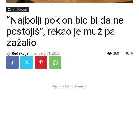
Zanimljivosti
“Najbolji poklon bio bi da ne
postojiš”, rekao je muž pa
zažalio
By
Redakcija
-
January 31, 2026
360
0
Oglasi - Advertisement