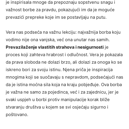
je inspirisala mnoge da prepoznaju sopstvenu snagu i
važnost borbe za pravdu, pokazujući im da je moguće
prevazići prepreke koje im se postavljaju na putu.
Vera nas podseća na važnu lekciju: najvažnija borba koju
vodimo nije ona vanjska, već ona unutar nas samih.
Prevazilaženje vlastitih strahova i nesigurnosti
je
proces koji zahteva hrabrost i odlučnost. Vera je pokazala
da prava sloboda ne dolazi brzo, ali dolazi za onoga ko se
iskreno bori za svoju istinu. Njena priča je inspiracija
mnogima koji se suočavaju s nepravdom, podsećajući nas
da je istina moćna sila koja na kraju pobjeđuje. Ova borba
je važna ne samo za pojedinca, već i za zajednicu, jer je
svaki uspjeh u borbi protiv manipulacije korak bliže
stvaranju društva u kojem se svi osjećaju sigurno i
poštovano.