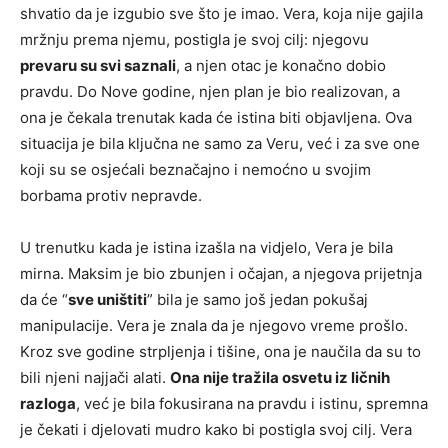
shvatio da je izgubio sve što je imao. Vera, koja nije gajila
mržnju prema njemu, postigla je svoj cilj: njegovu
prevaru su svi saznali
, a njen otac je konačno dobio
pravdu. Do Nove godine, njen plan je bio realizovan, a
ona je čekala trenutak kada će istina biti objavljena. Ova
situacija je bila ključna ne samo za Veru, već i za sve one
koji su se osjećali beznačajno i nemoćno u svojim
borbama protiv nepravde.
U trenutku kada je istina izašla na vidjelo, Vera je bila
mirna. Maksim je bio zbunjen i očajan, a njegova prijetnja
da će “
sve uništiti
” bila je samo još jedan pokušaj
manipulacije. Vera je znala da je njegovo vreme prošlo.
Kroz sve godine strpljenja i tišine, ona je naučila da su to
bili njeni najjači alati.
Ona nije tražila osvetu iz ličnih
razloga
, već je bila fokusirana na pravdu i istinu, spremna
je čekati i djelovati mudro kako bi postigla svoj cilj. Vera