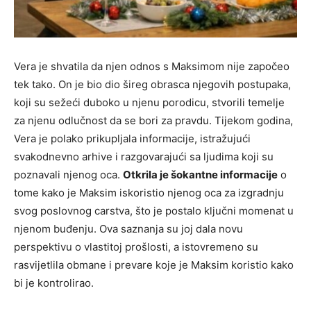
Vera je shvatila da njen odnos s Maksimom nije započeo
tek tako. On je bio dio šireg obrasca njegovih postupaka,
koji su sežeći duboko u njenu porodicu, stvorili temelje
za njenu odlučnost da se bori za pravdu. Tijekom godina,
Vera je polako prikupljala informacije, istražujući
svakodnevno arhive i razgovarajući sa ljudima koji su
poznavali njenog oca.
Otkrila je šokantne informacije
o
tome kako je Maksim iskoristio njenog oca za izgradnju
svog poslovnog carstva, što je postalo ključni momenat u
njenom buđenju. Ova saznanja su joj dala novu
perspektivu o vlastitoj prošlosti, a istovremeno su
rasvijetlila obmane i prevare koje je Maksim koristio kako
bi je kontrolirao.