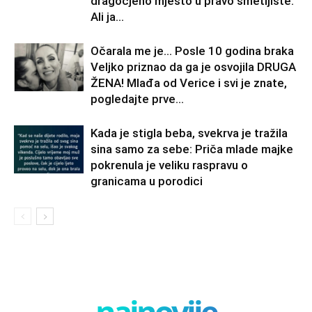
dragocjeno mjesto u pravo smetljište.
Ali ja...
Očarala me je… Posle 10 godina braka
Veljko priznao da ga je osvojila DRUGA
ŽENA! Mlađa od Verice i svi je znate,
pogledajte prve...
Kada je stigla beba, svekrva je tražila
sina samo za sebe: Priča mlade majke
pokrenula je veliku raspravu o
granicama u porodici
najnovije