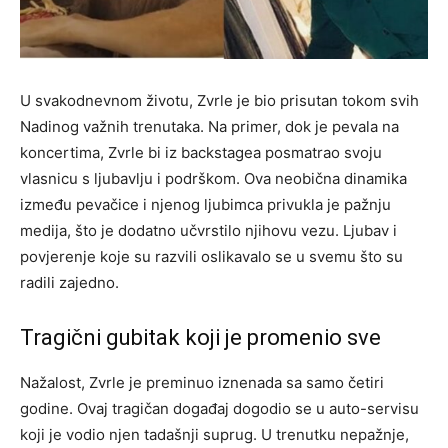
U svakodnevnom životu, Zvrle je bio prisutan tokom svih
Nadinog važnih trenutaka. Na primer, dok je pevala na
koncertima, Zvrle bi iz backstagea posmatrao svoju
vlasnicu s ljubavlju i podrškom. Ova neobična dinamika
između pevačice i njenog ljubimca privukla je pažnju
medija, što je dodatno učvrstilo njihovu vezu. Ljubav i
povjerenje koje su razvili oslikavalo se u svemu što su
radili zajedno.
Tragični gubitak koji je promenio sve
Nažalost, Zvrle je preminuo iznenada sa samo četiri
godine. Ovaj tragičan događaj dogodio se u auto-servisu
koji je vodio njen tadašnji suprug. U trenutku nepažnje,