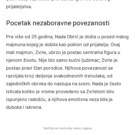
prijateljstva.
Pocetak nezaboravne povezanosti
Pre više od 25 godina, Nada Obrić je došla u posed malog
majmuna kojeg je dobila kao poklon od prijatelja. Ovaj
mali majmun, Zvrle, ubrzo je postao centralna figura u
njenom životu. Nije bio samo kućni ljubimac; Zvrle je
postao pravi član porodice. Njihova povezanost se
razvijala kroz deljenje svakodnevnih trenutaka, od
zajedničkih obroka do nastupa na sceni. Nada je često
isticala koliko je vreme provedeno sa Zvrletom bilo
ispunjeno radošću, a njihova emotivna veza bila je
duboka i iskrena.
Sadržaj se nastavlja nakon oglasa