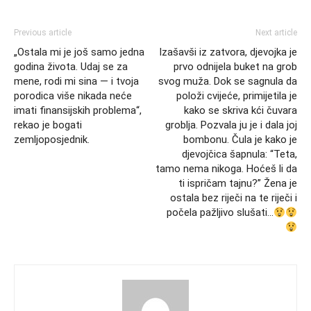
Previous article
Next article
„Ostala mi je još samo jedna
Izašavši iz zatvora, djevojka je
godina života. Udaj se za
prvo odnijela buket na grob
mene, rodi mi sina — i tvoja
svog muža. Dok se sagnula da
porodica više nikada neće
položi cvijeće, primijetila je
imati finansijskih problema“,
kako se skriva kći čuvara
rekao je bogati
groblja. Pozvala ju je i dala joj
zemljoposjednik.
bombonu. Čula je kako je
djevojčica šapnula: “Teta,
tamo nema nikoga. Hoćeš li da
ti ispričam tajnu?” Žena je
ostala bez riječi na te riječi i
počela pažljivo slušati…