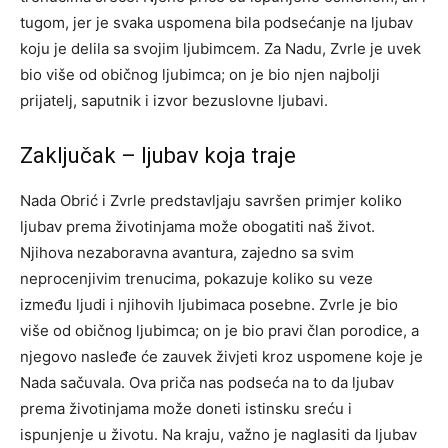
tugom, jer je svaka uspomena bila podsećanje na ljubav
koju je delila sa svojim ljubimcem.
Za Nadu, Zvrle je uvek
bio više od običnog ljubimca; on je bio njen najbolji
prijatelj, saputnik i izvor bezuslovne ljubavi.
Zaključak – ljubav koja traje
Nada Obrić i Zvrle predstavljaju savršen primjer koliko
ljubav prema životinjama može obogatiti naš život.
Njihova nezaboravna avantura, zajedno sa svim
neprocenjivim trenucima, pokazuje koliko su veze
između ljudi i njihovih ljubimaca posebne.
Zvrle je bio
više od običnog ljubimca; on je bio pravi član porodice, a
njegovo nasleđe će zauvek živjeti kroz uspomene koje je
Nada sačuvala. Ova priča nas podseća na to da ljubav
prema životinjama može doneti istinsku sreću i
ispunjenje u životu.
Na kraju, važno je naglasiti da ljubav