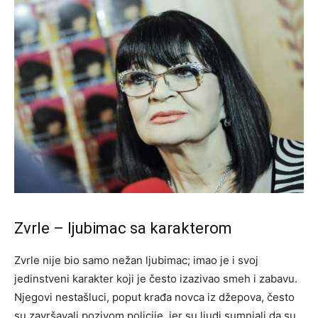
Zvrle – ljubimac sa karakterom
Zvrle nije bio samo nežan ljubimac; imao je i svoj
jedinstveni karakter koji je često izazivao smeh i zabavu.
Njegovi nestašluci, poput krađa novca iz džepova, često
su završavali pozivom policije, jer su ljudi sumnjali da su