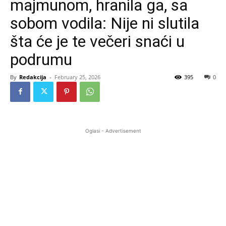
majmunom, hranila ga, sa
sobom vodila: Nije ni slutila
šta će je te večeri snaći u
podrumu
By
Redakcija
-
February 25, 2026
395
0
Oglasi - Advertisement