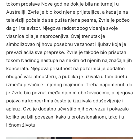
tokom proslave Nove godine dok je bila na turneji u
Australiji. Zvrle je bio kod njene prijateljice, a kada je na
televiziji počela da se pušta njena pesma, Zvrle je počeo
da grli televizor.
Njegova radost zbog viđenja svoje
vlasnice bila je neprocenjiva. Ovaj trenutak je
simbolizovao njihovu posebnu vezanost i ljubav koja je
prevazilačila sve prepreke.
Zvrle je takođe bio prisutan
tokom Nadinog nastupa na nekim od njenih najznačajnijih
koncerata. Njegova prisutnost na pozornici je dodatno
obogaćivala atmosferu, a publika je uživala u tom duetu
između pevačice i njenog majmuna.
Treba napomenuti da
je Zvrle bio poznat među njenim obožavaocima, a njegova
pojava na koncertima često je izazivala oduševljenje i
aplauz. Ovo je dodatno učvrstilo njihovu vezu i pokazalo
koliko su bili povezani kako u profesionalnom, tako i u
ličnom životu.