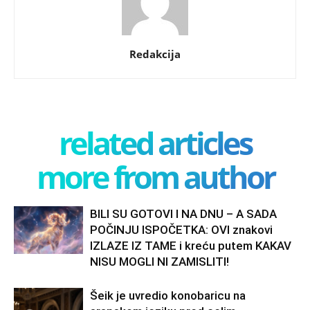
Redakcija
related articles
more from author
BILI SU GOTOVI I NA DNU – A SADA
POČINJU ISPOČETKA: OVI znakovi
IZLAZE IZ TAME i kreću putem KAKAV
NISU MOGLI NI ZAMISLITI!
Šeik je uvredio konobaricu na