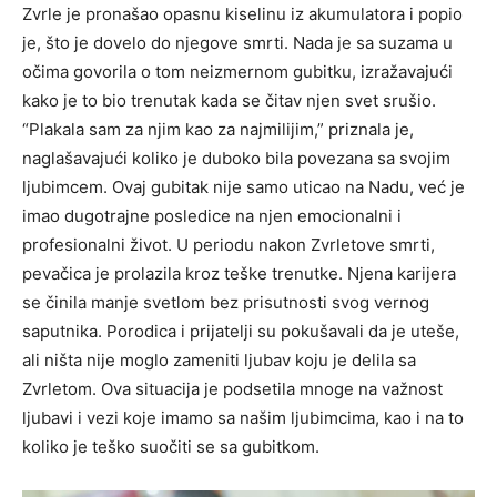
Zvrle je pronašao opasnu kiselinu iz akumulatora i popio
je, što je dovelo do njegove smrti. Nada je sa suzama u
očima govorila o tom neizmernom gubitku, izražavajući
kako je to bio trenutak kada se čitav njen svet srušio.
“Plakala sam za njim kao za najmilijim,” priznala je,
naglašavajući koliko je duboko bila povezana sa svojim
ljubimcem. Ovaj gubitak nije samo uticao na Nadu, već je
imao dugotrajne posledice na njen emocionalni i
profesionalni život. U periodu nakon Zvrletove smrti,
pevačica je prolazila kroz teške trenutke. Njena karijera
se činila manje svetlom bez prisutnosti svog vernog
saputnika. Porodica i prijatelji su pokušavali da je uteše,
ali ništa nije moglo zameniti ljubav koju je delila sa
Zvrletom. Ova situacija je podsetila mnoge na važnost
ljubavi i vezi koje imamo sa našim ljubimcima, kao i na to
koliko je teško suočiti se sa gubitkom.