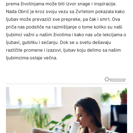
prema životinjama može biti izvor snage i inspiracije.
Nada Obrić je kroz svoju vezu sa Zvrletom pokazala kako
ljubav može prevazići sve prepreke, pa čak i smrt.
Ova
priča nas podstiče na razmišljanje o tome koliko su naši
ljubimci važni u našim životima i kako nas uče lekcijama o
ljubavi, gubitku i sećanju. Dok se u svetu dešavaju
različite promene i izazovi, ljubav koju delimo sa našim
ljubimcima ostaje večna.