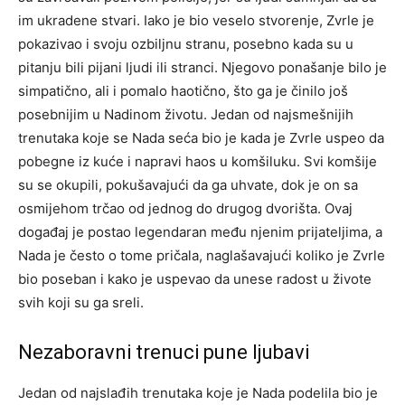
im ukradene stvari.
Iako je bio veselo stvorenje, Zvrle je
pokazivao i svoju ozbiljnu stranu, posebno kada su u
pitanju bili pijani ljudi ili stranci. Njegovo ponašanje bilo je
simpatično, ali i pomalo haotično, što ga je činilo još
posebnijim u Nadinom životu.
Jedan od najsmešnijih
trenutaka koje se Nada seća bio je kada je Zvrle uspeo da
pobegne iz kuće i napravi haos u komšiluku. Svi komšije
su se okupili, pokušavajući da ga uhvate, dok je on sa
osmijehom trčao od jednog do drugog dvorišta.
Ovaj
događaj je postao legendaran među njenim prijateljima, a
Nada je često o tome pričala, naglašavajući koliko je Zvrle
bio poseban i kako je uspevao da unese radost u živote
svih koji su ga sreli.
Nezaboravni trenuci pune ljubavi
Jedan od najslađih trenutaka koje je Nada podelila bio je