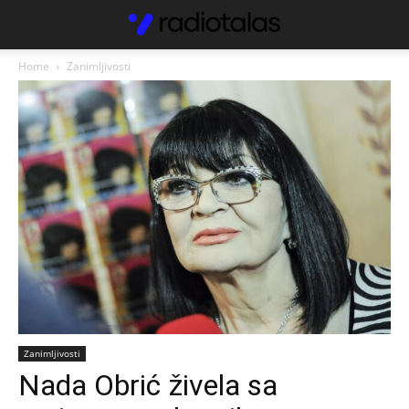
Home
Zanimljivosti
Zanimljivosti
Nada Obrić živela sa