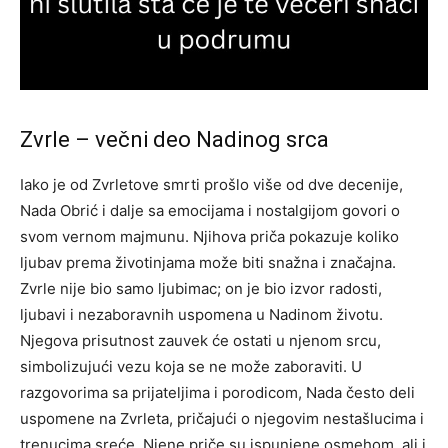
Zvrle – večni deo Nadinog srca
Iako je od Zvrletove smrti prošlo više od dve decenije,
Nada Obrić i dalje sa emocijama i nostalgijom govori o
svom vernom majmunu. Njihova priča pokazuje koliko
ljubav prema životinjama može biti snažna i značajna.
Zvrle nije bio samo ljubimac; on je bio izvor radosti,
ljubavi i nezaboravnih uspomena u Nadinom životu.
Njegova prisutnost zauvek će ostati u njenom srcu,
simbolizujući vezu koja se ne može zaboraviti.
U
razgovorima sa prijateljima i porodicom, Nada često deli
uspomene na Zvrleta, pričajući o njegovim nestašlucima i
trenucima sreće. Njene priče su ispunjene osmehom, ali i