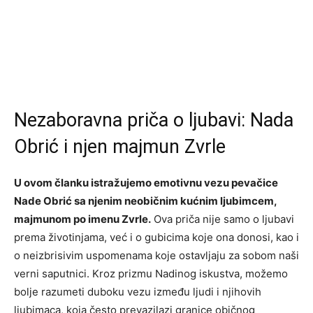
Nezaboravna priča o ljubavi: Nada
Obrić i njen majmun Zvrle
U ovom članku istražujemo emotivnu vezu pevačice
Nade Obrić sa njenim neobičnim kućnim ljubimcem,
majmunom po imenu Zvrle.
Ova priča nije samo o ljubavi
prema životinjama, već i o gubicima koje ona donosi, kao i
o neizbrisivim uspomenama koje ostavljaju za sobom naši
verni saputnici. Kroz prizmu Nadinog iskustva, možemo
bolje razumeti duboku vezu između ljudi i njihovih
ljubimaca, koja često prevazilazi granice običnog