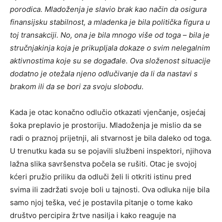
porodica. Mladoženja je slavio brak kao način da osigura
finansijsku stabilnost, a mladenka je bila politička figura u
toj transakciji.
No, ona je bila mnogo više od toga – bila je
stručnjakinja koja je prikupljala dokaze o svim nelegalnim
aktivnostima koje su se događale. Ova složenost situacije
dodatno je otežala njeno odlučivanje da li da nastavi s
brakom ili da se bori za svoju slobodu.
Kada je otac konačno odlučio otkazati vjenčanje, osjećaj
šoka preplavio je prostoriju. Mladoženja je mislio da se
radi o praznoj prijetnji, ali stvarnost je bila daleko od toga.
U trenutku kada su se pojavili službeni inspektori, njihova
lažna slika savršenstva počela se rušiti.
Otac je svojoj
kćeri pružio priliku da odluči želi li otkriti istinu pred
svima ili zadržati svoje boli u tajnosti. Ova odluka nije bila
samo njoj teška, već je postavila pitanje o tome kako
društvo percipira žrtve nasilja i kako reaguje na