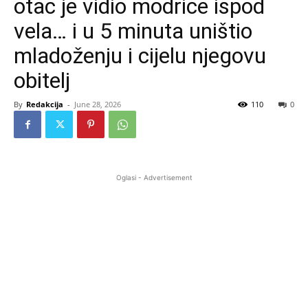
otac je vidio modrice ispod
vela… i u 5 minuta uništio
mladoženju i cijelu njegovu
obitelj
By
Redakcija
-
June 28, 2026
110
0
Oglasi - Advertisement