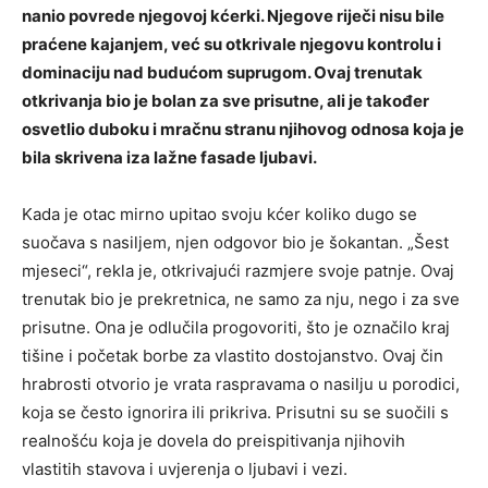
nanio povrede njegovoj kćerki. Njegove riječi nisu bile
praćene kajanjem, već su otkrivale njegovu kontrolu i
dominaciju nad budućom suprugom. Ovaj trenutak
otkrivanja bio je bolan za sve prisutne, ali je također
osvetlio duboku i mračnu stranu njihovog odnosa koja je
bila skrivena iza lažne fasade ljubavi.
Kada je otac mirno upitao svoju kćer koliko dugo se
suočava s nasiljem, njen odgovor bio je šokantan. „Šest
mjeseci“, rekla je, otkrivajući razmjere svoje patnje. Ovaj
trenutak bio je prekretnica, ne samo za nju, nego i za sve
prisutne.
Ona je odlučila progovoriti, što je označilo kraj
tišine i početak borbe za vlastito dostojanstvo. Ovaj čin
hrabrosti otvorio je vrata raspravama o nasilju u porodici,
koja se često ignorira ili prikriva.
Prisutni su se suočili s
realnošću koja je dovela do preispitivanja njihovih
vlastitih stavova i uvjerenja o ljubavi i vezi.