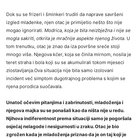
Dok su se frizeri i šminkeri trudili da naprave savršeni
izgled mladenke, njen otac je primijetio nešto što nije
mogao ignorirati.
Modrica, koja je bila neizbježna i nije se
mogla sakriti, otkrila je mračnije aspekte njenog života.
U
tom trenutku, otac je znao da iza površne sreće stoji
mnogo više. Njegova kćer, koja se činila mirnom, nosila je
teret straha i bola koji su se akumulirali tokom mjeseci
zlostavljanja.Ova situacija nije bila samo izolovani
incident već simptom dugotrajnog problema s kojim se
njena porodica suočavala.
Unatoč očevim pitanjima i zabrinutosti, mladoženja i
njegova majka su se ponašali kao da ništa nije u redu.
Njihova indiferentnost prema situaciji samo je pogoršala
osjećaj nelagode i nesigurnosti u zraku. Otac je bio
zgrožen kada je mladoženja priznao da je on taj koji je