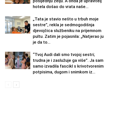
posljednju želju. A onda je upravitelj
hotela došao do vrata naše...
„Tata je stavio nešto u trbuh moje
sestre”, rekla je sedmogodišnja
djevojčica službeniku na prijemnom
pultu. Zatim je pojasnila: „Natjerao ju
je da to...
“Tvoj Audi dali smo tvojoj sestri;
trudna je i zaslužuje ga više”. Ja sam
samo izvadila fascikl s krivotvorenim
potpisima, dugom i snimkom iz...