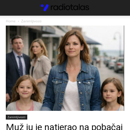
Home
Zanimljivosti
Zanimljivosti
Muž ju je natjerao na pobačaj