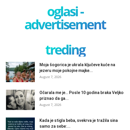
oglasi -
advertisement
treding
Moja šogorica je ukrala ključeve kuće na
jezeru moje pokojne majke...
August 7, 2026
Očarala me je… Posle 10 godina braka Veljko
priznao da ga...
August 7, 2026
Kada je stigla beba, svekrva je tražila sina
samo za sebe:...