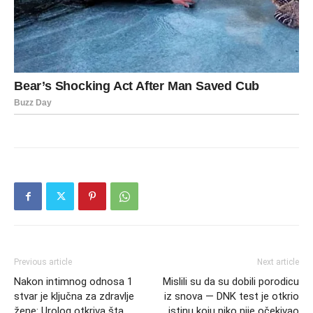
Previous article
Next article
Nakon intimnog odnosa 1
Mislili su da su dobili porodicu
stvar je ključna za zdravlje
iz snova — DNK test je otkrio
žene: Urolog otkriva šta
istinu koju niko nije očekivao