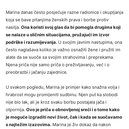
Marina danas često posjećuje razne radionice i okupljanja
koja se bave pitanjima ženskih prava i borbe protiv
nasilja.
Ona koristi svoj glas da bi pomogla drugima koji
se nalaze u sličnim situacijama, pružajući im izvor
podrške i razumijevanja.
U svojim javnim nastupima, ona
često naglašava koliko je važno osnažiti žene i pružiti im
alate da se suoče sa svojim strahovima i preprekama.
Njena priča nije samo priča o preživljavanju, već i o
preobrazbi i jačanju zajednice.
U svakom pogledu, Marina je primjer kako snažna volja i
hrabrost mogu promijeniti sudbinu. Njen put ka slobodi
nije bio lak, ali je kroz svaku borbu postajala jača i
otpornija.
Ovo je priča o obnovljenoj sreći i o tome kako
je moguće izgraditi novi život, čak i kada se suočavamo
s najtežim izazovima.
Marina je živ dokaz da nakon