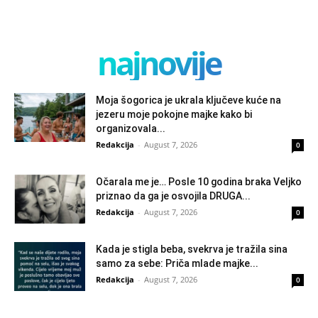
najnovije
Moja šogorica je ukrala ključeve kuće na
jezeru moje pokojne majke kako bi
organizovala...
Redakcija
-
August 7, 2026
0
Očarala me je… Posle 10 godina braka Veljko
priznao da ga je osvojila DRUGA...
Redakcija
-
August 7, 2026
0
Kada je stigla beba, svekrva je tražila sina
samo za sebe: Priča mlade majke...
Redakcija
-
August 7, 2026
0