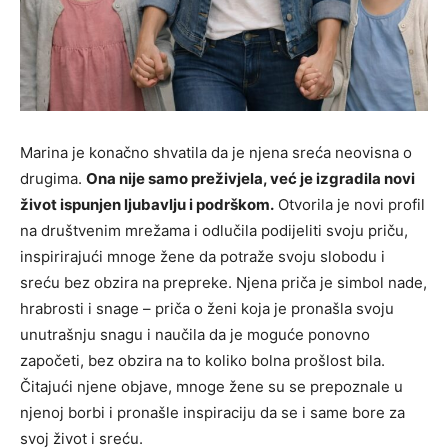
Marina je konačno shvatila da je njena sreća neovisna o
drugima.
Ona nije samo preživjela, već je izgradila novi
život ispunjen ljubavlju i podrškom.
Otvorila je novi profil
na društvenim mrežama i odlučila podijeliti svoju priču,
inspirirajući mnoge žene da potraže svoju slobodu i
sreću bez obzira na prepreke. Njena priča je simbol nade,
hrabrosti i snage – priča o ženi koja je pronašla svoju
unutrašnju snagu i naučila da je moguće ponovno
započeti, bez obzira na to koliko bolna prošlost bila.
Čitajući njene objave, mnoge žene su se prepoznale u
njenoj borbi i pronašle inspiraciju da se i same bore za
svoj život i sreću.