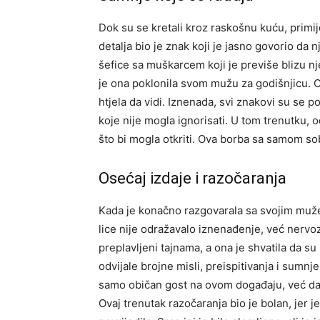
Dok su se kretali kroz raskošnu kuću, primijet
detalja bio je znak koji je jasno govorio da 
šefice sa muškarcem koji je previše blizu nje,
je ona poklonila svom mužu za godišnjicu. Ov
htjela da vidi. Iznenada, svi znakovi su se po
koje nije mogla ignorisati. U tom trenutku, o
što bi mogla otkriti. Ova borba sa samom sob
Osećaj izdaje i razočaranja
Kada je konačno razgovarala sa svojim muže
lice nije odražavalo iznenađenje, već nervoz
preplavljeni tajnama, a ona je shvatila da su 
odvijale brojne misli, preispitivanja i sumnj
samo običan gost na ovom događaju, već da 
Ovaj trenutak razočaranja bio je bolan, jer j