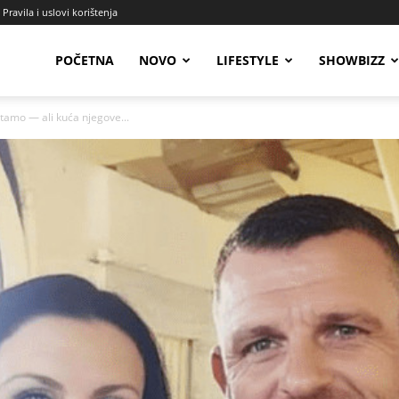
Pravila i uslovi korištenja
Radio
POČETNA
NOVO
LIFESTYLE
SHOWBIZZ
 tamo — ali kuća njegove...
Talas