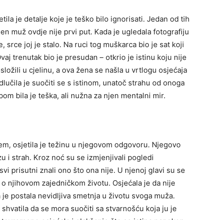
ila je detalje koje je teško bilo ignorisati. Jedan od tih
njen muž ovdje nije prvi put. Kada je ugledala fotografiju
 srce joj je stalo. Na ruci tog muškarca bio je sat koji
aj trenutak bio je presudan – otkrio je istinu koju nije
složili u cjelinu, a ova žena se našla u vrtlogu osjećaja
dlučila je suočiti se s istinom, unatoč strahu od onoga
om bila je teška, ali nužna za njen mentalni mir.
m, osjetila je težinu u njegovom odgovoru. Njegovo
u i strah. Kroz noć su se izmjenjivali pogledi
svi prisutni znali ono što ona nije. U njenoj glavi su se
e o njihovom zajedničkom životu. Osjećala je da nije
je postala nevidljiva smetnja u životu svoga muža.
e shvatila da se mora suočiti sa stvarnošću koja ju je