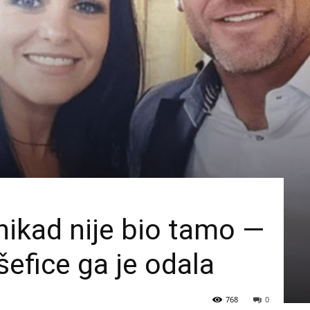
nikad nije bio tamo —
šefice ga je odala
768
0