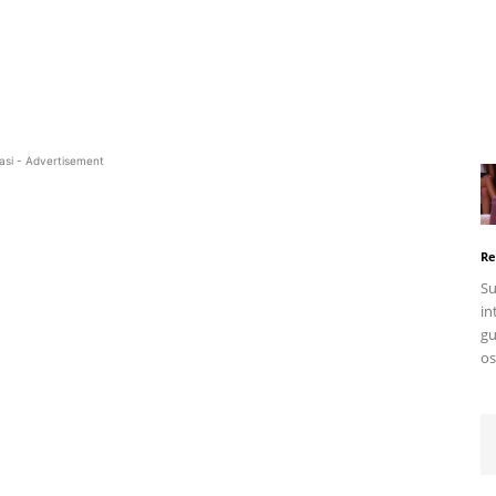
asi - Advertisement
Re
Su
in
gu
os