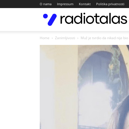
O nama
Impressum
Kontakt
Politika privatnosti
Home
Zanimljivosti
Muž je tvrdio da nikad nije bio