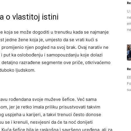
Re
U 
 o vlastitoj istini
ne
em
ne
e koja se može dogoditi u trenutku kada se najmanje
t jedne žene koja je, umjesto da se vrati kući s
promijenio njen pogled na svoj brak. Ovaj narativ ne
ć i put ka oslobođenju i samopouzdanju koje dolazi
z detaljno razrađene segmente ove priče, otkrivaćemo
Re
 duboko ljudskom.
Et
Fo
su
slavu rođendana svoje muževe šefice. Već sama
om, jer je retko imala priliku prisustvovati takvim
og uspjeha u karijeri, a takvi trenuci često donose
u se i krenuli, nesvjesni da će ta noć donijeti
. Kuća šefice bila je raskošna i savršeno uređena, ali za