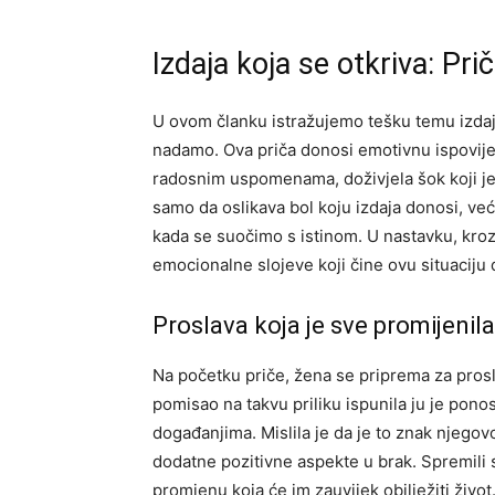
Izdaja koja se otkriva: Priča
U ovom članku istražujemo tešku temu izdaj
nadamo. Ova priča donosi emotivnu ispovijes
radosnim uspomenama, doživjela šok koji je 
samo da oslikava bol koju izdaja donosi, ve
kada se suočimo s istinom. U nastavku, kro
emocionalne slojeve koji čine ovu situaciju
Proslava koja je sve promijenila
Na početku priče, žena se priprema za pro
pomisao na takvu priliku ispunila ju je ponos
događanjima. Mislila je da je to znak njegov
dodatne pozitivne aspekte u brak. Spremili s
promjenu koja će im zauvijek obilježiti život