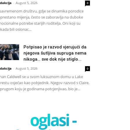
dakcija
-
August 5, 2026
0
savremenom društvu, gdje se dinamika porodice
prestano mijenja, često se zaboravlja na duboke
ocionalne potrebe starijih roditelja. Oni koji su
kada bili oslonac...
Potpisao je razvod vjerujući da
njegova šutljiva supruga nema
nikoga… sve dok nije stiglo...
dakcija
-
August 5, 2026
0
han Caldwell se u svom luksuznom domu u Lake
restu osjećao kao pobjednik. Njegov razvod s Claire,
prugom koju je godinama potcjenjivao, bio je...
oglasi -