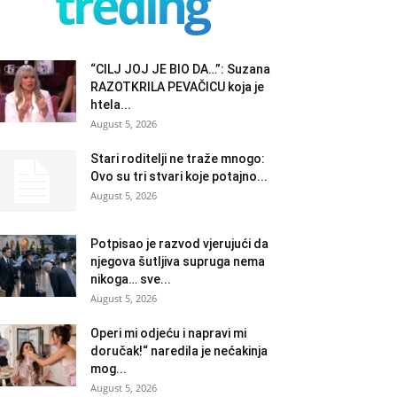
treding
“CILJ JOJ JE BIO DA…”: Suzana
RAZOTKRILA PEVAČICU koja je
htela...
August 5, 2026
Stari roditelji ne traže mnogo:
Ovo su tri stvari koje potajno...
August 5, 2026
Potpisao je razvod vjerujući da
njegova šutljiva supruga nema
nikoga… sve...
August 5, 2026
Operi mi odjeću i napravi mi
doručak!“ naredila je nećakinja
mog...
August 5, 2026