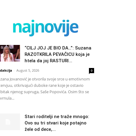
najnovije
“CILJ JOJ JE BIO DA…”: Suzana
RAZOTKRILA PEVAČICU koja je
htela da joj RASTURI...
dakcija
-
August 5, 2026
0
zana Jovanović je otvorila svoje srce u emotivnom
tervjuu, otkrivajući duboke rane koje je ostavio
bitak njenog supruga, Saše Popovića. Osim što se
vrnula...
Stari roditelji ne traže mnogo:
Ovo su tri stvari koje potajno
žele od dece,...