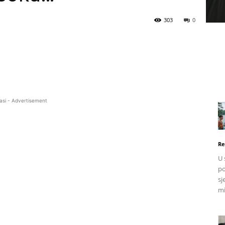
303
0
asi - Advertisement
Re
U 
po
sj
mi