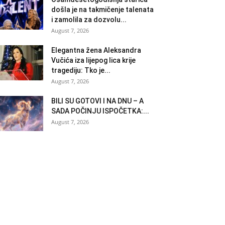
došla je na takmičenje talenata
i zamolila za dozvolu...
August 7, 2026
Elegantna žena Aleksandra
Vučića iza lijepog lica krije
tragediju: Tko je...
August 7, 2026
BILI SU GOTOVI I NA DNU – A
SADA POČINJU ISPOČETKA:...
August 7, 2026