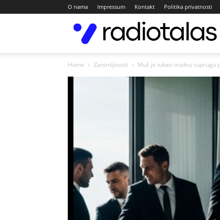
O nama
Impressum
Kontakt
Politika privatnosti
Home
Zanimljivosti
Muž je tukao trudnu suprugu pa