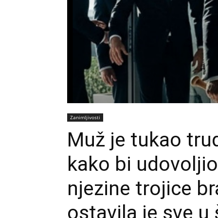
Zanimljivosti
Muž je tukao tr
kako bi udovoljio
njezine trojice b
ostavila je sve u