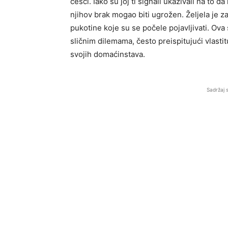
češći. Iako su joj ti signali ukazivali na to da
njihov brak mogao biti ugrožen. Željela je za
pukotine koje su se počele pojavljivati. Ova
sličnim dilemama, često preispitujući vlastitu
svojih domaćinstava.
Sadržaj 