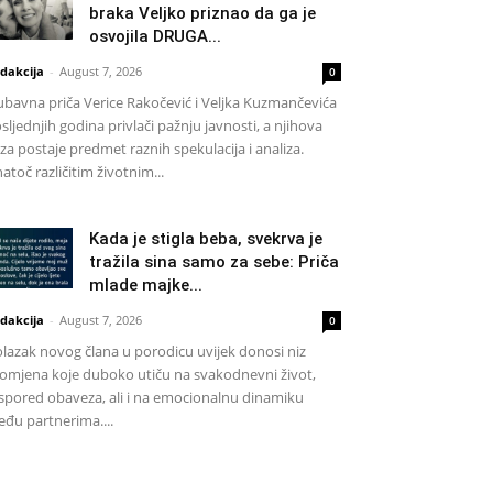
braka Veljko priznao da ga je
osvojila DRUGA...
dakcija
-
August 7, 2026
0
ubavna priča Verice Rakočević i Veljka Kuzmančevića
sljednjih godina privlači pažnju javnosti, a njihova
za postaje predmet raznih spekulacija i analiza.
atoč različitim životnim...
Kada je stigla beba, svekrva je
tražila sina samo za sebe: Priča
mlade majke...
dakcija
-
August 7, 2026
0
lazak novog člana u porodicu uvijek donosi niz
omjena koje duboko utiču na svakodnevni život,
spored obaveza, ali i na emocionalnu dinamiku
đu partnerima....