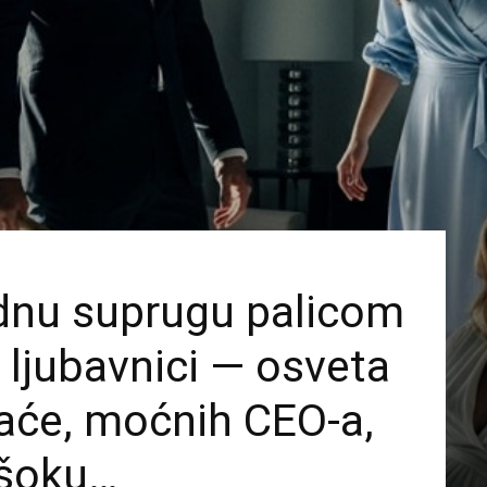
udnu suprugu palicom
 ljubavnici — osveta
raće, moćnih CEO-a,
 šoku…