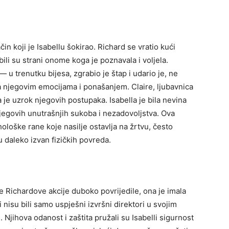
čin koji je Isabellu šokirao. Richard se vratio kući
bili su strani onome koga je poznavala i voljela.
— u trenutku bijesa, zgrabio je štap i udario je, ne
a njegovim emocijama i ponašanjem. Claire, ljubavnica
 je uzrok njegovih postupaka. Isabella je bila nevina
njegovih unutrašnjih sukoba i nezadovoljstva. Ova
loške rane koje nasilje ostavlja na žrtvu, često
u daleko izvan fizičkih povreda.
 je Richardove akcije duboko povrijedile, ona je imala
 nisu bili samo uspješni izvršni direktori u svojim
. Njihova odanost i zaštita pružali su Isabelli sigurnost