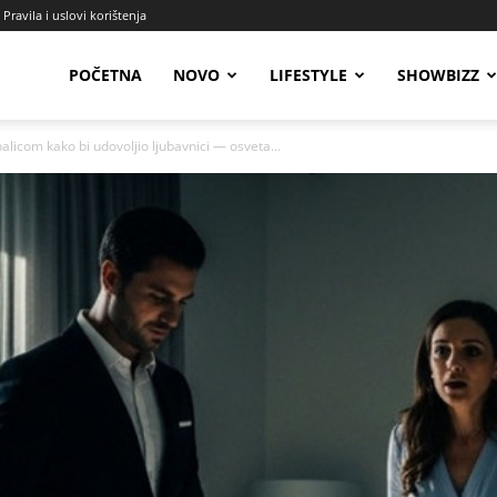
Pravila i uslovi korištenja
Radio
POČETNA
NOVO
LIFESTYLE
SHOWBIZZ
licom kako bi udovoljio ljubavnici — osveta...
Talas