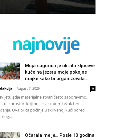
najnovije
Moja šogorica je ukrala ključeve
kuće na jezeru moje pokojne
majke kako bi organizovala...
dakcija
-
August 7, 2026
0
svijetu gdje materijalne stvari često zaboravimo,
stoje prostori koji nose sa sobom težak teret
ećanja. Ova priča počinje u skrivenoj kući pored
rnog...
Očarala me je… Posle 10 godina