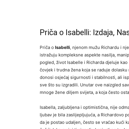
Priča o Isabelli: Izdaja, Na
Priča o
Isabelli
, njenom mužu Richardu i nje
istražuju kompleksne aspekte nasilja, manipu
pogled, život Isabelle i Richarda djeluje ka
čovjek i trudna žena koja se raduje dolasku 
donosi osjećaj sigurnosti i stabilnosti, ali is
sve što su izgradili. Unutar ove naizgled sa
mnoge žene diljem svijeta, a koja često os
Isabella, zaljubljena i optimistična, nije o
ljubav je bila zaslijepljujuća, a Richardovo p
da je postao udaljen, često se vraćao kući k