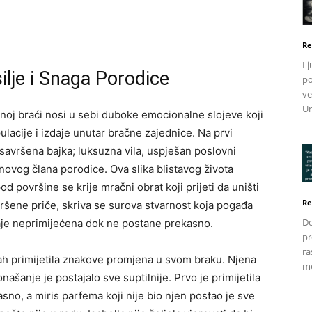
Re
Lj
silje i Snaga Porodice
po
ve
Un
noj braći nosi u sebi duboke emocionalne slojeve koji
lacije i izdaje unutar bračne zajednice. Na prvi
o savršena bajka; luksuzna vila, uspješan poslovni
novog člana porodice. Ova slika blistavog života
pod površine se krije mračni obrat koji prijeti da uništi
Re
vršene priče, skriva se surova stvarnost koja pogađa
Do
taje neprimijećena dok ne postane prekasno.
pr
ra
dmah primijetila znakove promjena u svom braku. Njena
me
onašanje je postajalo sve suptilnije. Prvo je primijetila
asno, a miris parfema koji nije bio njen postao je sve