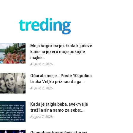
treding
Moja šogorica je ukrala ključeve
kuće na jezeru moje pokojne
majke...
August 7, 2026
Očarala me je… Posle 10 godina
braka Veljko priznao da ga...
August 7, 2026
Kada je stigla beba, svekrva je
tražila sina samo za sebe:...
August 7, 2026
Osamdesetogodišnja starica