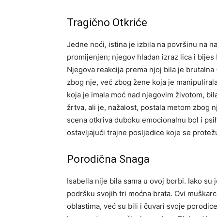
Tragično Otkriće
Jedne noći, istina je izbila na površinu na na
promijenjen; njegov hladan izraz lica i bijes 
Njegova reakcija prema njoj bila je brutalna 
zbog nje, već zbog žene koja je manipuliral
koja je imala moć nad njegovim životom, bila
žrtva, ali je, nažalost, postala metom zbog 
scena otkriva duboku emocionalnu bol i psiho
ostavljajući trajne posljedice koje se protež
Porodična Snaga
Isabella nije bila sama u ovoj borbi. Iako su
podršku svojih tri moćna brata. Ovi muškarci
oblastima, već su bili i čuvari svoje porodice