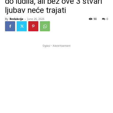
do ludila, ali bez ove 3 stvari
ljubav neće trajati
By
Redakcija
-
June 26, 2026
90
0
Oglasi - Advertisement