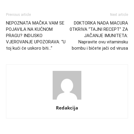
Previous article
Next article
NEPOZNATA MAČKA VAM SE
D0KTORKA NADA MACURA
POJAVILA NA KUĆNOM
0TKRIVA “TAJNI RECEPT” ZA
PRAGU? INDIJSKO
JAČANJE IMUNITETA:
VJEROVANJE UPOZORAVA: “U
Napravite ovu vitaminsku
toj kući će uskoro biti…”
bombu i bićete jači od virusa
Redakcija