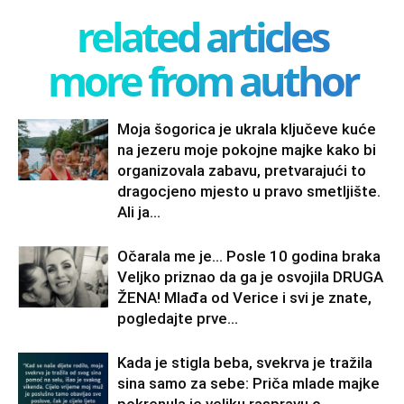
related articles
more from author
Moja šogorica je ukrala ključeve kuće
na jezeru moje pokojne majke kako bi
organizovala zabavu, pretvarajući to
dragocjeno mjesto u pravo smetljište.
Ali ja...
Očarala me je… Posle 10 godina braka
Veljko priznao da ga je osvojila DRUGA
ŽENA! Mlađa od Verice i svi je znate,
pogledajte prve...
Kada je stigla beba, svekrva je tražila
sina samo za sebe: Priča mlade majke
pokrenula je veliku raspravu o