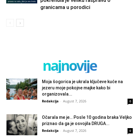
granicama u porodici
najnovije
Moja šogorica je ukrala ključeve kuće na
jezeru moje pokojne majke kako bi
organizovala...
Redakcija
-
August 7, 2026
0
Očarala me je… Posle 10 godina braka Veljko
priznao da ga je osvojila DRUGA...
Redakcija
-
August 7, 2026
0