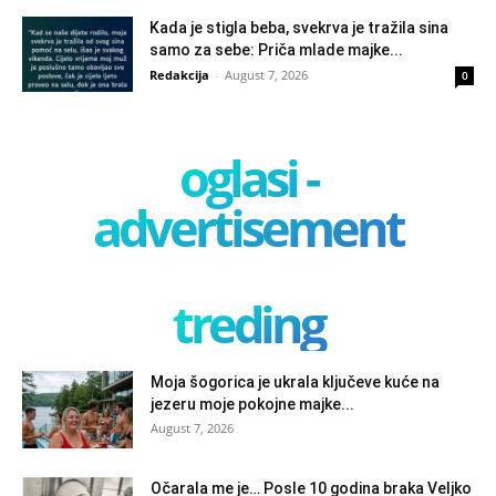
Kada je stigla beba, svekrva je tražila sina
samo za sebe: Priča mlade majke...
Redakcija
-
August 7, 2026
0
oglasi -
advertisement
treding
Moja šogorica je ukrala ključeve kuće na
jezeru moje pokojne majke...
August 7, 2026
Očarala me je… Posle 10 godina braka Veljko