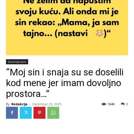
Zanimljivosti
“Moj sin i snaja su se doselili
kod mene jer imam dovoljno
prostora…”
By
Redakcija
-
December 29, 2025
1646
0