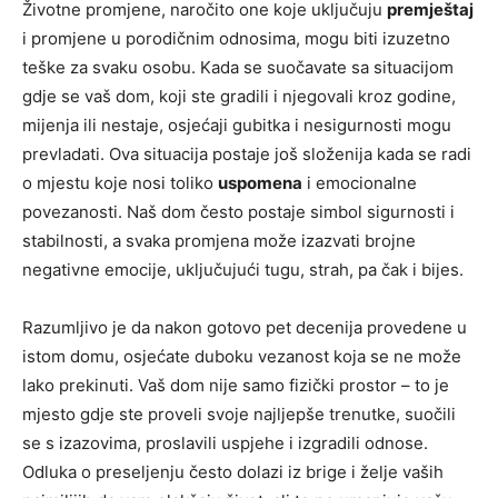
Životne promjene, naročito one koje uključuju
premještaj
i promjene u porodičnim odnosima, mogu biti izuzetno
teške za svaku osobu. Kada se suočavate sa situacijom
gdje se vaš dom, koji ste gradili i njegovali kroz godine,
mijenja ili nestaje, osjećaji gubitka i nesigurnosti mogu
prevladati. Ova situacija postaje još složenija kada se radi
o mjestu koje nosi toliko
uspomena
i emocionalne
povezanosti. Naš dom često postaje simbol sigurnosti i
stabilnosti, a svaka promjena može izazvati brojne
negativne emocije, uključujući tugu, strah, pa čak i bijes.
Razumljivo je da nakon gotovo pet decenija provedene u
istom domu, osjećate duboku vezanost koja se ne može
lako prekinuti. Vaš dom nije samo fizički prostor – to je
mjesto gdje ste proveli svoje najljepše trenutke, suočili
se s izazovima, proslavili uspjehe i izgradili odnose.
Odluka o preseljenju često dolazi iz brige i želje vaših