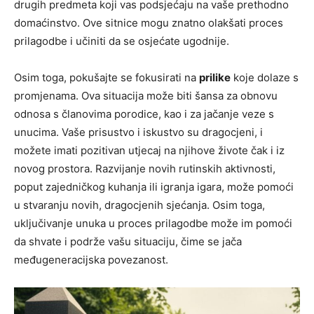
drugih predmeta koji vas podsjećaju na vaše prethodno
domaćinstvo. Ove sitnice mogu znatno olakšati proces
prilagodbe i učiniti da se osjećate ugodnije.
Osim toga, pokušajte se fokusirati na
prilike
koje dolaze s
promjenama. Ova situacija može biti šansa za obnovu
odnosa s članovima porodice, kao i za jačanje veze s
unucima. Vaše prisustvo i iskustvo su dragocjeni, i
možete imati pozitivan utjecaj na njihove živote čak i iz
novog prostora. Razvijanje novih rutinskih aktivnosti,
poput zajedničkog kuhanja ili igranja igara, može pomoći
u stvaranju novih, dragocjenih sjećanja. Osim toga,
uključivanje unuka u proces prilagodbe može im pomoći
da shvate i podrže vašu situaciju, čime se jača
međugeneracijska povezanost.