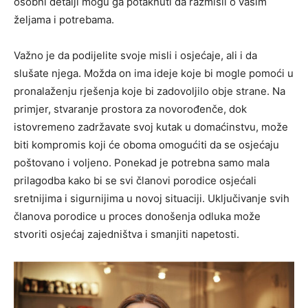
osobni detalji mogu ga potaknuti da razmisli o vašim
željama i potrebama.
Važno je da podijelite svoje misli i osjećaje, ali i da
slušate njega. Možda on ima ideje koje bi mogle pomoći u
pronalaženju rješenja koje bi zadovoljilo obje strane. Na
primjer, stvaranje prostora za novorođenče, dok
istovremeno zadržavate svoj kutak u domaćinstvu, može
biti kompromis koji će oboma omogućiti da se osjećaju
poštovano i voljeno. Ponekad je potrebna samo mala
prilagodba kako bi se svi članovi porodice osjećali
sretnijima i sigurnijima u novoj situaciji. Uključivanje svih
članova porodice u proces donošenja odluka može
stvoriti osjećaj zajedništva i smanjiti napetosti.