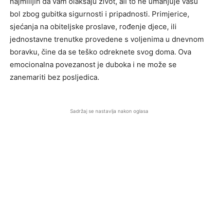
najmilijih da vam olakšaju život, ali to ne umanjuje vašu
bol zbog gubitka sigurnosti i pripadnosti. Primjerice,
sjećanja na obiteljske proslave, rođenje djece, ili
jednostavne trenutke provedene s voljenima u dnevnom
boravku, čine da se teško odreknete svog doma. Ova
emocionalna povezanost je duboka i ne može se
zanemariti bez posljedica.
Sadržaj se nastavlja nakon oglasa