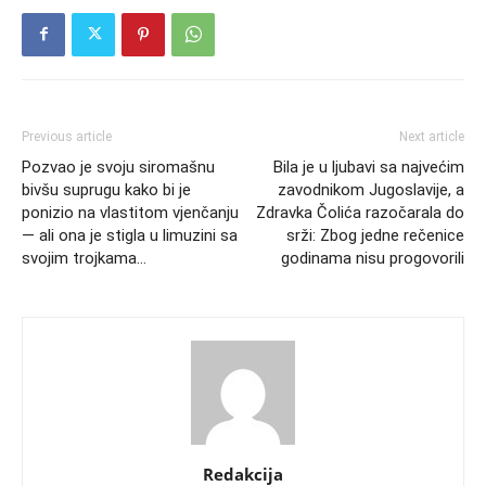
Previous article
Next article
Pozvao je svoju siromašnu
Bila je u ljubavi sa najvećim
bivšu suprugu kako bi je
zavodnikom Jugoslavije, a
ponizio na vlastitom vjenčanju
Zdravka Čolića razočarala do
— ali ona je stigla u limuzini sa
srži: Zbog jedne rečenice
svojim trojkama…
godinama nisu progovorili
Redakcija