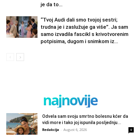
je da to...
“Tvoj Audi dali smo tvojoj sestri;
trudna je i zaslužuje ga više”. Ja sam
samo izvadila fascikl s krivotvorenim
potpisima, dugom i snimkom iz...
najnovije
Odvela sam svoju smrtno bolesnu kćer da
vidi more i tako joj ispunila posljednju...
Redakcija
-
August 6, 2026
0