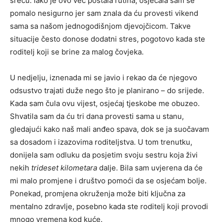
sreću. Iako je ovo već postala rutina, osjećala sam se
pomalo nesigurno jer sam znala da ću provesti vikend
sama sa našom jednogodišnjom djevojčicom. Takve
situacije često donose dodatni stres, pogotovo kada ste
roditelj koji se brine za malog čovjeka.
U nedjelju, iznenada mi se javio i rekao da će njegovo
odsustvo trajati duže nego što je planirano – do srijede.
Kada sam čula ovu vijest, osjećaj tjeskobe me obuzeo.
Shvatila sam da ću tri dana provesti sama u stanu,
gledajući kako naš mali anđeo spava, dok se ja suočavam
sa dosadom i izazovima roditeljstva. U tom trenutku,
donijela sam odluku da posjetim svoju sestru koja živi
nekih
trideset kilometara
dalje. Bila sam uvjerena da će
mi malo promjene i društvo pomoći da se osjećam bolje.
Ponekad, promjena okruženja može biti ključna za
mentalno zdravlje, posebno kada ste roditelj koji provodi
mnogo vremena kod kuće.