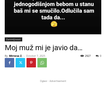
Zanimljivosti
Moj muž mi je javio da…
By
Mirnesa Z.
-
October 7, 2025
2927
0
Oglasi - Advertisement