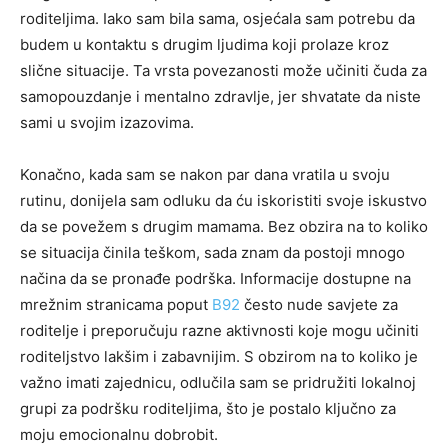
roditeljima. Iako sam bila sama, osjećala sam potrebu da
budem u kontaktu s drugim ljudima koji prolaze kroz
slične situacije. Ta vrsta povezanosti može učiniti čuda za
samopouzdanje i mentalno zdravlje, jer shvatate da niste
sami u svojim izazovima.
Konačno, kada sam se nakon par dana vratila u svoju
rutinu, donijela sam odluku da ću iskoristiti svoje iskustvo
da se povežem s drugim mamama. Bez obzira na to koliko
se situacija činila teškom, sada znam da postoji mnogo
načina da se pronađe podrška. Informacije dostupne na
mrežnim stranicama poput
B92
često nude savjete za
roditelje i preporučuju razne aktivnosti koje mogu učiniti
roditeljstvo lakšim i zabavnijim. S obzirom na to koliko je
važno imati zajednicu, odlučila sam se pridružiti lokalnoj
grupi za podršku roditeljima, što je postalo ključno za
moju emocionalnu dobrobit.