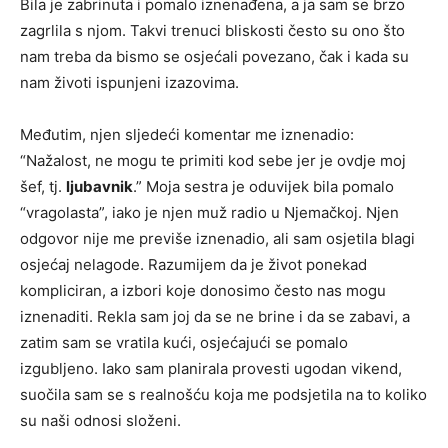
Bila je zabrinuta i pomalo iznenađena, a ja sam se brzo
zagrlila s njom. Takvi trenuci bliskosti često su ono što
nam treba da bismo se osjećali povezano, čak i kada su
nam životi ispunjeni izazovima.
Međutim, njen sljedeći komentar me iznenadio:
“Nažalost, ne mogu te primiti kod sebe jer je ovdje moj
šef, tj.
ljubavnik
.” Moja sestra je oduvijek bila pomalo
“vragolasta”, iako je njen muž radio u Njemačkoj. Njen
odgovor nije me previše iznenadio, ali sam osjetila blagi
osjećaj nelagode. Razumijem da je život ponekad
kompliciran, a izbori koje donosimo često nas mogu
iznenaditi. Rekla sam joj da se ne brine i da se zabavi, a
zatim sam se vratila kući, osjećajući se pomalo
izgubljeno. Iako sam planirala provesti ugodan vikend,
suočila sam se s realnošću koja me podsjetila na to koliko
su naši odnosi složeni.