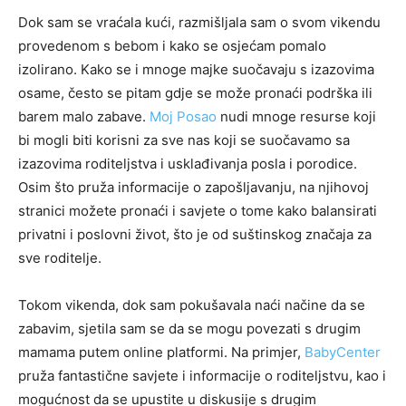
Dok sam se vraćala kući, razmišljala sam o svom vikendu
provedenom s bebom i kako se osjećam pomalo
izolirano. Kako se i mnoge majke suočavaju s izazovima
osame, često se pitam gdje se može pronaći podrška ili
barem malo zabave.
Moj Posao
nudi mnoge resurse koji
bi mogli biti korisni za sve nas koji se suočavamo sa
izazovima roditeljstva i usklađivanja posla i porodice.
Osim što pruža informacije o zapošljavanju, na njihovoj
stranici možete pronaći i savjete o tome kako balansirati
privatni i poslovni život, što je od suštinskog značaja za
sve roditelje.
Tokom vikenda, dok sam pokušavala naći načine da se
zabavim, sjetila sam se da se mogu povezati s drugim
mamama putem online platformi. Na primjer,
BabyCenter
pruža fantastične savjete i informacije o roditeljstvu, kao i
mogućnost da se upustite u diskusije s drugim