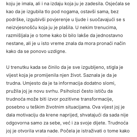
koju je imala, ali i na izdaju koja ju je zadesila. Osjećala se
kao da je izgubila tlo pod nogama, ostavši sama, bez
podrške, izgubivši povjerenje u ljude i suočavajući se s
neizvjesnošću koja ju je plašila. U nekim trenucima,
razmišljala je o tome kako bi bilo lakše da jednostavno
nestane, ali je u isto vreme znala da mora pronaći način
kako da se ponovo uzdigne.
U trenutku kada se činilo da je sve izgubljeno, stigla je
vijest koja je promijenila njen život. Saznala je da je
trudna. Umjesto da je ta informacija dodatno slomi,
pružila joj je novu svrhu. Psiholozi često ističu da
trudnoća može biti izvor pozitivne transformacije,
posebno u teškim životnim situacijama.
Ova vijest joj je
dala motivaciju da krene naprijed, shvatajući da sada nije
odgovorna samo za sebe, već i za svoje dijete. Trudnoća
joj je otvorila vrata nade. Počela je istraživati o tome kako