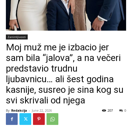
Zanimljivosti
Moj muž me je izbacio jer
sam bila “jalova”, a na večeri
predstavio trudnu
ljubavnicu… ali šest godina
kasnije, susreo je sina kog su
svi skrivali od njega
By
Redakcija
-
June 22, 2026
207
0