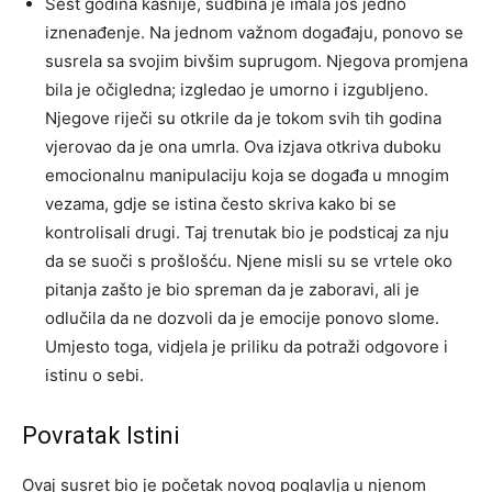
Šest godina kasnije, sudbina je imala još jedno
iznenađenje. Na jednom važnom događaju, ponovo se
susrela sa svojim bivšim suprugom. Njegova promjena
bila je očigledna; izgledao je umorno i izgubljeno.
Njegove riječi su otkrile da je tokom svih tih godina
vjerovao da je ona umrla.
Ova izjava otkriva duboku
emocionalnu manipulaciju koja se događa u mnogim
vezama, gdje se istina često skriva kako bi se
kontrolisali drugi. Taj trenutak bio je podsticaj za nju
da se suoči s prošlošću.
Njene misli su se vrtele oko
pitanja zašto je bio spreman da je zaboravi, ali je
odlučila da ne dozvoli da je emocije ponovo slome.
Umjesto toga, vidjela je priliku da potraži odgovore i
istinu o sebi.
Povratak Istini
Ovaj susret bio je početak novog poglavlja u njenom