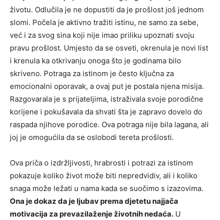
životu. Odlučila je ne dopustiti da je prošlost još jednom
slomi. Počela je aktivno tražiti istinu, ne samo za sebe,
već i za svog sina koji nije imao priliku upoznati svoju
pravu prošlost.
Umjesto da se osveti, okrenula je novi list
i krenula ka otkrivanju onoga što je godinama bilo
skriveno. Potraga za istinom je često ključna za
emocionalni oporavak, a ovaj put je postala njena misija.
Razgovarala je s prijateljima, istraživala svoje porodične
korijene i pokušavala da shvati šta je zapravo dovelo do
raspada njihove porodice. Ova potraga nije bila lagana, ali
joj je omogućila da se oslobodi tereta prošlosti.
Ova priča o izdržljivosti, hrabrosti i potrazi za istinom
pokazuje koliko život može biti nepredvidiv, ali i koliko
snaga može ležati u nama kada se suočimo s izazovima.
Ona je dokaz da je ljubav prema djetetu najjača
motivacija za prevazilaženje životnih nedaća.
U