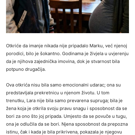
Otkriće da imanje nikada nije pripadalo Marku, već njenoj
porodici, bilo je šokantno. Godinama je živjela u uvjerenju
da je njihova zajednička imovina, dok je stvarnost bila
potpuno drugačija.
Ova otkrića nisu bila samo emocionalni udarac; ona su
predstavljala prekretnicu u njenom životu. U tom
trenutku, Lara nije bila samo prevarena supruga; bila je
žena koja je otkrila svoju pravu snagu i sposobnost da se
bori za ono što joj pripada. Umjesto da se povuče u tugu,
ona je odlučila da se bori. Njena sposobnost da prepozna
istinu, čak i kada je bila prikrivena, pokazala je njegovu