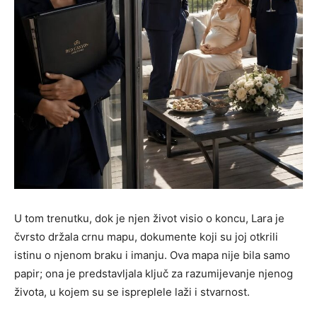
U tom trenutku, dok je njen život visio o koncu, Lara je
čvrsto držala crnu mapu, dokumente koji su joj otkrili
istinu o njenom braku i imanju. Ova mapa nije bila samo
papir; ona je predstavljala ključ za razumijevanje njenog
života, u kojem su se ispreplele laži i stvarnost.