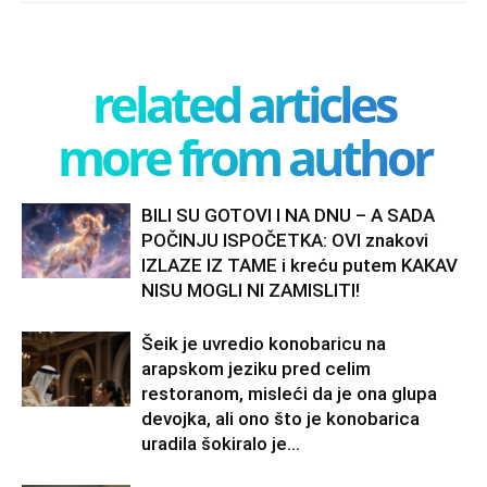
related articles
more from author
BILI SU GOTOVI I NA DNU – A SADA
POČINJU ISPOČETKA: OVI znakovi
IZLAZE IZ TAME i kreću putem KAKAV
NISU MOGLI NI ZAMISLITI!
Šeik je uvredio konobaricu na
arapskom jeziku pred celim
restoranom, misleći da je ona glupa
devojka, ali ono što je konobarica
uradila šokiralo je...