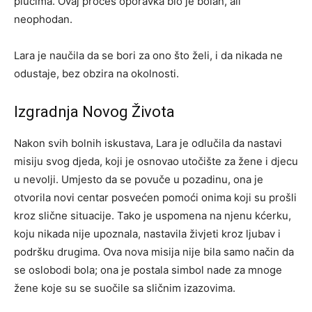
plućima. Ovaj proces oporavka bio je bolan, ali
neophodan.
Lara je naučila da se bori za ono što želi, i da nikada ne
odustaje, bez obzira na okolnosti.
Izgradnja Novog Života
Nakon svih bolnih iskustava, Lara je odlučila da nastavi
misiju svog djeda, koji je osnovao utočište za žene i djecu
u nevolji. Umjesto da se povuče u pozadinu, ona je
otvorila novi centar posvećen pomoći onima koji su prošli
kroz slične situacije.
Tako je uspomena na njenu kćerku,
koju nikada nije upoznala, nastavila živjeti kroz ljubav i
podršku drugima. Ova nova misija nije bila samo način da
se oslobodi bola; ona je postala simbol nade za mnoge
žene koje su se suočile sa sličnim izazovima.