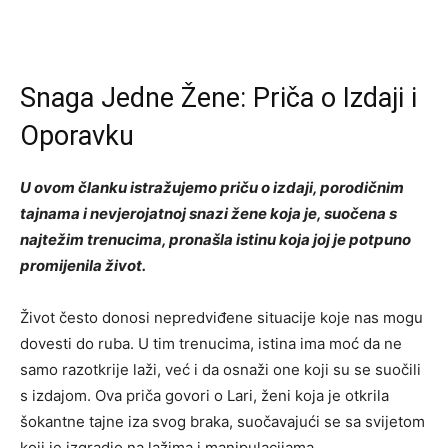
Snaga Jedne Žene: Priča o Izdaji i
Oporavku
U ovom članku istražujemo priču o izdaji, porodičnim
tajnama i nevjerojatnoj snazi žene koja je, suočena s
najtežim trenucima, pronašla istinu koja joj je potpuno
promijenila život.
Život često donosi nepredviđene situacije koje nas mogu
dovesti do ruba. U tim trenucima, istina ima moć da ne
samo razotkrije laži, već i da osnaži one koji su se suočili
s izdajom. Ova priča govori o Lari, ženi koja je otkrila
šokantne tajne iza svog braka, suočavajući se sa svijetom
koji je izgradio na lažima i manipulacijama.