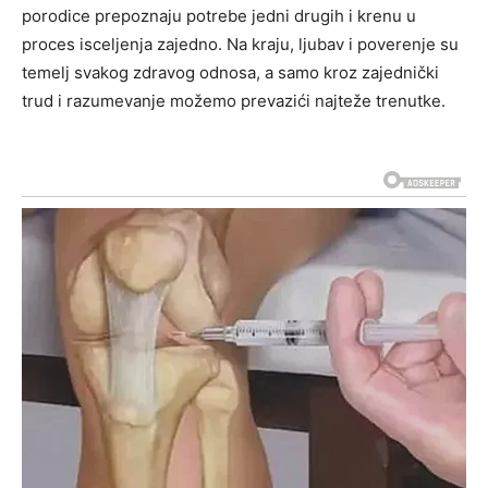
porodice prepoznaju potrebe jedni drugih i krenu u
proces isceljenja zajedno. Na kraju, ljubav i poverenje su
temelj svakog zdravog odnosa, a samo kroz zajednički
trud i razumevanje možemo prevazići najteže trenutke.