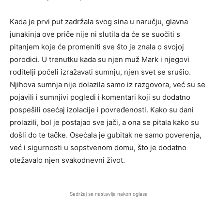
Kada je prvi put zadržala svog sina u naručju, glavna
junakinja ove priče nije ni slutila da će se suočiti s
pitanjem koje će promeniti sve što je znala o svojoj
porodici. U trenutku kada su njen muž Mark i njegovi
roditelji počeli izražavati sumnju, njen svet se srušio.
Njihova sumnja nije dolazila samo iz razgovora, već su se
pojavili i sumnjivi pogledi i komentari koji su dodatno
pospešili osećaj izolacije i povređenosti. Kako su dani
prolazili, bol je postajao sve jači, a ona se pitala kako su
došli do te tačke. Osećala je gubitak ne samo poverenja,
već i sigurnosti u sopstvenom domu, što je dodatno
otežavalo njen svakodnevni život.
Sadržaj se nastavlja nakon oglasa