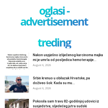
oglasi -
advertisement
treding
Nakon uspješno izliječenog karcinoma majka
mi je umrla od posljedica hemoterapije...
August 6, 2026
Srbin krenuo u obilazak Hrvatske, pa
doživeo šok: Kada su mu...
August 6, 2026
Pokosila sam travu 82-godišnjoj udovici iz
susjedstva; sljedećeg jutra sudski