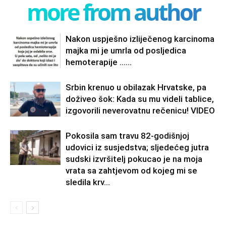
more from author
Nakon uspješno izliječenog karcinoma
majka mi je umrla od posljedica
hemoterapije ……
Srbin krenuo u obilazak Hrvatske, pa
doživeo šok: Kada su mu videli tablice,
izgovorili neverovatnu rečenicu! VIDEO
Pokosila sam travu 82-godišnjoj
udovici iz susjedstva; sljedećeg jutra
sudski izvršitelj pokucao je na moja
vrata sa zahtjevom od kojeg mi se
sledila krv...