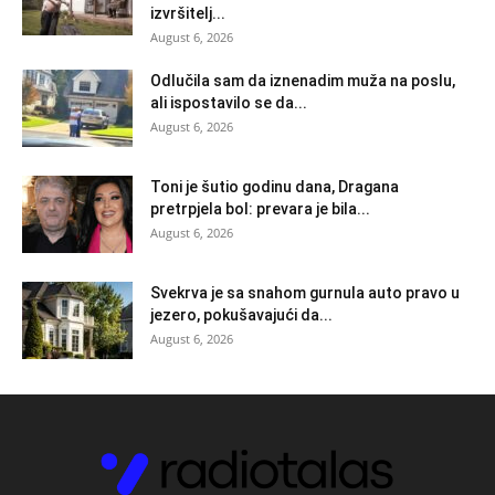
izvršitelj...
August 6, 2026
Odlučila sam da iznenadim muža na poslu,
ali ispostavilo se da...
August 6, 2026
Toni je šutio godinu dana, Dragana
pretrpjela bol: prevara je bila...
August 6, 2026
Svekrva je sa snahom gurnula auto pravo u
jezero, pokušavajući da...
August 6, 2026