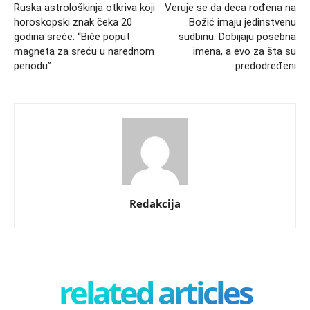
Ruska astrološkinja otkriva koji
Veruje se da deca rođena na
horoskopski znak čeka 20
Božić imaju jedinstvenu
godina sreće: “Biće poput
sudbinu: Dobijaju posebna
magneta za sreću u narednom
imena, a evo za šta su
periodu”
predodređeni
Redakcija
related articles