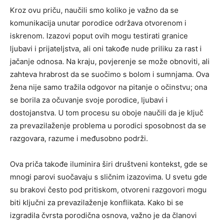
Kroz ovu priču, naučili smo koliko je važno da se
komunikacija unutar porodice održava otvorenom i
iskrenom. Izazovi poput ovih mogu testirati granice
ljubavi i prijateljstva, ali oni takođe nude priliku za rast i
jačanje odnosa. Na kraju, povjerenje se može obnoviti, ali
zahteva hrabrost da se suočimo s bolom i sumnjama. Ova
žena nije samo tražila odgovor na pitanje o očinstvu; ona
se borila za očuvanje svoje porodice, ljubavi i
dostojanstva. U tom procesu su oboje naučili da je ključ
za prevazilaženje problema u porodici sposobnost da se
razgovara, razume i međusobno podrži.
Ova priča takođe iluminira širi društveni kontekst, gde se
mnogi parovi suočavaju s sličnim izazovima. U svetu gde
su brakovi često pod pritiskom, otvoreni razgovori mogu
biti ključni za prevazilaženje konflikata. Kako bi se
izgradila čvrsta porodična osnova, važno je da članovi