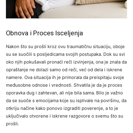
Obnova i Proces Isceljenja
Nakon što su prošli kroz ovu traumatičnu situaciju, oboje
su se suočili s posljedicama svojih postupaka. Dok su svi
oko njih pokušavali pronaći reči izvinjenja, ona je znala da
opraštanje ne dolazi samo od reči, već od dela i iskrene
namere. Ova situacija ih je primorala da preispitaju svoje
međusobne odnose i vrednosti. Shvatila je da je proces
oporavka dug i zahtevan, ali nije bila sama. Bilo je važno
da se suoče s emocijama koje su isplivale na površinu, da
otkriju načine kako ponovo izgraditi poverenje, a to je
uključivalo otvorene i iskrene razgovore o svemu što su
prošli.