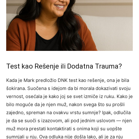
Test kao Rešenje ili Dodatna Trauma?
Kada je Mark predložio DNK test kao rešenje, ona je bila
šokirana. Suočena s idejom da bi morala dokazivati svoju
vernost, osećala je kako joj se svet izmiče iz ruku. Kako je
bilo moguće da je njen muž, nakon svega što su prošli
zajedno, spreman na ovakvu vrstu sumnje? Ipak, odlučila
je da se suoči s izazovom, ali pod jednim uslovom — njen
muž mora prestati kontaktirati s onima koji su uopšte
sumnjali u nju. Ova odluka nije došla lako, ali je za nju