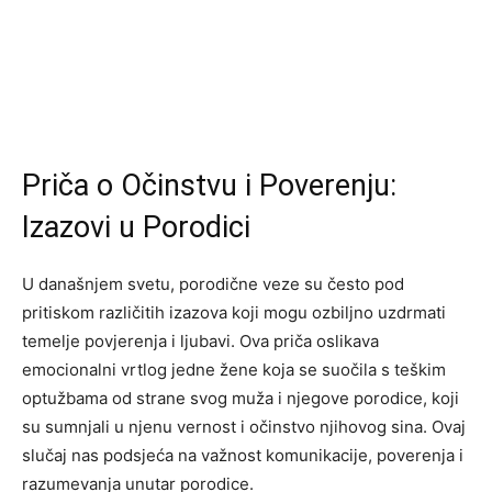
Priča o Očinstvu i Poverenju:
Izazovi u Porodici
U današnjem svetu, porodične veze su često pod
pritiskom različitih izazova koji mogu ozbiljno uzdrmati
temelje povjerenja i ljubavi. Ova priča oslikava
emocionalni vrtlog jedne žene koja se suočila s teškim
optužbama od strane svog muža i njegove porodice, koji
su sumnjali u njenu vernost i očinstvo njihovog sina. Ovaj
slučaj nas podsjeća na važnost komunikacije, poverenja i
razumevanja unutar porodice.