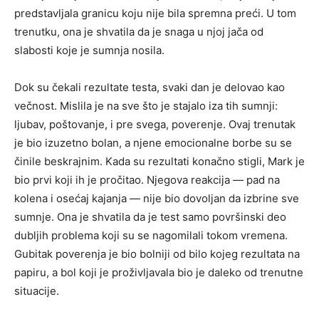
predstavljala granicu koju nije bila spremna preći. U tom
trenutku, ona je shvatila da je snaga u njoj jača od
slabosti koje je sumnja nosila.
Dok su čekali rezultate testa, svaki dan je delovao kao
večnost. Mislila je na sve što je stajalo iza tih sumnji:
ljubav, poštovanje, i pre svega, poverenje. Ovaj trenutak
je bio izuzetno bolan, a njene emocionalne borbe su se
činile beskrajnim. Kada su rezultati konačno stigli, Mark je
bio prvi koji ih je pročitao. Njegova reakcija — pad na
kolena i osećaj kajanja — nije bio dovoljan da izbrine sve
sumnje. Ona je shvatila da je test samo površinski deo
dubljih problema koji su se nagomilali tokom vremena.
Gubitak poverenja je bio bolniji od bilo kojeg rezultata na
papiru, a bol koji je proživljavala bio je daleko od trenutne
situacije.