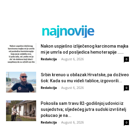
najnovije
Nakon uspješno izliječenog karcinoma majka
mi je umrla od posljedica hemoterapije ……
Redakcija
-
August 6, 2026
0
Srbin krenuo u obilazak Hrvatske, pa doživeo
šok: Kada su mu videli tablice, izgovorili...
Redakcija
-
August 6, 2026
0
Pokosila sam travu 82-godišnjoj udovici iz
susjedstva; sljedećeg jutra sudski izvršitelj
pokucao je na...
Redakcija
-
August 6, 2026
0