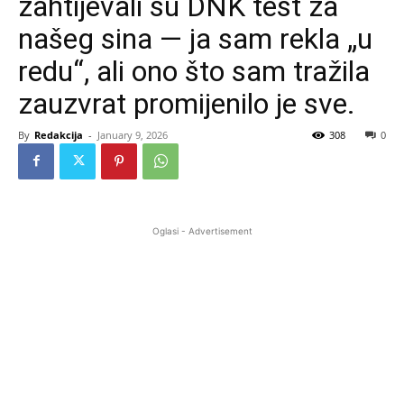
zahtijevali su DNK test za
našeg sina — ja sam rekla „u
redu“, ali ono što sam tražila
zauzvrat promijenilo je sve.
By
Redakcija
-
January 9, 2026
308
0
Oglasi - Advertisement