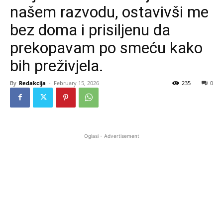
našem razvodu, ostavivši me
bez doma i prisiljenu da
prekopavam po smeću kako
bih preživjela.
By
Redakcija
-
February 15, 2026
235
0
Oglasi - Advertisement