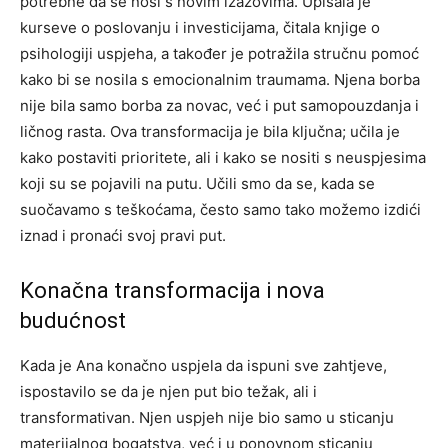
potrebne da se nosi s novim izazovima.
Upisala je
kurseve o poslovanju i investicijama, čitala knjige o
psihologiji uspjeha, a također je potražila stručnu pomoć
kako bi se nosila s emocionalnim traumama. Njena borba
nije bila samo borba za novac, već i put samopouzdanja i
ličnog rasta.
Ova transformacija je bila ključna; učila je
kako postaviti prioritete, ali i kako se nositi s neuspjesima
koji su se pojavili na putu. Učili smo da se, kada se
suočavamo s teškoćama, često samo tako možemo izdići
iznad i pronaći svoj pravi put.
Konačna transformacija i nova
budućnost
Kada je Ana konačno uspjela da ispuni sve zahtjeve,
ispostavilo se da je njen put bio težak, ali i
transformativan. Njen uspjeh nije bio samo u sticanju
materijalnog bogatstva, već i u ponovnom sticanju