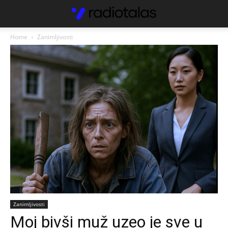
Home
Zanimljivosti
Zanimljivosti
Moj bivši muž uzeo je sve u