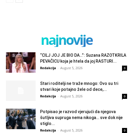
najnovije
“CILJ JOJ JE BIO DA…”: Suzana RAZOTKRILA
PEVAČICU koja je htela da joj RASTURI...
Redakcija
-
August 5, 2026
0
Stari roditelji ne traže mnogo: Ovo su tri
stvari koje potajno žele od dece,...
Redakcija
-
August 5, 2026
0
Potpisao je razvod vjerujući da njegova
šutljiva supruga nema nikoga… sve dok nije
stiglo...
Redakcija
-
August 5, 2026
0