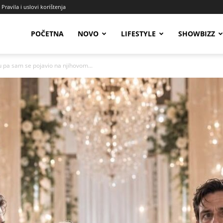
Pravila i uslovi korištenja
Radio
POČETNA
NOVO
LIFESTYLE
SHOWBIZZ
u pa sam se pojavio na njihovom...
Talas