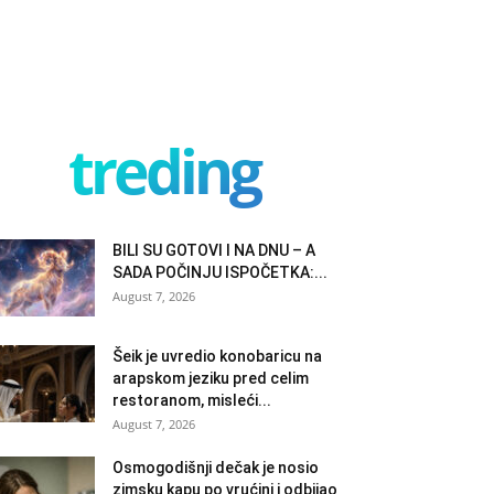
treding
BILI SU GOTOVI I NA DNU – A
SADA POČINJU ISPOČETKA:...
August 7, 2026
Šeik je uvredio konobaricu na
arapskom jeziku pred celim
restoranom, misleći...
August 7, 2026
Osmogodišnji dečak je nosio
zimsku kapu po vrućini i odbijao