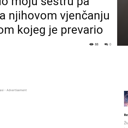
nio moju sestru pa
a njihovom vjenčanju
om kojeg je prevario
88
0
asi - Advertisement
Re
Ži