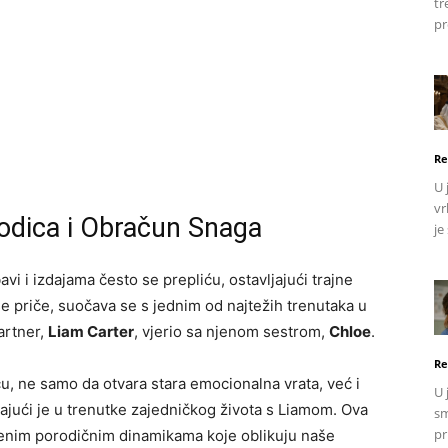
tr
pr
Re
U 
vr
rodica i Obračun Snaga
je
avi i izdajama često se prepliću, ostavljajući trajne
še priče, suočava se s jednim od najtežih trenutaka u
artner,
Liam Carter
, vjerio sa njenom sestrom,
Chloe
.
Re
cu, ne samo da otvara stara emocionalna vrata, već i
U 
aćajući je u trenutke zajedničkog života s Liamom. Ova
sm
pr
složenim porodičnim dinamikama koje oblikuju naše