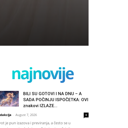
najnovije
BILI SU GOTOVI I NA DNU – A
SADA POČINJU ISPOČETKA: OVI
znakovi IZLAZE...
dakcija
-
August 7, 2026
0
vot je pun izazova i previranja, a često se u