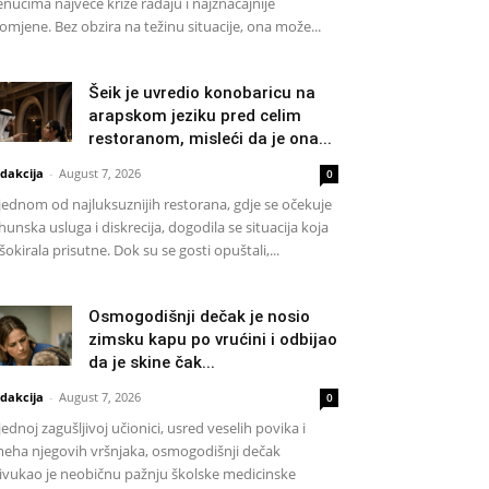
enucima najveće krize rađaju i najznačajnije
omjene. Bez obzira na težinu situacije, ona može...
Šeik je uvredio konobaricu na
arapskom jeziku pred celim
restoranom, misleći da je ona...
dakcija
-
August 7, 2026
0
jednom od najluksuznijih restorana, gdje se očekuje
hunska usluga i diskrecija, dogodila se situacija koja
 šokirala prisutne. Dok su se gosti opuštali,...
Osmogodišnji dečak je nosio
zimsku kapu po vrućini i odbijao
da je skine čak...
dakcija
-
August 7, 2026
0
jednoj zagušljivoj učionici, usred veselih povika i
eha njegovih vršnjaka, osmogodišnji dečak
ivukao je neobičnu pažnju školske medicinske