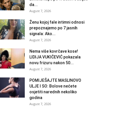
da...
August 7, 2026
Ženu kojoj fale intimni odnosi
prepoznajemo po 7 jasnih
signala: Ako...
August 7, 2026
Nema više kovrčave kose!
LIDIJA VUKIČEVIĆ pokazala
novu frizuru nakon 50...
August 7, 2026
POMIJEŠAJTE MASLINOVO
ULJE I SO: Bolove nećete
osjetiti narednih nekoliko
godina
August 7, 2026