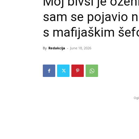
Moj bivši je ože
sam se pojavio n
s mafijaškim šef
By
Redakcija
-
June 18, 2026
Ogl