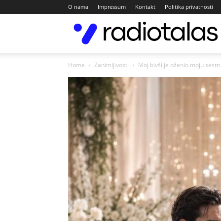
O nama
Impressum
Kontakt
Politika privatnosti
Home
Zanimljivosti
Moj bivši je oženio moju sestr