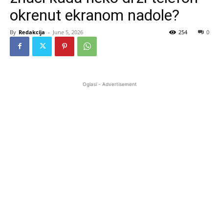
okrenut ekranom nadole?
By
Redakcija
-
June 5, 2026
254
0
Oglasi - Advertisement