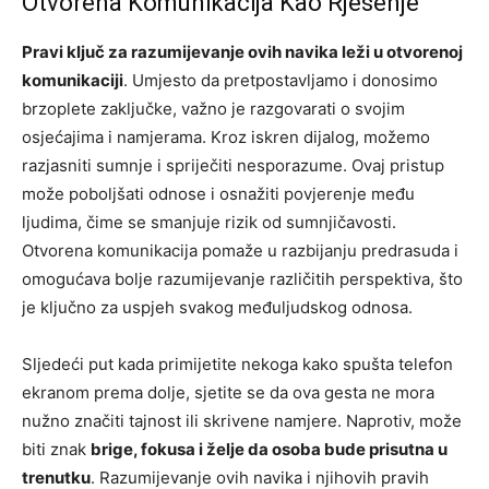
Otvorena Komunikacija Kao Rješenje
Pravi ključ za razumijevanje ovih navika leži u otvorenoj
komunikaciji
. Umjesto da pretpostavljamo i donosimo
brzoplete zaključke, važno je razgovarati o svojim
osjećajima i namjerama. Kroz iskren dijalog, možemo
razjasniti sumnje i spriječiti nesporazume. Ovaj pristup
može poboljšati odnose i osnažiti povjerenje među
ljudima, čime se smanjuje rizik od sumnjičavosti.
Otvorena komunikacija pomaže u razbijanju predrasuda i
omogućava bolje razumijevanje različitih perspektiva, što
je ključno za uspjeh svakog međuljudskog odnosa.
Sljedeći put kada primijetite nekoga kako spušta telefon
ekranom prema dolje, sjetite se da ova gesta ne mora
nužno značiti tajnost ili skrivene namjere. Naprotiv, može
biti znak
brige, fokusa i želje da osoba bude prisutna u
trenutku
. Razumijevanje ovih navika i njihovih pravih