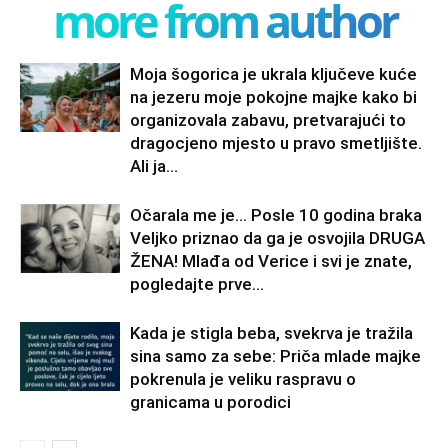
more from author
Moja šogorica je ukrala ključeve kuće
na jezeru moje pokojne majke kako bi
organizovala zabavu, pretvarajući to
dragocjeno mjesto u pravo smetljište.
Ali ja...
Očarala me je… Posle 10 godina braka
Veljko priznao da ga je osvojila DRUGA
ŽENA! Mlađa od Verice i svi je znate,
pogledajte prve...
Kada je stigla beba, svekrva je tražila
sina samo za sebe: Priča mlade majke
pokrenula je veliku raspravu o
granicama u porodici