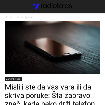
Home
Zanimljivosti
Zanimljivosti
Mislili ste da vas vara ili da
skriva poruke: Šta zapravo
znači kada neko drži telefon