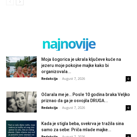
najnovije
Moja šogorica je ukrala ključeve kuće na
jezeru moje pokojne majke kako bi
organizovala...
Redakcija
-
August 7, 2026
0
Očarala me je… Posle 10 godina braka Veljko
priznao da ga je osvojila DRUGA...
Redakcija
-
August 7, 2026
0
Kada je stigla beba, svekrva je tražila sina
samo za sebe: Priča mlade majke...
Redakcija
-
August 7, 2026
0