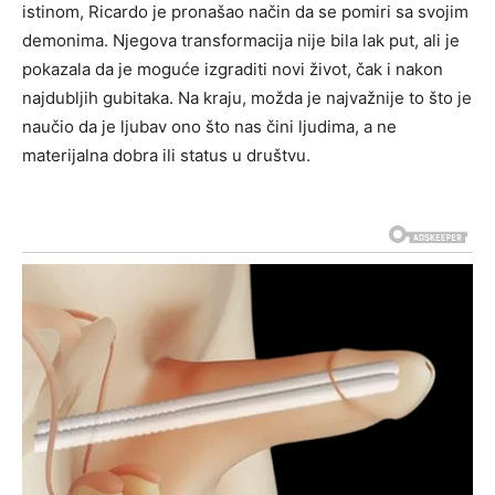
istinom, Ricardo je pronašao način da se pomiri sa svojim
demonima. Njegova transformacija nije bila lak put, ali je
pokazala da je moguće izgraditi novi život, čak i nakon
najdubljih gubitaka. Na kraju, možda je najvažnije to što je
naučio da je ljubav ono što nas čini ljudima, a ne
materijalna dobra ili status u društvu.