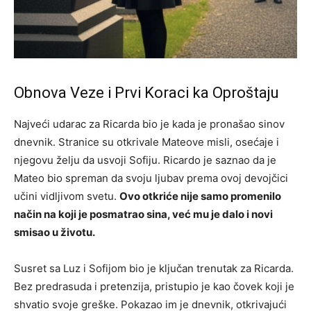
Obnova Veze i Prvi Koraci ka Oproštaju
Najveći udarac za Ricarda bio je kada je pronašao sinov
dnevnik. Stranice su otkrivale Mateove misli, osećaje i
njegovu želju da usvoji Sofiju. Ricardo je saznao da je
Mateo bio spreman da svoju ljubav prema ovoj devojčici
učini vidljivom svetu.
Ovo otkriće nije samo promenilo
način na koji je posmatrao sina, već mu je dalo i novi
smisao u životu.
Susret sa Luz i Sofijom bio je ključan trenutak za Ricarda.
Bez predrasuda i pretenzija, pristupio je kao čovek koji je
shvatio svoje greške. Pokazao im je dnevnik, otkrivajući