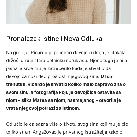
Pronalazak Istine i Nova Odluka
Na groblju, Ricardo je primetio devojčicu koja je plakala,
držeći u ruci staru bolničku narukvicu. Njena tuga je bila
jasna, a srce mu je zatreperilo kada je shvatio da
devojčica nosi deo prošlosti njegovog sina.
U tom
trenutku, Ricardo je shvatio koliko malo zapravo zna o
svom sinu, a fotografija koju je devojčica ostavila sa
njom – slika Matea sa njom, nasmejanog – otvorila je
vrata njegovoj potrazi za istinom.
Odlučio je da sazna više o životu svog sina koji mu je bio
toliko stran. Angažovao je privatnog istražitelja kako bi