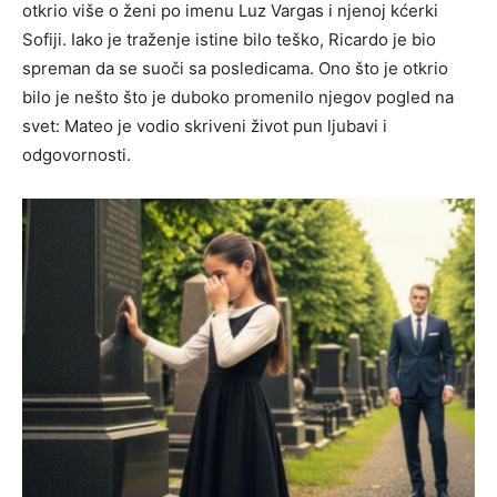
otkrio više o ženi po imenu Luz Vargas i njenoj kćerki
Sofiji. Iako je traženje istine bilo teško, Ricardo je bio
spreman da se suoči sa posledicama. Ono što je otkrio
bilo je nešto što je duboko promenilo njegov pogled na
svet: Mateo je vodio skriveni život pun ljubavi i
odgovornosti.