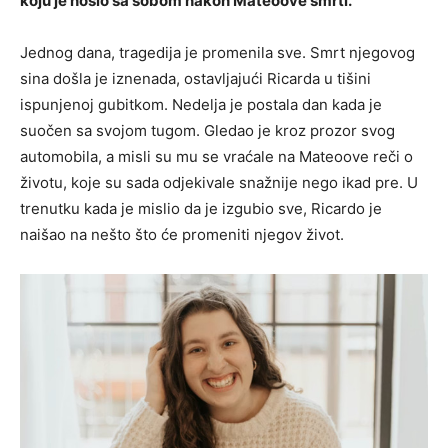
koju je nosio sa sobom nakon Mateoove smrti.
Jednog dana, tragedija je promenila sve. Smrt njegovog
sina došla je iznenada, ostavljajući Ricarda u tišini
ispunjenoj gubitkom. Nedelja je postala dan kada je
suočen sa svojom tugom. Gledao je kroz prozor svog
automobila, a misli su mu se vraćale na Mateoove reči o
životu, koje su sada odjekivale snažnije nego ikad pre. U
trenutku kada je mislio da je izgubio sve, Ricardo je
naišao na nešto što će promeniti njegov život.