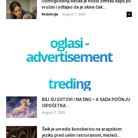
Osmogodišnji dečak je nosio zimsku kapu po
vrućini i odbijao da je skine čak...
Redakcija
-
August 7, 2026
0
oglasi -
advertisement
treding
BILI SU GOTOVI I NA DNU – A SADA POČINJU
ISPOČETKA:...
August 7, 2026
Šeik je uvredio konobaricu na arapskom
jeziku pred celim restoranom, misleći...