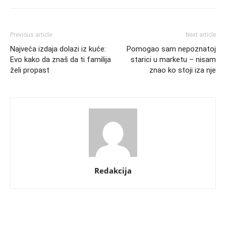
Previous article
Next article
Najveća izdaja dolazi iz kuće:
Pomogao sam nepoznatoj
Evo kako da znaš da ti familija
starici u marketu – nisam
želi propast
znao ko stoji iza nje
Redakcija