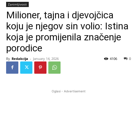
Zanimljivosti
Milioner, tajna i djevojčica
koju je njegov sin volio: Istina
koja je promijenila značenje
porodice
By
Redakcija
-
January 14, 2026
4106
0
Oglasi - Advertisement