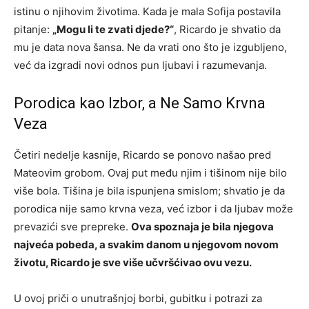
istinu o njihovim životima. Kada je mala Sofija postavila
pitanje:
„Mogu li te zvati djede?“
, Ricardo je shvatio da
mu je data nova šansa. Ne da vrati ono što je izgubljeno,
već da izgradi novi odnos pun ljubavi i razumevanja.
Porodica kao Izbor, a Ne Samo Krvna
Veza
Četiri nedelje kasnije, Ricardo se ponovo našao pred
Mateovim grobom. Ovaj put među njim i tišinom nije bilo
više bola. Tišina je bila ispunjena smislom; shvatio je da
porodica nije samo krvna veza, već izbor i da ljubav može
prevazići sve prepreke.
Ova spoznaja je bila njegova
najveća pobeda, a svakim danom u njegovom novom
životu, Ricardo je sve više učvršćivao ovu vezu.
U ovoj priči o unutrašnjoj borbi, gubitku i potrazi za