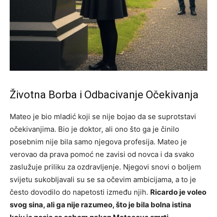
Životna Borba i Odbacivanje Očekivanja
Mateo je bio mladić koji se nije bojao da se suprotstavi
očekivanjima. Bio je doktor, ali ono što ga je činilo
posebnim nije bila samo njegova profesija. Mateo je
verovao da prava pomoć ne zavisi od novca i da svako
zaslužuje priliku za ozdravljenje. Njegovi snovi o boljem
svijetu sukobljavali su se sa očevim ambicijama, a to je
često dovodilo do napetosti između njih.
Ricardo je voleo
svog sina, ali ga nije razumeo, što je bila bolna istina