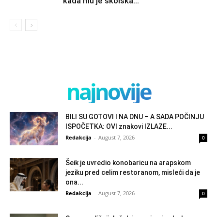
kada mu je školska...
najnovije
BILI SU GOTOVI I NA DNU – A SADA POČINJU
ISPOČETKA: OVI znakovi IZLAZE...
Redakcija
-
August 7, 2026
0
Šeik je uvredio konobaricu na arapskom
jeziku pred celim restoranom, misleći da je
ona...
Redakcija
-
August 7, 2026
0