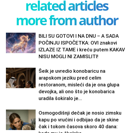
related articles
more from author
BILI SU GOTOVI I NA DNU – A SADA
POČINJU ISPOČETKA: OVI znakovi
IZLAZE IZ TAME i kreću putem KAKAV
NISU MOGLI NI ZAMISLITI!
Šeik je uvredio konobaricu na
arapskom jeziku pred celim
restoranom, misleći da je ona glupa
devojka, ali ono što je konobarica
uradila šokiralo je...
Osmogodišnji dečak je nosio zimsku
kapu po vrućini i odbijao da je skine
čak i tokom časova skoro 40 dana: