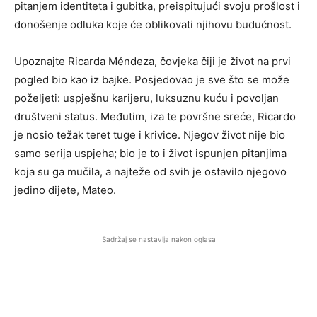
pitanjem identiteta i gubitka, preispitujući svoju prošlost i
donošenje odluka koje će oblikovati njihovu budućnost.
Upoznajte Ricarda Méndeza, čovjeka čiji je život na prvi
pogled bio kao iz bajke. Posjedovao je sve što se može
poželjeti: uspješnu karijeru, luksuznu kuću i povoljan
društveni status. Međutim, iza te površne sreće, Ricardo
je nosio težak teret tuge i krivice. Njegov život nije bio
samo serija uspjeha; bio je to i život ispunjen pitanjima
koja su ga mučila, a najteže od svih je ostavilo njegovo
jedino dijete, Mateo.
Sadržaj se nastavlja nakon oglasa