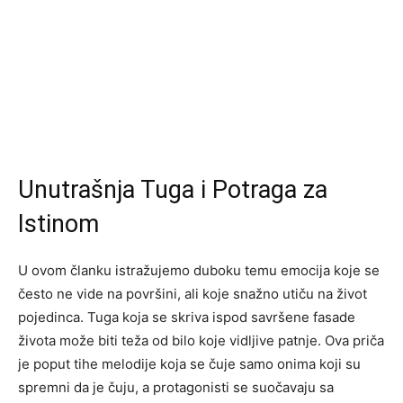
Unutrašnja Tuga i Potraga za
Istinom
U ovom članku istražujemo duboku temu emocija koje se
često ne vide na površini, ali koje snažno utiču na život
pojedinca. Tuga koja se skriva ispod savršene fasade
života može biti teža od bilo koje vidljive patnje. Ova priča
je poput tihe melodije koja se čuje samo onima koji su
spremni da je čuju, a protagonisti se suočavaju sa