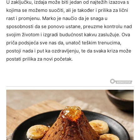
U zaključku, izdaja može biti jedan od najtežih izazova s
kojima se možemo suočiti, ali je također i prilika za lični
rast i promjenu. Marko je naučio da je snaga u
sposobnosti da se ponovo ustane, preuzme kontrolu nad
svojim životom i izgradi budućnost kakvu zaslužuje. Ova
priča podsjeća sve nas da, unatoč teškim trenucima,
postoji nada i put ka ozdravljenju, te da svaka kriza može
postati prilika za novi početak.