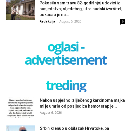
Pokosila sam travu 82-godišnjoj udovici iz
susjedstva; sljedećeg jutra sudski izvršitelj
pokucao je na...
Redakcija
-
August 6, 2026
0
oglasi -
advertisement
treding
Nakon uspješno izliječenog karcinoma majka
mi je umrla od posljedica hemoterapije...
August 6, 2026
Srbin krenuo u obilazak Hrvatske, pa