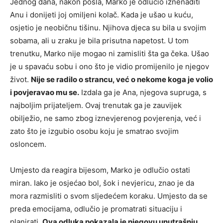
Jednog dana, nakon posla, Marko je odlučio iznenaditi
Anu i donijeti joj omiljeni kolač. Kada je ušao u kuću,
osjetio je neobičnu tišinu. Njihova djeca su bila u svojim
sobama, ali u zraku je bila prisutna napetost. U tom
trenutku, Marko nije mogao ni zamisliti šta ga čeka. Ušao
je u spavaću sobu i ono što je vidio promijenilo je njegov
život.
Nije se radilo o strancu, već o nekome koga je volio
i povjeravao mu se.
Izdala ga je Ana, njegova supruga, s
najboljim prijateljem. Ovaj trenutak ga je zauvijek
obilježio, ne samo zbog iznevjerenog povjerenja, već i
zato što je izgubio osobu koju je smatrao svojim
osloncem.
Umjesto da reagira bijesom, Marko je odlučio ostati
miran. Iako je osjećao bol, šok i nevjericu, znao je da
mora razmisliti o svom sljedećem koraku. Umjesto da se
preda emocijama, odlučio je promatrati situaciju i
planirati.
Ova odluka pokazala je njegovu unutrašnju