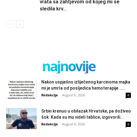
vrata sa zahtjevom od kojeg mi se
sledila krv...
najnovije
Nakon uspješno izliječenog karcinoma majka
mi je umrla od posljedica hemoterapije ……
Redakcija
-
August 6, 2026
0
Srbin krenuo u obilazak Hrvatske, pa doživeo
šok: Kada su mu videli tablice, izgovorili...
Redakcija
-
August 6, 2026
0