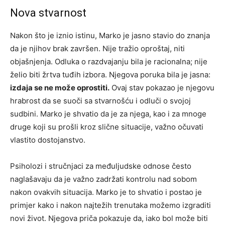
Nova stvarnost
Nakon što je iznio istinu, Marko je jasno stavio do znanja
da je njihov brak završen. Nije tražio oproštaj, niti
objašnjenja. Odluka o razdvajanju bila je racionalna; nije
želio biti žrtva tuđih izbora. Njegova poruka bila je jasna:
izdaja se ne može oprostiti.
Ovaj stav pokazao je njegovu
hrabrost da se suoči sa stvarnošću i odluči o svojoj
sudbini. Marko je shvatio da je za njega, kao i za mnoge
druge koji su prošli kroz slične situacije, važno očuvati
vlastito dostojanstvo.
Psiholozi i stručnjaci za međuljudske odnose često
naglašavaju da je važno zadržati kontrolu nad sobom
nakon ovakvih situacija. Marko je to shvatio i postao je
primjer kako i nakon najtežih trenutaka možemo izgraditi
novi život. Njegova priča pokazuje da, iako bol može biti