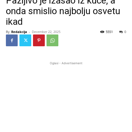
Pažljivo je izašao iz kuće, a
onda smislio najbolju osvetu
ikad
By
Redakcija
-
December 22, 2025
5551
0
Oglasi - Advertisement