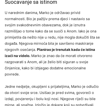
Suocavanje sa istinom
U narednim danima, Marko je održavao privid
normalnosti. Bio je pažljiv prema djeci i nastavio sa
svojim svakodnevnim obavezama, dok je iznutra
razmišljao o tome kako da se suoči s Anom. Iako je ona
primijetila da nešto nije u redu, nije mogla dokučiti šta se
događa. Njegova mirnoća bila je savršeno maskiranje
njegovih osećanja.
Planirao je trenutak kada će istina
izaći na videlo.
Marko je znao da će morati otvoreno
razgovarati s Anom, ali je želio biti siguran u svoje
činjenice, kako bi izbjegao dodatne emocionalne
povrede.
Jedne nedjelje, okupljeni s prijateljima, Marko je odlučio
da otvori svoje srce. Usišao je pred svima, govoreći o
izdaji, povjerenju i bolu koji nosi. Njegove riječi su bile
mirne, ali snažne. Izložio je dokaze koji su potvrđivali