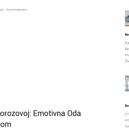
asi - Advertisement
Re
Ka
še
ma
ži
Re
Morozovoj: Emotivna Oda
U 
od
dom
su