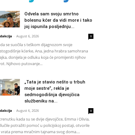
Odvela sam svoju smrtno
bolesnu kćer da vidi more i tako
joj ispunila posljednju...
dakcija
-
August 6, 2026
0
da se suočila s teškom dijagnozom svoje
stogodišnje kćerke, Ana, jedna hrabra samohrana
jka, donijela je odluku koja će promijeniti njihov
vot. Njihovo putovanje...
„Tata je stavio nešto u trbuh
moje sestre”, rekla je
sedmogodišnja djevojčica
službeniku na...
dakcija
-
August 6, 2026
0
trenutku kada su se dvije djevojčice, Emma i Olivia,
lučile potražiti pomoć u policijskoj postaji, otvorile
 vrata prema mračnim tajnama svog doma....