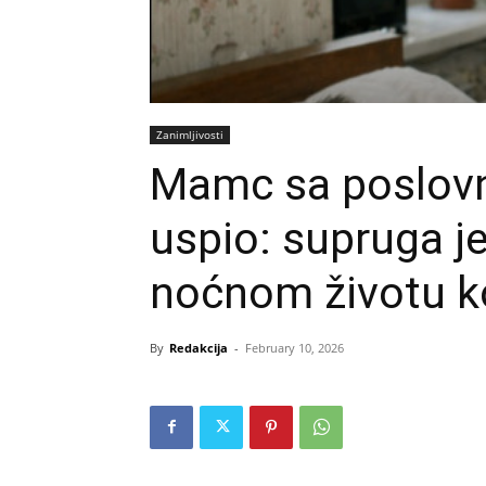
Zanimljivosti
Mamc sa poslovn
uspio: supruga je
noćnom životu k
By
Redakcija
-
February 10, 2026