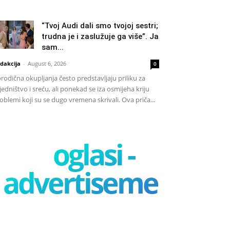
“Tvoj Audi dali smo tvojoj sestri;
trudna je i zaslužuje ga više”. Ja
sam...
dakcija
-
August 6, 2026
0
rodična okupljanja često predstavljaju priliku za
jedništvo i sreću, ali ponekad se iza osmijeha kriju
oblemi koji su se dugo vremena skrivali. Ova priča...
oglasi -
advertisement