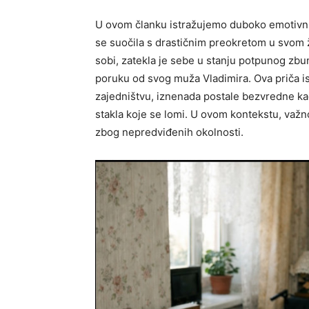
U ovom članku istražujemo duboko emotivnu
se suočila s drastičnim preokretom u svom ž
sobi, zatekla je sebe u stanju potpunog zbu
poruku od svog muža Vladimira. Ova priča is
zajedništvu, iznenada postale bezvredne kada
stakla koje se lomi. U ovom kontekstu, važn
zbog nepredviđenih okolnosti.