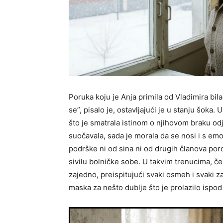
Poruka koju je Anja primila od Vladimira bila
se”, pisalo je, ostavljajući je u stanju šoka.
što je smatrala istinom o njihovom braku od
suočavala, sada je morala da se nosi i s em
podrške ni od sina ni od drugih članova por
sivilu bolničke sobe. U takvim trenucima, če
zajedno, preispitujući svaki osmeh i svaki zagrl
maska za nešto dublje što je prolazilo ispo