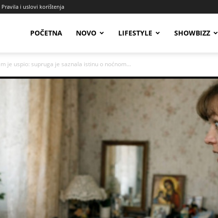
Pravila i uslovi korištenja
Radio
POČETNA
NOVO
LIFESTYLE
SHOWBIZZ
je uspio: supruga je saznala istinu o noćnom...
Talas