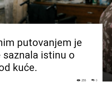
im putovanjem je
 saznala istinu o
od kuće.
255
0