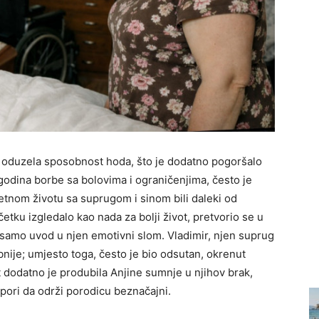
 je oduzela sposobnost hoda, što je dodatno pogoršalo
 godina borbe sa bolovima i ograničenjima, često je
retnom životu sa suprugom i sinom bili daleki od
četku izgledalo kao nada za bolji život, pretvorio se u
samo uvod u njen emotivni slom. Vladimir, njen suprug
rebnije; umjesto toga, često je bio odsutan, okrenut
t dodatno je produbila Anjine sumnje u njihov brak,
apori da održi porodicu beznačajni.