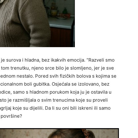
 je surova i hladna, bez ikakvih emocija. “Razveli smo
 U tom trenutku, njeno srce bilo je slomljeno, jer je sve
jednom nestalo. Pored svih fizičkih bolova s kojima se
ocionalnom boli gubitka. Osjećala se izolovano, bez
odice, samo s hladnom porukom koja ju je ostavila u
sto je razmišljala o svim trenucima koje su proveli
jaj koje su dijelili. Da li su oni bili iskreni ili samo
d površine?