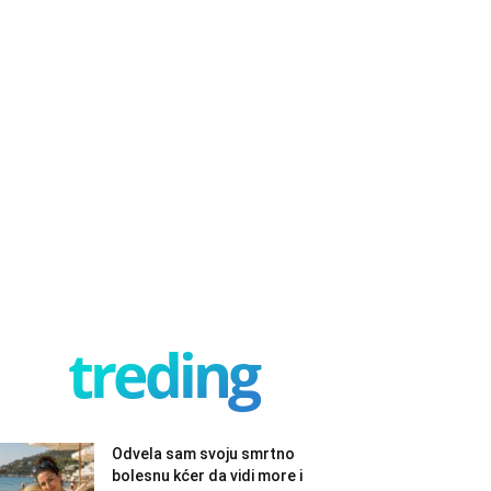
treding
Odvela sam svoju smrtno
bolesnu kćer da vidi more i