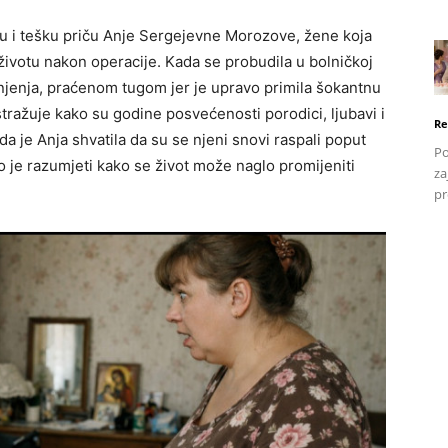
 i tešku priču Anje Sergejevne Morozove, žene koja
ivotu nakon operacije. Kada se probudila u bolničkoj
njenja, praćenom tugom jer je upravo primila šokantnu
tražuje kako su godine posvećenosti porodici, ljubavi i
Re
 je Anja shvatila da su se njeni snovi raspali poput
Po
o je razumjeti kako se život može naglo promijeniti
za
pr